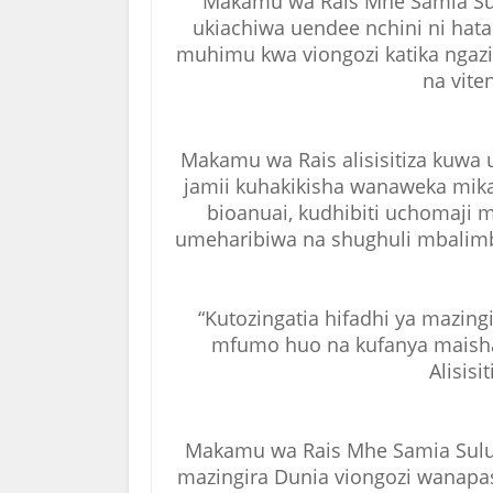
Makamu wa Rais Mhe Samia Sul
ukiachiwa uendee nchini ni hat
muhimu kwa viongozi katika ngazi 
na vite
Makamu wa Rais alisisitiza kuwa 
jamii kuhakikisha wanaweka mikak
bioanuai, kudhibiti uchomaji mi
umeharibiwa na shughuli mbalimb
“Kutozingatia hifadhi ya mazin
mfumo huo na kufanya maisha 
Alisis
Makamu wa Rais Mhe Samia Suluh
mazingira Dunia viongozi wanapa