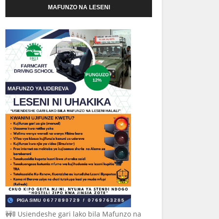
MAFUNZO NA LESENI
🚧🚦 Usiendeshe gari lako bila Mafunzo na