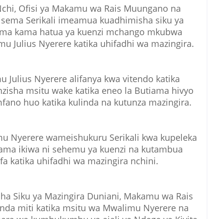
Nchi, Ofisi ya Makamu wa Rais Muungano na
isema Serikali imeamua kuadhimisha siku ya
utiama kama hatua ya kuenzi mchango mkubwa
mu Julius Nyerere katika uhifadhi wa mazingira.
 Julius Nyerere alifanya kwa vitendo katika
zisha msitu wake katika eneo la Butiama hivyo
fano huo katika kulinda na kutunza mazingira.
u Nyerere wameishukuru Serikali kwa kupeleka
iama ikiwa ni sehemu ya kuenzi na kutambua
 katika uhifadhi wa mazingira nchini.
 cha Siku ya Mazingira Duniani, Makamu wa Rais
nda miti katika msitu wa Mwalimu Nyerere na