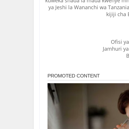
kuweka shada la maua kwenye mna
ya Jeshi la Wananchi wa Tanzania
kijiji ch
Ofisi 
Jamhuri y
B