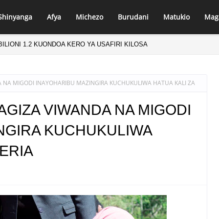
Shinyanga
Afya
Michezo
Burudani
Matukio
Mag
BILIONI 1.2 KUONDOA KERO YA USAFIRI KILOSA
AFUNDISHWE KUPINGA RUSHWA WAKIWA WADOGO -RC DKT.BATILDA
 NA MIGODI INAYOHARIBU MAZINGIRA KUCHUKULIWA HATUA KALI ZA
AGIZA VIWANDA NA MIGODI
NGIRA KUCHUKULIWA
HERIA