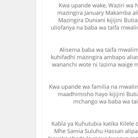
Kwa upande wake, Waziri wa 
mazingira January Makamba al
Mazingira Duniani kijijini B
uliofanya na baba wa taifa mwali
Alisema baba wa taifa mwalimu
kuhifadhi mazingira ambapo alian
wananchi wote ni lazima waige m
Kwa upande wa familia na mwalim
maadhimisho hayo kijijini But
mchango wa baba wa taifa
Kabla ya Kuhutubia katika Kilele
Mhe Samia Suluhu Hassan alipa