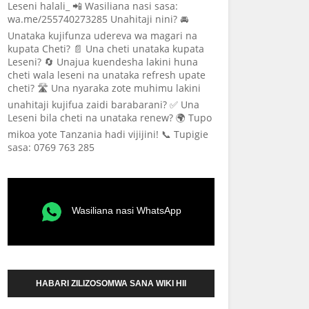
Leseni halali_ 📲 Wasiliana nasi sasa:
wa.me/255740273285 Unahitaji nini? 🚘
Unataka kujifunza udereva wa magari na
kupata Cheti? 📄 Una cheti unataka kupata
Leseni? 🔄 Unajua kuendesha lakini huna
cheti wala leseni na unataka refresh upate
cheti? 🛣️ Una nyaraka zote muhimu lakini
unahitaji kujifua zaidi barabarani? ✅ Una
Leseni bila cheti na unataka renew? 🌍 Tupo
mikoa yote Tanzania hadi vijijini! 📞 Tupigie
sasa: 0769 763 285
Wasiliana nasi WhatsApp
HABARI ZILIZOSOMWA SANA WIKI HII