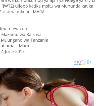
ra wa kumbukumbu ya ajali ya Ndege ya Kivita
 (JWTZ) uliopo katika msitu wa Muhunda katika
a Butiama mkoani MARA.
Imetolewa na
ya Makamu wa Rais wa
a Muungano wa Tanzania
utiama – Mara
4-June-2017.