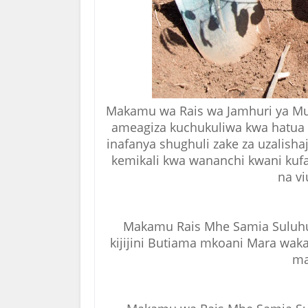
Makamu wa Rais wa Jamhuri ya M
ameagiza kuchukuliwa kwa hatua 
inafanya shughuli zake za uzalisha
kemikali kwa wananchi kwani kuf
na v
Makamu Rais Mhe Samia Suluhu 
kijijini Butiama mkoani Mara waka
ma