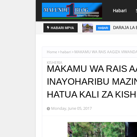
Habari
DARAJA LA 
HABARI
HABARI MPYA
WATOTO W
`HABARI
Home
habari
MAKAMU WA RAIS AAGIZA VIWANDA
KISHERIA
MAKAMU WA RAIS A
INAYOHARIBU MAZI
HATUA KALI ZA KIS
Monday, June 05, 2017