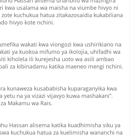
uhu Hassan alisema uharibifu wa mazingira
ari kwa usalama wa maisha na viumbe hivyo ni
zote kuchukua hatua zitakazosaidia kukabiliana
ndo hivyo kote nchini.
umefika wakati kwa viongozi kwa ushirikiano na
ati ya kuokoa mifumo ya ikolojia, uhifadhi wa
ti kiholela ili kurejesha uoto wa asili ambao
ali za kibinadamu katika maeneo mengi nchini.
gira kunaweza kusababisha kuparaganyika kwa
yetu na ya vizazi vijavyo kuwa mashakani”.
itiza Makamu wa Rais.
u Hassan alisema katika kuadhimisha siku ya
swa kuchukua hatua za kuelimisha wananchi na