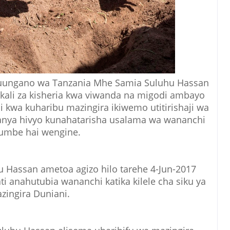
uungano wa Tanzania Mhe Samia Suluhu Hassan
kali za kisheria kwa viwanda na migodi ambayo
ji kwa kuharibu mazingira ikiwemo utitirishaji wa
anya hivyo kunahatarisha usalama wa wananchi
iumbe hai wengine.
Hassan ametoa agizo hilo tarehe 4-Jun-2017
ti anahutubia wananchi katika kilele cha siku ya
zingira Duniani.