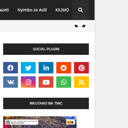
azeti
Nyimbo za Asili
KILIMO
WAFAN
HABARI
SOCIAL PLUGIN
MKUTANO WA TMIC