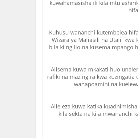
kuwahamasisha ili kila mtu ashiri
hif
Kuhusu wananchi kutembelea hifad
Wizara ya Maliasili na Utalii kw
bila kiingilio na kusema mpango h
Alisema kuwa mkakati huo unale
rafiki na mazingira kwa kuzingati
wanapoamini na kuelewa
Alieleza kuwa katika kuadhimisha
kila sekta na kila mwananchi 