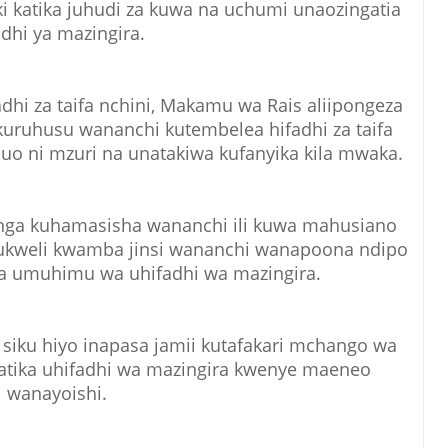
ki katika juhudi za kuwa na uchumi unaozingatia
adhi ya mazingira.
hi za taifa nchini, Makamu wa Rais aliipongeza
a kuruhusu wananchi kutembelea hifadhi za taifa
uo ni mzuri na unatakiwa kufanyika kila mwaka.
nga kuhamasisha wananchi ili kuwa mahusiano
a ukweli kwamba jinsi wananchi wanapoona ndipo
 umuhimu wa uhifadhi wa mazingira.
 siku hiyo inapasa jamii kutafakari mchango wa
katika uhifadhi wa mazingira kwenye maeneo
wanayoishi.