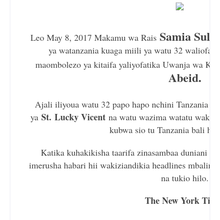
Samia Sulu
Leo May 8, 2017 Makamu wa Rais
ya watanzania kuaga miili ya watu 32 waliofarik
maombolezo ya kitaifa yaliyofatika Uwanja wa K
Abeid.
Ajali iliyoua watu 32 papo hapo nchini Tanzania 
St.
Lucky Vicent
ya
na watu wazima watatu wakiwe
kubwa sio tu Tanzania bali hat
Katika kuhakikisha taarifa zinasambaa duniani ko
imerusha habari hii wakiziandikia headlines mbalimba
na tukio hilo.
The New York Tim