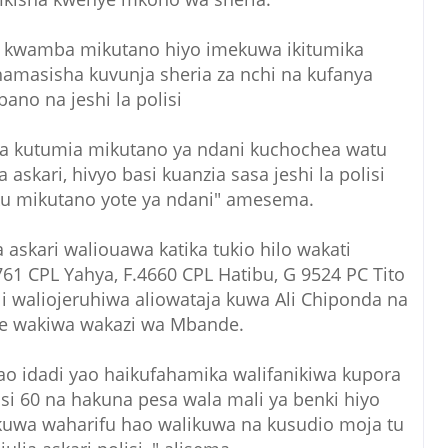
i kwamba mikutano hiyo imekuwa ikitumika
masisha kuvunja sheria za nchi na kufanya
no na jeshi la polisi
ya kutumia mikutano ya ndani kuchochea watu
skari, hivyo basi kuanzia sasa jeshi la polisi
ku mikutano yote ya ndani" amesema.
 askari waliouawa katika tukio hilo wakati
761 CPL Yahya, F.4660 CPL Hatibu, G 9524 PC Tito
li waliojeruhiwa aliowataja kuwa Ali Chiponda na
te wakiwa wakazi wa Mbande.
ao idadi yao haikufahamika walifanikiwa kupora
asi 60 na hakuna pesa wala mali ya benki hiyo
 kuwa waharifu hao walikuwa na kusudio moja tu