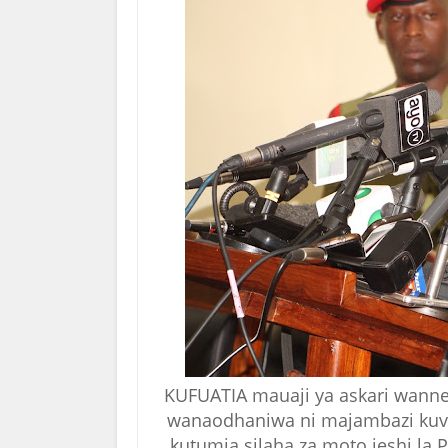
KUFUATIA mauaji ya askari wann
wanaodhaniwa ni majambazi kuv
kutumia silaha za moto jeshi la 