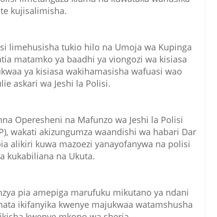
te kujisalimisha.
lisi limehusisha tukio hilo na Umoja wa Kupinga
tia matamko ya baadhi ya viongozi wa kisiasa
kwaa ya kisiasa wakihamasisha wafuasi wao
 askari wa Jeshi la Polisi.
na Operesheni na Mafunzo wa Jeshi la Polisi
P), wakati akizungumza waandishi wa habari Dar
 alikiri kuwa mazoezi yanayofanywa na polisi
 kukabiliana na Ukuta.
nzya pia amepiga marufuku mikutano ya ndani
a hata ikifanyika kwenye majukwaa watamshusha
ikisha kwenye mkono wa sheria.