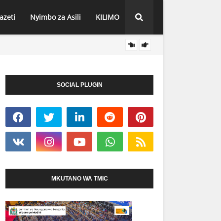
azeti
Nyimbo za Asili
KILIMO
SERIK
HABARI
WA MBEYA MHESHIMIWA MARYPRISCA MAHUNDI
SOCIAL PLUGIN
MKUTANO WA TMIC