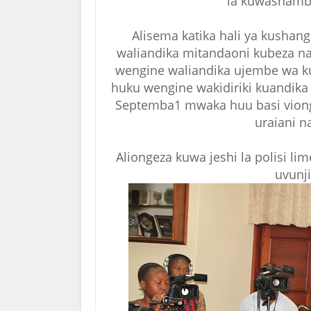
la kuwashambiu
Alisema katika hali ya kushan
waliandika mitandaoni kubeza na 
wengine waliandika ujembe wa kus
huku wengine wakidiriki kuandik
Septemba1 mwaka huu basi viong
uraiani n
Aliongeza kuwa jeshi la polisi l
uvunji