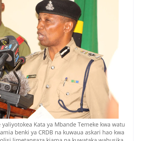
e yaliyotokea Kata ya Mbande Temeke kwa watu
amia benki ya CRDB na kuwaua askari hao kwa
Polisi limetangaza kiama na kuwataka wahusika