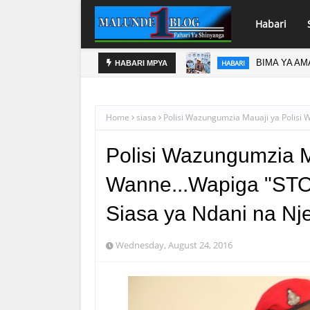
Habari
BIMA YA A
HABARI
HABARI MPYA
HABARI
MWENYEKITI UWT T
Home
siasa
Polisi Wazungumzia Mauaji ya Polisi 
Polisi Wazungumzia Ma
Wanne...Wapiga "STO
Siasa ya Ndani na Nj
Wednesday, August 24, 2016