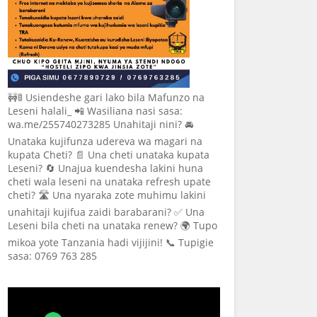
🚧🚦 Usiendeshe gari lako bila Mafunzo na
Leseni halali_ 📲 Wasiliana nasi sasa:
wa.me/255740273285 Unahitaji nini? 🚘
Unataka kujifunza udereva wa magari na
kupata Cheti? 📄 Una cheti unataka kupata
Leseni? 🔄 Unajua kuendesha lakini huna
cheti wala leseni na unataka refresh upate
cheti? 🛣️ Una nyaraka zote muhimu lakini
unahitaji kujifua zaidi barabarani? ✅ Una
Leseni bila cheti na unataka renew? 🌍 Tupo
mikoa yote Tanzania hadi vijijini! 📞 Tupigie
sasa: 0769 763 285