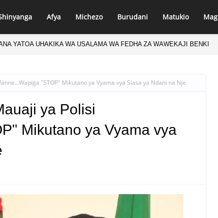
Shinyanga
Afya
Michezo
Burudani
Matukio
Mag
MANA YATOA UHAKIKA WA USALAMA WA FEDHA ZA WAWEKAJI BENKI
AIFA MARY CHATANDA AMPA KONGOLE MBUNGE VITI MAALUM MKOA 
Wanne...Wapiga "STOP" Mikutano ya Vyama vya Siasa ya Ndani na Nje
uaji ya Polisi
P" Mikutano ya Vyama vya
e