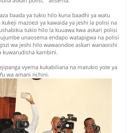
lia askari polisi, " alisema.
gaza baada ya tukio hilo kuna baadhi ya watu
kukeji mazoezi ya kawaida ya jeshi la polisi na
habikia tukio hilo la kuuawa kwa askari polisi
a ujumbe unaosema endapo watapigwa na polisi
ozi wa jeshi hilo wawaondoe askari wanaoishi
a kuwarudisha kambini.
imejipanga vyema kukabiliana na matukio yote ya
fu wa amani nchini.