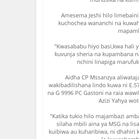
Amesema Jeshi hilo limebain
kuchochea wananchi na kuwaha
mapamba
"Kwasababu hiyo basi,kwa hali 
kuvunja sheria na kupambana na a
nchini linapiga marufu
Aidha CP Mssanzya aliwataja
wakibadilishana lindo kuwa ni E.5
na G 9996 PC Gastoni na raia wawi
Azizi Yahya wo
"Katika tukio hilo majambazi amb
silaha mbili aina ya MSG na lis
kuibiwa au kuharibiwa, ni dhahiri