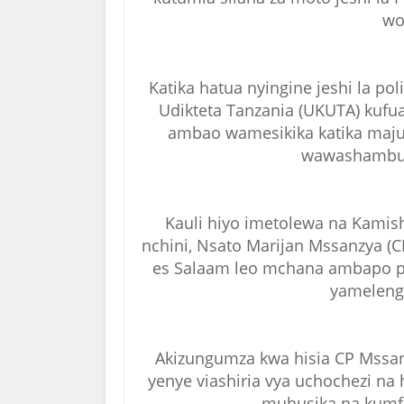
wo
Katika hatua nyingine jeshi la po
Udikteta Tanzania (UKUTA) kufua
ambao wamesikika katika maju
wawashambulie
Kauli hiyo imetolewa na Kamish
nchini, Nsato Marijan Mssanzya (C
es Salaam leo mchana ambapo pia
yamelenga
Akizungumza kwa hisia CP Mssa
yenye viashiria vya uchochezi n
muhusika na kumf