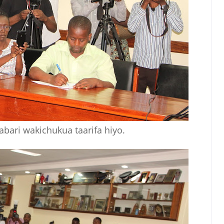
bari wakichukua taarifa hiyo.