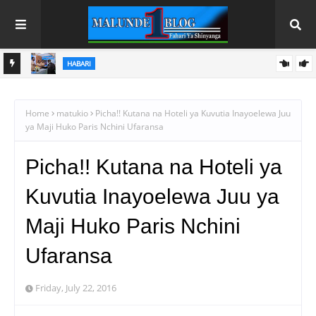
`HABARI
HINI
PINDA AIPONGEZA MATI TECHNOLOGIES KWA UBUNIFU WA
KITEKNOLOJIA
Home
matukio
Picha!! Kutana na Hoteli ya Kuvutia Inayoelewa Juu
ya Maji Huko Paris Nchini Ufaransa
Picha!! Kutana na Hoteli ya
Kuvutia Inayoelewa Juu ya
Maji Huko Paris Nchini
Ufaransa
Friday, July 22, 2016