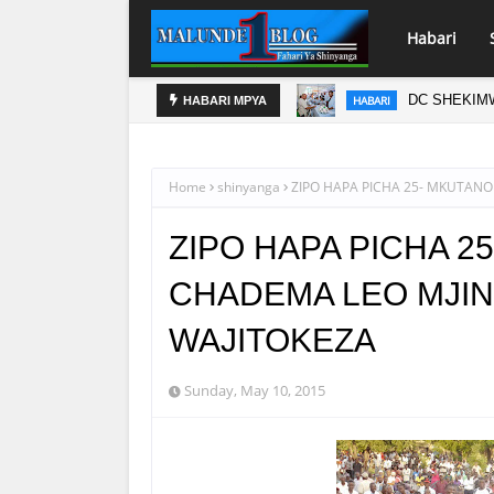
Habari
TUO KIKUU CHA NISHATI YA MAFUTA
DC SHEKIMW
HABARI
HABARI MPYA
Home
shinyanga
ZIPO HAPA PICHA 25- MKUTAN
ZIPO HAPA PICHA 
CHADEMA LEO MJIN
WAJITOKEZA
Sunday, May 10, 2015