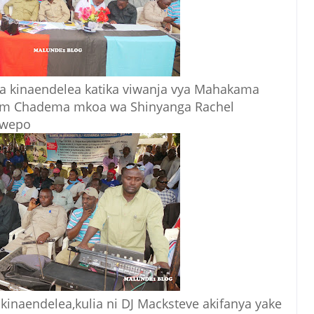
wa kinaendelea katika viwanja vya Mahakama
um Chadema mkoa wa Shinyanga Rachel
uwepo
 kinaendelea,kulia ni DJ Macksteve akifanya yake