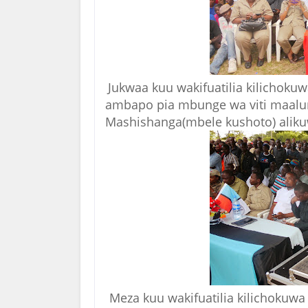
Jukwaa kuu wakifuatilia kilichoku
ambapo pia mbunge wa viti maal
Mashishanga(mbele kushoto) alik
Meza kuu wakifuatilia kilichokuwa