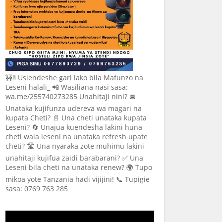
🚧🚦 Usiendeshe gari lako bila Mafunzo na
Leseni halali_ 📲 Wasiliana nasi sasa:
wa.me/255740273285 Unahitaji nini? 🚘
Unataka kujifunza udereva wa magari na
kupata Cheti? 📄 Una cheti unataka kupata
Leseni? 🔄 Unajua kuendesha lakini huna
cheti wala leseni na unataka refresh upate
cheti? 🛣️ Una nyaraka zote muhimu lakini
unahitaji kujifua zaidi barabarani? ✅ Una
Leseni bila cheti na unataka renew? 🌍 Tupo
mikoa yote Tanzania hadi vijijini! 📞 Tupigie
sasa: 0769 763 285