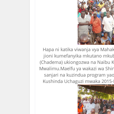
Hapa ni katika viwanja vya Mah
jioni kumefanyika mkutano mk
(Chadema) ukiongozwa na Naibu 
Mwalimu.Maelfu ya wakazi wa Shin
sanjari na kuzindua program yao
Kushinda Uchaguzi mwaka 2015-