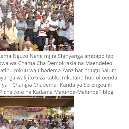
akama Nguzo Nane mjini Shinyanga ambapo leo
ubwa wa Chama Cha Demokrasia na Maendeleo
Katibu mkuu wa Chadema Zanzibar ndugu Salum
yanga walijitokeza katika mkutano huo ulioenda
 ya "Changia Chadema" Kanda ya Serengeti ili
Picha zote na Kadama Malunde-Malunde1 blog