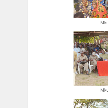
Mku
Mku