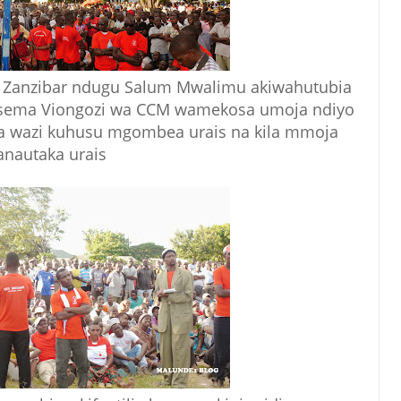
Zanzibar ndugu Salum Mwalimu akiwahutubia
isema Viongozi wa CCM wamekosa umoja ndiyo
 wazi kuhusu mgombea urais na kila mmoja
anautaka urais