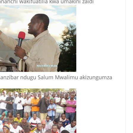
anchi wakifuatilia kwa umakini zaidi
anzibar ndugu Salum Mwalimu akizungumza