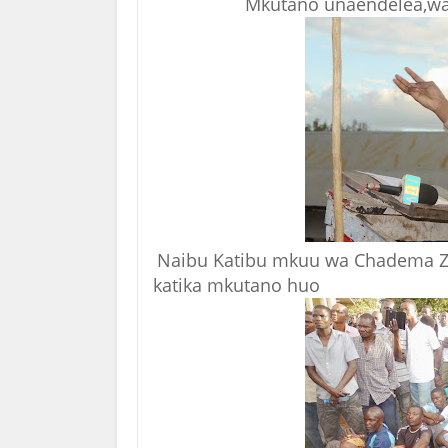
Mkutano unaendelea,wan
Naibu Katibu mkuu wa Chadema Z
katika mkutano huo