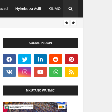
azeti
Nyimbo za Asili
KILIMO
TADB 
HABARI
SOCIAL PLUGIN
MKUTANO WA TMIC