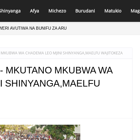
Shinyanga
Afya
Michezo
Burudani
Matukio
Mag
ERI AVUTIWA NA BUNIFU ZA ARU
O MKUBWA WA CHADEMA LEO MJINI SHINYANGA,MAELFU WAJITOKEZA
25- MKUTANO MKUBWA WA
I SHINYANGA,MAELFU