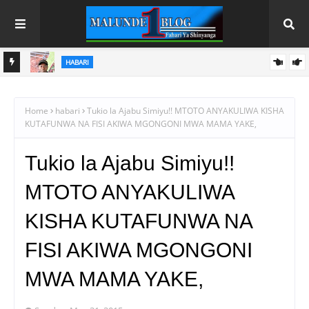
`HABARI
PINDA AIPONGEZA MATI TECHNOLOGIES KWA UBUNIFU WA
KITEKNOLOJIA
Home
habari
Tukio la Ajabu Simiyu!! MTOTO ANYAKULIWA KISHA
KUTAFUNWA NA FISI AKIWA MGONGONI MWA MAMA YAKE,
Tukio la Ajabu Simiyu!!
MTOTO ANYAKULIWA
KISHA KUTAFUNWA NA
FISI AKIWA MGONGONI
MWA MAMA YAKE,