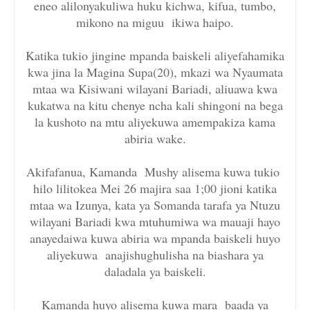
eneo alilonyakuliwa huku kichwa, kifua, tumbo,
mikono na miguu ikiwa haipo.
Katika tukio jingine mpanda baiskeli aliyefahamika
kwa jina la Magina Supa(20), mkazi wa Nyaumata
mtaa wa Kisiwani wilayani Bariadi, aliuawa kwa
kukatwa na kitu chenye ncha kali shingoni na bega
la kushoto na mtu aliyekuwa amempakiza kama
abiria wake.
Akifafanua, Kamanda Mushy alisema kuwa tukio
hilo lilitokea Mei 26 majira saa 1;00 jioni katika
mtaa wa Izunya, kata ya Somanda tarafa ya Ntuzu
wilayani Bariadi kwa mtuhumiwa wa mauaji hayo
anayedaiwa kuwa abiria wa mpanda baiskeli huyo
aliyekuwa anajishughulisha na biashara ya
daladala ya baiskeli.
Kamanda huyo alisema kuwa mara baada ya