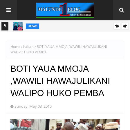
HABARI
 NANE
FCC YATOA ELIMU NANENANE, YALENGA SOKO LENYE
USHINDANI NA ULINZI WA MLAAJI
Home
habari
BOTI YAUA MMOJA ,WAWILI HAWAJULIKANI
WALIPO HUKO PEMBA
BOTI YAUA MMOJA
,WAWILI HAWAJULIKANI
WALIPO HUKO PEMBA
Sunday, May 03, 2015