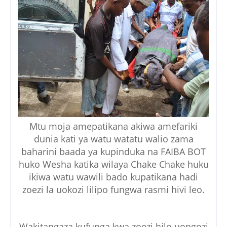
Mtu moja amepatikana akiwa amefariki
dunia kati ya watu watatu walio zama
baharini baada ya kupinduka na FAIBA BOT
huko Wesha katika wilaya Chake Chake huku
ikiwa watu wawili bado kupatikana hadi
zoezi la uokozi lilipo fungwa rasmi hivi leo.
Wakitangaza kufunga kwa zoezi hilo uongozi