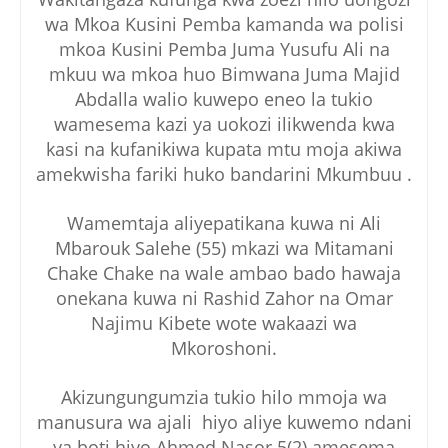
wa Mkoa Kusini Pemba kamanda wa polisi
mkoa Kusini Pemba Juma Yusufu Ali na
mkuu wa mkoa huo Bimwana Juma Majid
Abdalla walio kuwepo eneo la tukio
wamesema kazi ya uokozi ilikwenda kwa
kasi na kufanikiwa kupata mtu moja akiwa
amekwisha fariki huko bandarini Mkumbuu .
Wamemtaja aliyepatikana kuwa ni Ali
Mbarouk Salehe (55) mkazi wa Mitamani
Chake Chake na wale ambao bado hawaja
onekana kuwa ni Rashid Zahor na Omar
Najimu Kibete wote wakaazi wa
Mkoroshoni.
Akizungungumzia tukio hilo mmoja wa
manusura wa ajali hiyo aliye kuwemo ndani
ya boti hiyo Ahmed Nasor 5(2) amesema