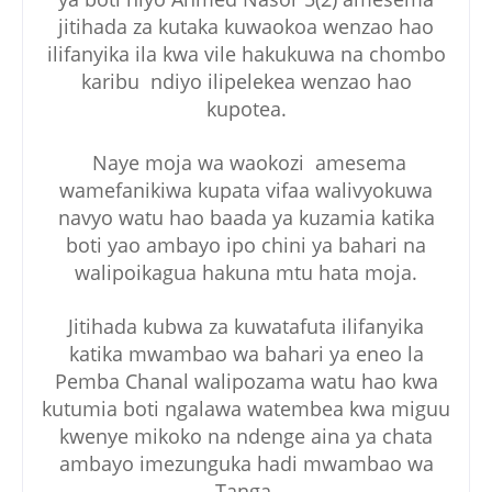
jitihada za kutaka kuwaokoa wenzao hao
ilifanyika ila kwa vile hakukuwa na chombo
karibu ndiyo ilipelekea wenzao hao
kupotea.
Naye moja wa waokozi amesema
wamefanikiwa kupata vifaa walivyokuwa
navyo watu hao baada ya kuzamia katika
boti yao ambayo ipo chini ya bahari na
walipoikagua hakuna mtu hata moja.
Jitihada kubwa za kuwatafuta ilifanyika
katika mwambao wa bahari ya eneo la
Pemba Chanal walipozama watu hao kwa
kutumia boti ngalawa watembea kwa miguu
kwenye mikoko na ndenge aina ya chata
ambayo imezunguka hadi mwambao wa
Tanga.