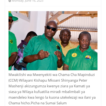
Monday, June 16, 2025
Mwakilishi wa Mwenyekiti wa Chama Cha Mapinduzi
(CCM) Wilayani Kishapu Mkoani Shinyanga Peter
Mashenji akizungumza kwenye ziara ya Kamati ya
siasa ya Wilaya kufuatilia miradi mbalimbali ya
maendeleo kwa lengo la kuona utekelezaji wa ilani ya
Chama hicho.Picha na Sumai Salum