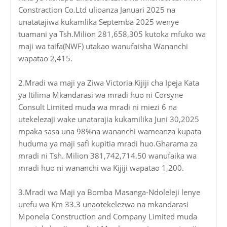
Constraction Co.Ltd ulioanza Januari 2025 na
unatatajiwa kukamlika Septemba 2025 wenye
tuamani ya Tsh.Milion 281,658,305 kutoka mfuko wa
maji wa taifa(NWF) utakao wanufaisha Wananchi
wapatao 2,415.
2.Mradi wa maji ya Ziwa Victoria Kijiji cha Ipeja Kata
ya Itilima Mkandarasi wa mradi huo ni Corsyne
Consult Limited muda wa mradi ni miezi 6 na
utekelezaji wake unatarajia kukamilika Juni 30,2025
mpaka sasa una 98%na wananchi wameanza kupata
huduma ya maji safi kupitia mradi huo.Gharama za
mradi ni Tsh. Milion 381,742,714.50 wanufaika wa
mradi huo ni wananchi wa Kijiji wapatao 1,200.
3.Mradi wa Maji ya Bomba Masanga-Ndoleleji lenye
urefu wa Km 33.3 unaotekelezwa na mkandarasi
Mponela Construction and Company Limited muda