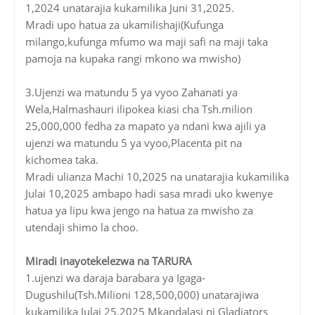
1,2024 unatarajia kukamilika Juni 31,2025.
Mradi upo hatua za ukamilishaji(Kufunga
milango,kufunga mfumo wa maji safi na maji taka
pamoja na kupaka rangi mkono wa mwisho)
3.Ujenzi wa matundu 5 ya vyoo Zahanati ya
Wela,Halmashauri ilipokea kiasi cha Tsh.milion
25,000,000 fedha za mapato ya ndani kwa ajili ya
ujenzi wa matundu 5 ya vyoo,Placenta pit na
kichomea taka.
Mradi ulianza Machi 10,2025 na unatarajia kukamilika
Julai 10,2025 ambapo hadi sasa mradi uko kwenye
hatua ya lipu kwa jengo na hatua za mwisho za
utendaji shimo la choo.
Miradi inayotekelezwa na TARURA
1.ujenzi wa daraja barabara ya Igaga-
Dugushilu(Tsh.Milioni 128,500,000) unatarajiwa
kukamilika Julai 25,2025 Mkandalasi ni Gladiators