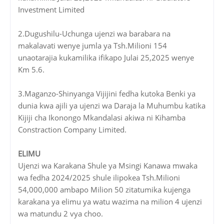
Investment Limited
2.Dugushilu-Uchunga ujenzi wa barabara na
makalavati wenye jumla ya Tsh.Milioni 154
unaotarajia kukamilika ifikapo Julai 25,2025 wenye
Km 5.6.
3.Maganzo-Shinyanga Vijijini fedha kutoka Benki ya
dunia kwa ajili ya ujenzi wa Daraja la Muhumbu katika
Kijiji cha Ikonongo Mkandalasi akiwa ni Kihamba
Constraction Company Limited.
ELIMU
Ujenzi wa Karakana Shule ya Msingi Kanawa mwaka
wa fedha 2024/2025 shule ilipokea Tsh.Milioni
54,000,000 ambapo Milion 50 zitatumika kujenga
karakana ya elimu ya watu wazima na milion 4 ujenzi
wa matundu 2 vya choo.