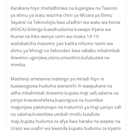
Karakana hiyo imefadhiriwa na kujangwa na Taasisis
ya elimu ya watu wazima chini ya Wizara ya Elimu
Sayansi na Tekinolojia kwa ufadhiri wa watu wa Korea
(KOICA) ikilenga kuwahudumia kuwapa Vijana wa
Kiume na Kike wenye umri wa miaka 14-19
waliokatisha masomo yao katika mfumo rasmi wa
elimu ya Msingi na Sekondari kwa sababu mbalimbali
ikiwemo ugonjwa,utoro,umasikini,kufukuzwa na
mimba.
Mashenji amesema malengo ya miradi hiyo ni
kuwasogezea huduma wananchi ili waepukane na
adha mbalimbali ikiwemo kupata maji safi,salama na
yenye kuwatosheleza,kupunguza na kuondoa
magonjwa yatokanayo na matumizi ya maji yasiyo safi
na salama,kutembea umbali mrefu kutafuta
maji,kupata huduma za afya kwa haraka na wepesi na
Uraisi wa usafiri wa kwenda kupata huduma za kijamii