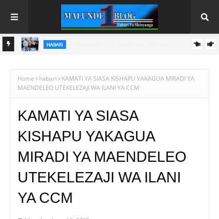
HABARI
HINI
FCC YALETA MAGEUZI KATIKA BIASHARA KUPITIA ELIMU YA
USHINDANI WA HAKI
Home
habari
KAMATI YA SIASA KISHAPU YAKAGUA MIRADI YA
MAENDELEO UTEKELEZAJI WA ILANI YA CCM
KAMATI YA SIASA
KISHAPU YAKAGUA
MIRADI YA MAENDELEO
UTEKELEZAJI WA ILANI
YA CCM