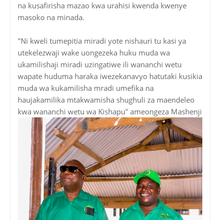
na kusafirisha mazao kwa urahisi kwenda kwenye
masoko na minada.
"Ni kweli tumepitia miradi yote nishauri tu kasi ya
utekelezwaji wake uongezeka huku muda wa
ukamilishaji miradi uzingatiwe ili wananchi wetu
wapate huduma haraka iwezekanavyo hatutaki kusikia
muda wa kukamilisha mradi umefika na
haujakamilika mtakwamisha shughuli za maendeleo
kwa wananchi wetu wa Kishapu" ameongeza Mashenji