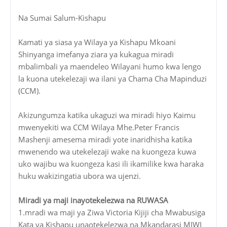
Na Sumai Salum-Kishapu
Kamati ya siasa ya Wilaya ya Kishapu Mkoani
Shinyanga imefanya ziara ya kukagua miradi
mbalimbali ya maendeleo Wilayani humo kwa lengo
la kuona utekelezaji wa ilani ya Chama Cha Mapinduzi
(CCM).
Akizungumza katika ukaguzi wa miradi hiyo Kaimu
mwenyekiti wa CCM Wilaya Mhe.Peter Francis
Mashenji amesema miradi yote inaridhisha katika
mwenendo wa utekelezaji wake na kuongeza kuwa
uko wajibu wa kuongeza kasi ili ikamilike kwa haraka
huku wakizingatia ubora wa ujenzi.
Miradi ya maji inayotekelezwa na RUWASA
1.mradi wa maji ya Ziwa Victoria Kijiji cha Mwabusiga
Kata ya Kishapu unaotekelezwa na Mkandarasi MIWI