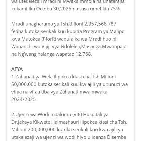
wa utekelezaji mradi ni Mwaka mmoja na unatarajia
kukamilika Octoba 30,2025 na sasa umefikia 75%.
Mradi unagharama ya Tsh.Bilioni 2,357,568,787
fedha kutoka serikali kuu kupitia Program ya Malipo
kwa Matokea (PforR) wanufaika wa Mradi huo ni
Wananchi wa Vijiji vya Ndoleleji,Masanga,Mwampalo
na Ng'wang'halanga wapatao 12,768.
AFYA
1.Zahanati ya Wela ilipokea kiasi cha Tsh.Milioni
50,000,000 kutoka serikali kuu kw ajili ya ununuzi wa
vifaa na vifaa tiba vya Zahanati mwa mwaka
2024/2025
2.Ujenzi wa Wodi maalumu (VIP) Hospitali ya
Dr.Jakaya Kikwete Halmashauri ilipokea kiasi cha Tsh.
Milioni 200,000,000 kutoka serikali kuu kwa ajili ya
utekelezaji wa ujenzi wa wodi hiyo ulioanza Disemba