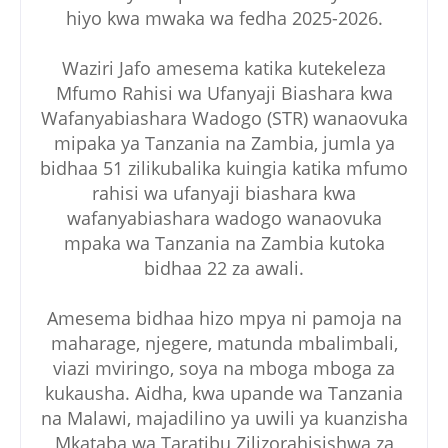
hiyo kwa mwaka wa fedha 2025-2026.
Waziri Jafo amesema katika kutekeleza
Mfumo Rahisi wa Ufanyaji Biashara kwa
Wafanyabiashara Wadogo (STR) wanaovuka
mipaka ya Tanzania na Zambia, jumla ya
bidhaa 51 zilikubalika kuingia katika mfumo
rahisi wa ufanyaji biashara kwa
wafanyabiashara wadogo wanaovuka
mpaka wa Tanzania na Zambia kutoka
bidhaa 22 za awali.
Amesema bidhaa hizo mpya ni pamoja na
maharage, njegere, matunda mbalimbali,
viazi mviringo, soya na mboga mboga za
kukausha. Aidha, kwa upande wa Tanzania
na Malawi, majadilino ya uwili ya kuanzisha
Mkataba wa Taratibu Zilizorahisishwa za