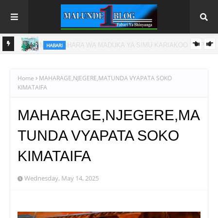
HABARI
WAPATA
ZAIDI YA WATU 186 WANUFAIKA NA HUDUMA YA KUPUNGUZA
UZITO KWA NJIA YA PUTO MLOGANZILA
Home
MAHARAGE,NJEGERE,MATUNDA VYAPATA SOKO
KIMATAIFA
MAHARAGE,NJEGERE,MA
TUNDA VYAPATA SOKO
KIMATAIFA
Wednesday, May 14, 2025