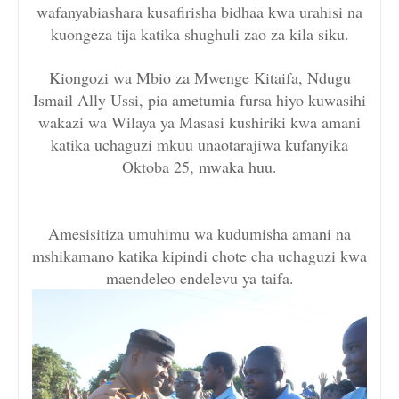
wafanyabiashara kusafirisha bidhaa kwa urahisi na
kuongeza tija katika shughuli zao za kila siku.
Kiongozi wa Mbio za Mwenge Kitaifa, Ndugu
Ismail Ally Ussi, pia ametumia fursa hiyo kuwasihi
wakazi wa Wilaya ya Masasi kushiriki kwa amani
katika uchaguzi mkuu unaotarajiwa kufanyika
Oktoba 25, mwaka huu.
Amesisitiza umuhimu wa kudumisha amani na
mshikamano katika kipindi chote cha uchaguzi kwa
maendeleo endelevu ya taifa.