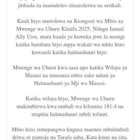
jitihada za maendeleo zinazoletwa na serikali.
Kauli hiyo imetolewa na Kiongozi wa Mbio za
Mwenge wa Uhuru Kitaifa 2025, Ndugu Ismail
Ally Ussi, mara baada ya kuweka jiwe la msingi
katika barabara hiyo mpya wakati wa mbio hizo
kuwasili katika halmashauri hiyo.
Mwenge wa Uhuru kwa sasa upo katika Wilaya ya
Masasi na umeanza mbio zake ndani ya
Halmashauri ya Mji wa Masasi.
Katika wilaya hiyo, Mwenge wa Uhuru
utakimbizwa kwa umbali wa kilomita 181.4 na
utapitia halmashauri mbili tofauti.
Mbio hizo zimepangwa kugusa maeneo mbalimbali
ikiwa ni pamoja na Tarafa saba, Kata kumi na sita,