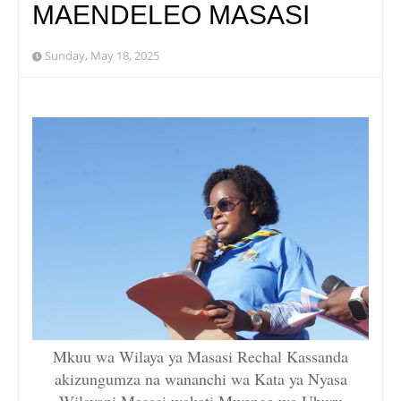
MAENDELEO MASASI
Sunday, May 18, 2025
Mkuu wa Wilaya ya Masasi Rechal Kassanda
akizungumza na wananchi wa Kata ya Nyasa