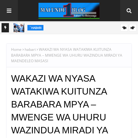
HABARI
SHO YA
FURAHA ILOBASHI! MBUNGE AZZA AAHIDI MIFUKO 150 YA
SARUJI KUKAMILISHA NYUMBA YA WALIMU
Home
habari
WAKAZI WA NYASA WATAKIWA KUITUNZA
BARABARA MPYA – MWENGE WA UHURU WAZINDUA MIRADI YA
MAENDELEO MASASI
WAKAZI WA NYASA
WATAKIWA KUITUNZA
BARABARA MPYA –
MWENGE WA UHURU
WAZINDUA MIRADI YA