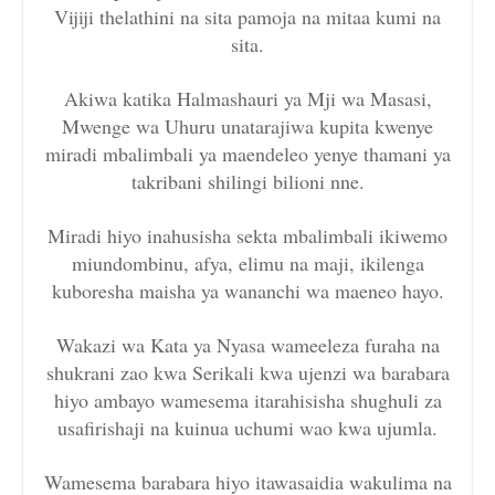
Vijiji thelathini na sita pamoja na mitaa kumi na
sita.
Akiwa katika Halmashauri ya Mji wa Masasi,
Mwenge wa Uhuru unatarajiwa kupita kwenye
miradi mbalimbali ya maendeleo yenye thamani ya
takribani shilingi bilioni nne.
Miradi hiyo inahusisha sekta mbalimbali ikiwemo
miundombinu, afya, elimu na maji, ikilenga
kuboresha maisha ya wananchi wa maeneo hayo.
Wakazi wa Kata ya Nyasa wameeleza furaha na
shukrani zao kwa Serikali kwa ujenzi wa barabara
hiyo ambayo wamesema itarahisisha shughuli za
usafirishaji na kuinua uchumi wao kwa ujumla.
Wamesema barabara hiyo itawasaidia wakulima na