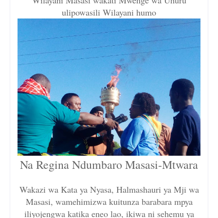
Wilayani Masasi wakati Mwenge wa Uhuru
ulipowasili Wilayani humo
Na Regina Ndumbaro Masasi-Mtwara
Wakazi wa Kata ya Nyasa, Halmashauri ya Mji wa
Masasi, wamehimizwa kuitunza barabara mpya
iliyojengwa katika eneo lao, ikiwa ni sehemu ya