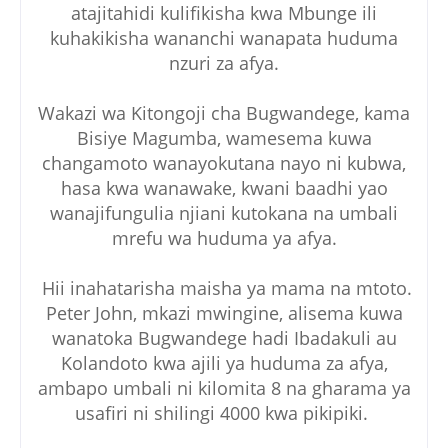
atajitahidi kulifikisha kwa Mbunge ili
kuhakikisha wananchi wanapata huduma
nzuri za afya.
Wakazi wa Kitongoji cha Bugwandege, kama
Bisiye Magumba, wamesema kuwa
changamoto wanayokutana nayo ni kubwa,
hasa kwa wanawake, kwani baadhi yao
wanajifungulia njiani kutokana na umbali
mrefu wa huduma ya afya.
Hii inahatarisha maisha ya mama na mtoto.
Peter John, mkazi mwingine, alisema kuwa
wanatoka Bugwandege hadi Ibadakuli au
Kolandoto kwa ajili ya huduma za afya,
ambapo umbali ni kilomita 8 na gharama ya
usafiri ni shilingi 4000 kwa pikipiki.