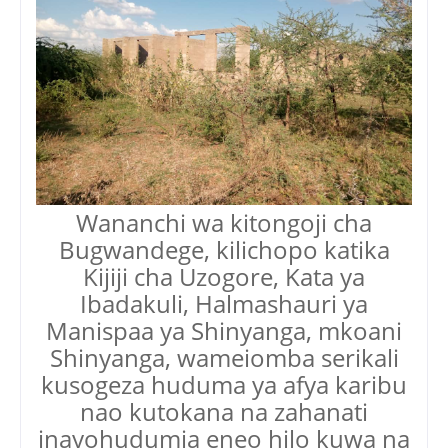
Wananchi wa kitongoji cha
Bugwandege, kilichopo katika
Kijiji cha Uzogore, Kata ya
Ibadakuli, Halmashauri ya
Manispaa ya Shinyanga, mkoani
Shinyanga, wameiomba serikali
kusogeza huduma ya afya karibu
nao kutokana na zahanati
inayohudumia eneo hilo kuwa na