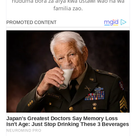
huduma bora za afya kwa ustawi wao na wa
familia zao.