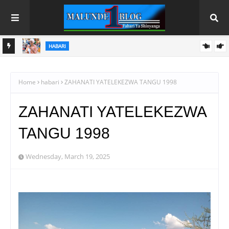
HABARI SHINYANGA
A
DC MASINDI APONGEZA HATUA ZA MLEZI WA KISHAPU
VETERAN
Home
habari
ZAHANATI YATELEKEZWA TANGU 1998
ZAHANATI YATELEKEZWA
TANGU 1998
Wednesday, March 19, 2025