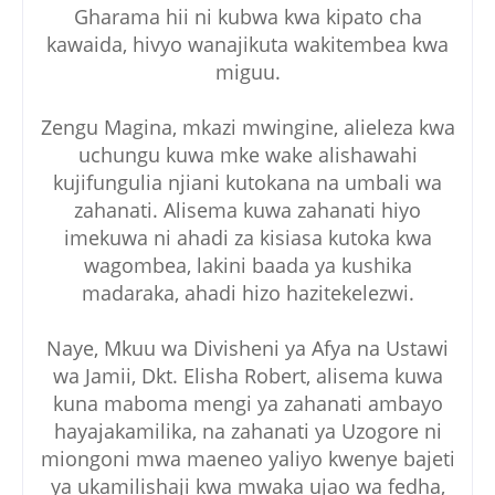
Gharama hii ni kubwa kwa kipato cha
kawaida, hivyo wanajikuta wakitembea kwa
miguu.
Zengu Magina, mkazi mwingine, alieleza kwa
uchungu kuwa mke wake alishawahi
kujifungulia njiani kutokana na umbali wa
zahanati. Alisema kuwa zahanati hiyo
imekuwa ni ahadi za kisiasa kutoka kwa
wagombea, lakini baada ya kushika
madaraka, ahadi hizo hazitekelezwi.
Naye, Mkuu wa Divisheni ya Afya na Ustawi
wa Jamii, Dkt. Elisha Robert, alisema kuwa
kuna maboma mengi ya zahanati ambayo
hayajakamilika, na zahanati ya Uzogore ni
miongoni mwa maeneo yaliyo kwenye bajeti
ya ukamilishaji kwa mwaka ujao wa fedha,