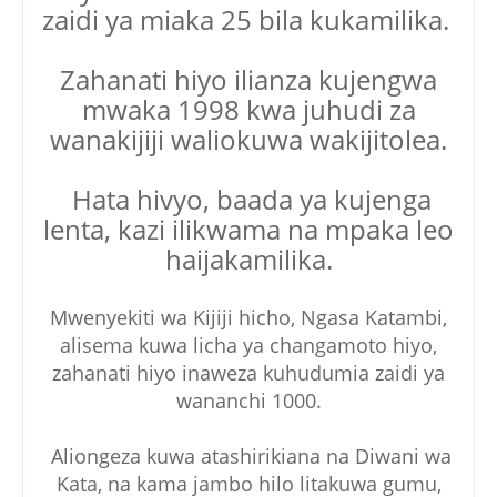
zaidi ya miaka 25 bila kukamilika.
Zahanati hiyo ilianza kujengwa
mwaka 1998 kwa juhudi za
wanakijiji waliokuwa wakijitolea.
Hata hivyo, baada ya kujenga
lenta, kazi ilikwama na mpaka leo
haijakamilika.
Mwenyekiti wa Kijiji hicho, Ngasa Katambi,
alisema kuwa licha ya changamoto hiyo,
zahanati hiyo inaweza kuhudumia zaidi ya
wananchi 1000.
Aliongeza kuwa atashirikiana na Diwani wa
Kata, na kama jambo hilo litakuwa gumu,