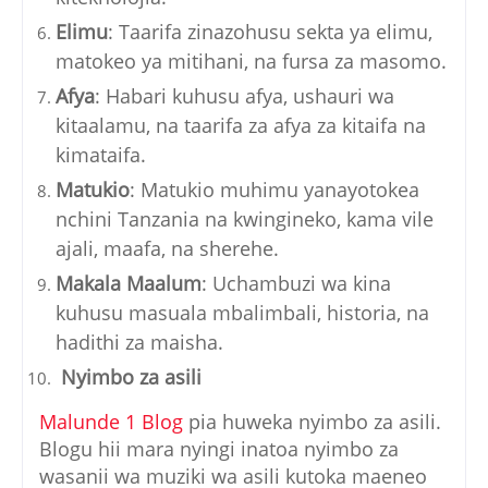
Elimu
: Taarifa zinazohusu sekta ya elimu,
matokeo ya mitihani, na fursa za masomo.
Afya
: Habari kuhusu afya, ushauri wa
kitaalamu, na taarifa za afya za kitaifa na
kimataifa.
Matukio
: Matukio muhimu yanayotokea
nchini Tanzania na kwingineko, kama vile
ajali, maafa, na sherehe.
Makala Maalum
: Uchambuzi wa kina
kuhusu masuala mbalimbali, historia, na
hadithi za maisha.
Nyimbo za asili
Malunde 1 Blog
pia huweka nyimbo za asili.
Blogu hii mara nyingi inatoa nyimbo za
wasanii wa muziki wa asili kutoka maeneo