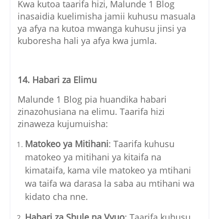
Kwa kutoa taarifa hizi, Malunde 1 Blog
inasaidia kuelimisha jamii kuhusu masuala
ya afya na kutoa mwanga kuhusu jinsi ya
kuboresha hali ya afya kwa jumla.
14. Habari za Elimu
Malunde 1 Blog pia huandika habari
zinazohusiana na elimu. Taarifa hizi
zinaweza kujumuisha:
Matokeo ya Mitihani
: Taarifa kuhusu
matokeo ya mitihani ya kitaifa na
kimataifa, kama vile matokeo ya mtihani
wa taifa wa darasa la saba au mtihani wa
kidato cha nne.
Habari za Shule na Vyuo
: Taarifa kuhusu