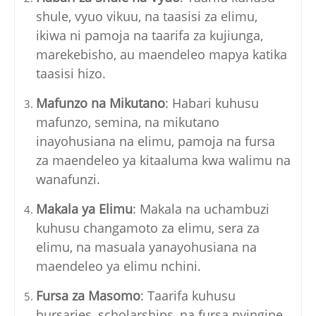
shule, vyuo vikuu, na taasisi za elimu,
ikiwa ni pamoja na taarifa za kujiunga,
marekebisho, au maendeleo mapya katika
taasisi hizo.
Mafunzo na Mikutano
: Habari kuhusu
mafunzo, semina, na mikutano
inayohusiana na elimu, pamoja na fursa
za maendeleo ya kitaaluma kwa walimu na
wanafunzi.
Makala ya Elimu
: Makala na uchambuzi
kuhusu changamoto za elimu, sera za
elimu, na masuala yanayohusiana na
maendeleo ya elimu nchini.
Fursa za Masomo
: Taarifa kuhusu
bursaries, scholarships, na fursa nyingine