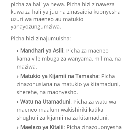
picha za hali ya hewa. Picha hizi zinaweza
kuwa za hali ya juu na zinasaidia kuonyesha
uzuri wa maeneo au matukio
yanayozungumziwa.
Picha hizi zinajumuisha:
Mandhari ya Asili
: Picha za maeneo
kama vile mbuga za wanyama, milima, na
maziwa.
Matukio ya Kijamii na Tamasha
: Picha
zinazohusiana na matukio ya kitamaduni,
sherehe, na maonyesho.
Watu na Utamaduni
: Picha za watu wa
maeneo maalum wakishiriki katika
shughuli za kijamii na za kitamaduni.
Maelezo ya Kitalii
: Picha zinazouonyesha