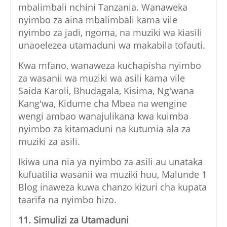
mbalimbali nchini Tanzania. Wanaweka
nyimbo za aina mbalimbali kama vile
nyimbo za jadi, ngoma, na muziki wa kiasili
unaoelezea utamaduni wa makabila tofauti.
Kwa mfano, wanaweza kuchapisha nyimbo
za wasanii wa muziki wa asili kama vile
Saida Karoli, Bhudagala, Kisima, Ng'wana
Kang'wa, Kidume cha Mbea na wengine
wengi ambao wanajulikana kwa kuimba
nyimbo za kitamaduni na kutumia ala za
muziki za asili.
Ikiwa una nia ya nyimbo za asili au unataka
kufuatilia wasanii wa muziki huu, Malunde 1
Blog inaweza kuwa chanzo kizuri cha kupata
taarifa na nyimbo hizo.
11. Simulizi za Utamaduni