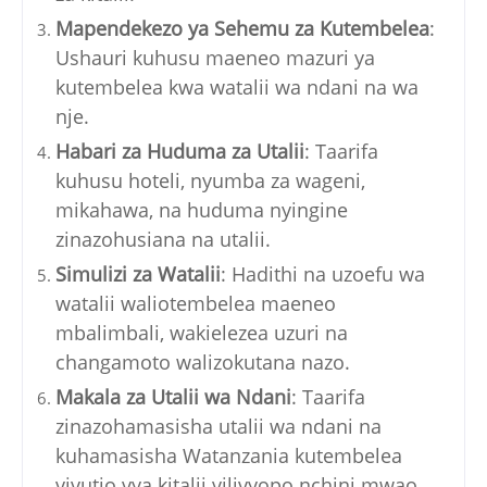
Mapendekezo ya Sehemu za Kutembelea
:
Ushauri kuhusu maeneo mazuri ya
kutembelea kwa watalii wa ndani na wa
nje.
Habari za Huduma za Utalii
: Taarifa
kuhusu hoteli, nyumba za wageni,
mikahawa, na huduma nyingine
zinazohusiana na utalii.
Simulizi za Watalii
: Hadithi na uzoefu wa
watalii waliotembelea maeneo
mbalimbali, wakielezea uzuri na
changamoto walizokutana nazo.
Makala za Utalii wa Ndani
: Taarifa
zinazohamasisha utalii wa ndani na
kuhamasisha Watanzania kutembelea
vivutio vya kitalii vilivyopo nchini mwao.