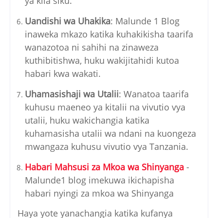
ya kila siku.
Uandishi wa Uhakika
: Malunde 1 Blog
inaweka mkazo katika kuhakikisha taarifa
wanazotoa ni sahihi na zinaweza
kuthibitishwa, huku wakijitahidi kutoa
habari kwa wakati.
Uhamasishaji wa Utalii
: Wanatoa taarifa
kuhusu maeneo ya kitalii na vivutio vya
utalii, huku wakichangia katika
kuhamasisha utalii wa ndani na kuongeza
mwangaza kuhusu vivutio vya Tanzania.
Habari Mahsusi za Mkoa wa Shinyanga
-
Malunde1 blog imekuwa ikichapisha
habari nyingi za mkoa wa Shinyanga
Haya yote yanachangia katika kufanya