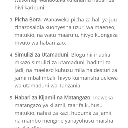
hivi karibuni.
Picha Bora
: Wanaweka picha za hali ya juu
zinazosaidia kuonyesha uzuri wa maeneo,
matukio, na watu maarufu, hivyo kuongeza
mvuto wa habari zao.
Simulizi za Utamaduni
: Blogu hii inatilia
mkazo simulizi za utamaduni, hadithi za
jadi, na maelezo kuhusu mila na desturi za
jamii mbalimbali, hivyo kuimarisha uelewa
wa utamaduni wa Tanzania.
Habari za Kijamii na Matangazo
: Inaweka
matangazo ya kijamii, taarifa kuhusu
matukio, nafasi za kazi, huduma za jamii,
na mambo mengine yanayohusu maisha