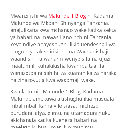
Mwanzilishi wa
Malunde 1 Blog
ni Kadama
Malunde wa Mkoani Shinyanga Tanzania,
anajulikana kwa mchango wake katika sekta
ya habari na mawasiliano nchini Tanzania.
Yeye ndiye anayeshughulikia uendeshaji wa
blogu hiyo akishirikiana na Wachapishaji,
waandishi na wahariri wenye sifa na ujuzi
maalum ili kuhakikisha kwamba taarifa
wanazotoa ni sahihi, za kuaminika za haraka
na zinazovutia kwa wasomaji wake.
Kwa kutumia Malunde 1 Blog, Kadama
Malunde amekuwa akishughulikia masuala
mbalimbali kama vile siasa, michezo,
burudani, afya, elimu, na utamaduni,huku
akichangia katika kueneza habari na
maelezo kuhusu matukio muhimu