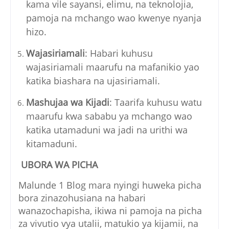
kama vile sayansi, elimu, na teknolojia,
pamoja na mchango wao kwenye nyanja
hizo.
Wajasiriamali
: Habari kuhusu
wajasiriamali maarufu na mafanikio yao
katika biashara na ujasiriamali.
Mashujaa wa Kijadi
: Taarifa kuhusu watu
maarufu kwa sababu ya mchango wao
katika utamaduni wa jadi na urithi wa
kitamaduni.
UBORA WA PICHA
Malunde 1 Blog mara nyingi huweka picha
bora zinazohusiana na habari
wanazochapisha, ikiwa ni pamoja na picha
za vivutio vya utalii, matukio ya kijamii, na