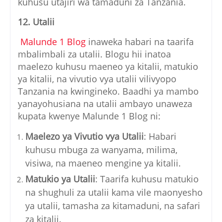
kuhusu utajiri wa tamaduni za Tanzania.
12. Utalii
Malunde 1 Blog
inaweka habari na taarifa
mbalimbali za utalii. Blogu hii inatoa
maelezo kuhusu maeneo ya kitalii, matukio
ya kitalii, na vivutio vya utalii vilivyopo
Tanzania na kwingineko. Baadhi ya mambo
yanayohusiana na utalii ambayo unaweza
kupata kwenye Malunde 1 Blog ni:
Maelezo ya Vivutio vya Utalii
: Habari
kuhusu mbuga za wanyama, milima,
visiwa, na maeneo mengine ya kitalii.
Matukio ya Utalii
: Taarifa kuhusu matukio
na shughuli za utalii kama vile maonyesho
ya utalii, tamasha za kitamaduni, na safari
za kitalii.