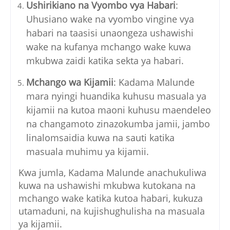
Ushirikiano na Vyombo vya Habari
:
Uhusiano wake na vyombo vingine vya
habari na taasisi unaongeza ushawishi
wake na kufanya mchango wake kuwa
mkubwa zaidi katika sekta ya habari.
Mchango wa Kijamii
: Kadama Malunde
mara nyingi huandika kuhusu masuala ya
kijamii na kutoa maoni kuhusu maendeleo
na changamoto zinazokumba jamii, jambo
linalomsaidia kuwa na sauti katika
masuala muhimu ya kijamii.
Kwa jumla, Kadama Malunde anachukuliwa
kuwa na ushawishi mkubwa kutokana na
mchango wake katika kutoa habari, kukuza
utamaduni, na kujishughulisha na masuala
ya kijamii.