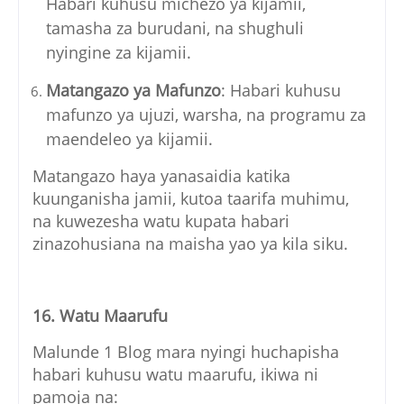
Habari kuhusu michezo ya kijamii,
tamasha za burudani, na shughuli
nyingine za kijamii.
Matangazo ya Mafunzo
: Habari kuhusu
mafunzo ya ujuzi, warsha, na programu za
maendeleo ya kijamii.
Matangazo haya yanasaidia katika
kuunganisha jamii, kutoa taarifa muhimu,
na kuwezesha watu kupata habari
zinazohusiana na maisha yao ya kila siku.
16. Watu Maarufu
Malunde 1 Blog mara nyingi huchapisha
habari kuhusu watu maarufu, ikiwa ni
pamoja na: