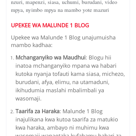
nzuri, mapenzi, siasa, uchumi, burudani, video
mpya, nyimbo mpya na mambo yote mazuri
UPEKEE WA MALUNDE 1 BLOG
Upekee wa Malunde 1 Blog unajumuisha
mambo kadhaa:
Mchanganyiko wa Maudhui
: Blogu hii
inatoa mchanganyiko mpana wa habari
kutoka nyanja tofauti kama siasa, michezo,
burudani, afya, elimu, na utamaduni,
ikihudumia maslahi mbalimbali ya
wasomaji.
Taarifa za Haraka
: Malunde 1 Blog
inajulikana kwa kutoa taarifa za matukio
kwa haraka, ambayo ni muhimu kwa
wasomaji wanaotaka kufahamu habari za