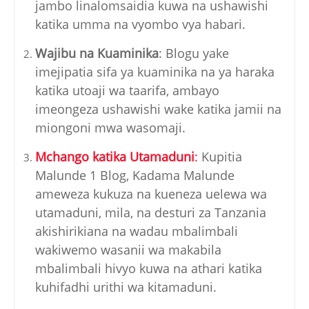
jambo linalomsaidia kuwa na ushawishi
katika umma na vyombo vya habari.
Wajibu na Kuaminika
: Blogu yake
imejipatia sifa ya kuaminika na ya haraka
katika utoaji wa taarifa, ambayo
imeongeza ushawishi wake katika jamii na
miongoni mwa wasomaji.
Mchango katika Utamaduni
:
Kupitia
Malunde 1 Blog, Kadama Malunde
ameweza kukuza na kueneza uelewa wa
utamaduni, mila, na desturi za Tanzania
akishirikiana na wadau mbalimbali
wakiwemo wasanii wa makabila
mbalimbali hivyo kuwa na athari katika
kuhifadhi urithi wa kitamaduni.