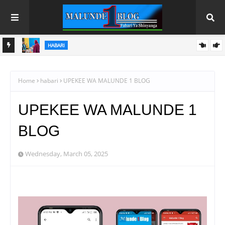
HABARI
MO
ALAMA YA UBORA YA TBS YAENDELEA KUFUNGUA MASOKO
YA WAJASIRIAMALI
Home
habari
UPEKEE WA MALUNDE 1 BLOG
UPEKEE WA MALUNDE 1
BLOG
Wednesday, March 05, 2025