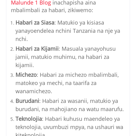
Malunde 1 Blog
inachapisha aina
mbalimbali za habari, zikiwemo:
Habari za Siasa
: Matukio ya kisiasa
yanayoendelea nchini Tanzania na nje ya
nchi.
Habari za Kijamii
: Masuala yanayohusu
jamii, matukio muhimu, na habari za
kijamii.
Michezo
: Habari za michezo mbalimbali,
matokeo ya mechi, na taarifa za
wanamichezo.
Burudani
: Habari za wasanii, matukio ya
burudani, na mahojiano na watu maarufu.
Teknolojia
: Habari kuhusu maendeleo ya
teknolojia, uvumbuzi mpya, na ushauri wa
kiteknolojia.