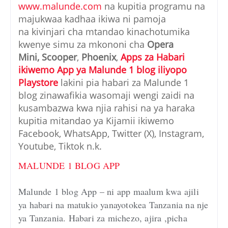
www.malunde.com
na kupitia programu na
majukwaa kadhaa ikiwa ni pamoja
na kivinjari cha mtandao kinachotumika
kwenye simu za mkononi cha
Opera
Mini,
Scooper
,
Phoenix
,
Apps za Habari
ikiwemo App ya Malunde 1 blog iliyopo
Playstore
lakini pia habari za Malunde 1
blog zinawafikia wasomaji wengi zaidi na
kusambazwa kwa njia rahisi na ya haraka
kupitia mitandao ya Kijamii ikiwemo
Facebook, WhatsApp, Twitter (X), Instagram,
Youtube, Tiktok n.k.
MALUNDE 1 BLOG APP
Malunde 1 blog App – ni app maalum kwa ajili
ya habari na matukio yanayotokea Tanzania na nje
ya Tanzania. Habari za michezo, ajira ,picha