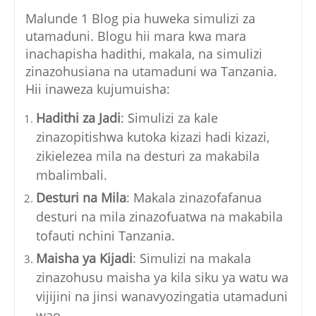
Malunde 1 Blog pia huweka simulizi za
utamaduni. Blogu hii mara kwa mara
inachapisha hadithi, makala, na simulizi
zinazohusiana na utamaduni wa Tanzania.
Hii inaweza kujumuisha:
Hadithi za Jadi
: Simulizi za kale
zinazopitishwa kutoka kizazi hadi kizazi,
zikielezea mila na desturi za makabila
mbalimbali.
Desturi na Mila
: Makala zinazofafanua
desturi na mila zinazofuatwa na makabila
tofauti nchini Tanzania.
Maisha ya Kijadi
: Simulizi na makala
zinazohusu maisha ya kila siku ya watu wa
vijijini na jinsi wanavyozingatia utamaduni
wao.