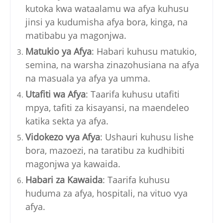
kutoka kwa wataalamu wa afya kuhusu
jinsi ya kudumisha afya bora, kinga, na
matibabu ya magonjwa.
Matukio ya Afya
: Habari kuhusu matukio,
semina, na warsha zinazohusiana na afya
na masuala ya afya ya umma.
Utafiti wa Afya
: Taarifa kuhusu utafiti
mpya, tafiti za kisayansi, na maendeleo
katika sekta ya afya.
Vidokezo vya Afya
: Ushauri kuhusu lishe
bora, mazoezi, na taratibu za kudhibiti
magonjwa ya kawaida.
Habari za Kawaida
: Taarifa kuhusu
huduma za afya, hospitali, na vituo vya
afya.