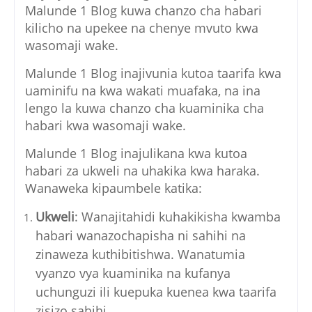
Malunde 1 Blog kuwa chanzo cha habari
kilicho na upekee na chenye mvuto kwa
wasomaji wake.
Malunde 1 Blog inajivunia kutoa taarifa kwa
uaminifu na kwa wakati muafaka, na ina
lengo la kuwa chanzo cha kuaminika cha
habari kwa wasomaji wake.
Malunde 1 Blog inajulikana kwa kutoa
habari za ukweli na uhakika kwa haraka.
Wanaweka kipaumbele katika:
Ukweli
: Wanajitahidi kuhakikisha kwamba
habari wanazochapisha ni sahihi na
zinaweza kuthibitishwa. Wanatumia
vyanzo vya kuaminika na kufanya
uchunguzi ili kuepuka kuenea kwa taarifa
zisizo sahihi.