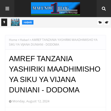
HABARI
WAJASIRIAMALI KUTOKA PEMBA WATEMBELEA BANDA LA
WMA NANE NANE, WAPATA ELIMU YA VIPIMO
Home
Habarì
AMREF TANZANIA YASHIRIKI MAADHIMISHO YA
SIKU YA VIJANA DUNIANI - DODOMA
AMREF TANZANIA
YASHIRIKI MAADHIMISHO
YA SIKU YA VIJANA
DUNIANI - DODOMA
Monday, August 12, 2024