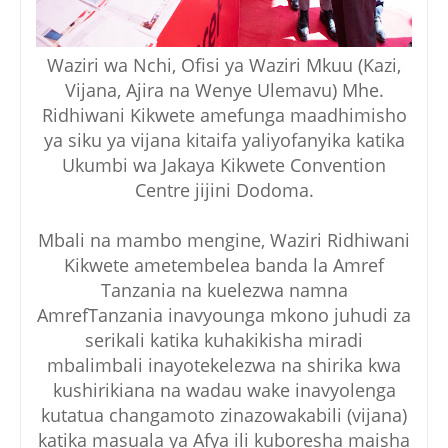
Waziri wa Nchi, Ofisi ya Waziri Mkuu (Kazi,
Vijana, Ajira na Wenye Ulemavu) Mhe.
Ridhiwani Kikwete amefunga maadhimisho
ya siku ya vijana kitaifa yaliyofanyika katik
a
Ukumbi wa Jakaya Kikwete Convention
Centre jijini Dodoma.
Mbali na mambo mengine, Waziri Ridhiwani
Kikwete ametembelea banda la Amref
Tanzania na kuelezwa namna
AmrefTanzania inavyounga mkono juhudi za
serikali katika kuhakikisha miradi
mbalimbali inayotekelezwa na shirika kwa
kushirikiana na wadau wake inavyolenga
kutatua changamoto zinazowakabili (vijana)
katika masuala ya Afya ili kuboresha maisha