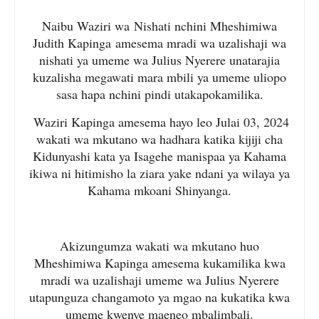
Naibu Waziri wa Nishati nchini Mheshimiwa
Judith Kapinga amesema mradi wa uzalishaji wa
nishati ya umeme wa Julius Nyerere unatarajia
kuzalisha megawati mara mbili ya umeme uliopo
sasa hapa nchini pindi utakapokamilika.
Waziri Kapinga amesema hayo leo Julai 03, 2024
wakati wa mkutano wa hadhara katika kijiji cha
Kidunyashi kata ya Isagehe manispaa ya Kahama
ikiwa ni hitimisho la ziara yake ndani ya wilaya ya
Kahama mkoani Shinyanga.
Akizungumza wakati wa mkutano huo
Mheshimiwa Kapinga amesema kukamilika kwa
mradi wa uzalishaji umeme wa Julius Nyerere
utapunguza changamoto ya mgao na kukatika kwa
umeme kwenye maeneo mbalimbali.