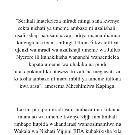
"Serikali inatekeleza miradi mingi sana kwenye
sekta nishati ya umeme ambazo ni uzalishaji,
usafirishaji na usambazaji, ndiyo maana iliamua
kutenga takribani shilingi Tilioni 6 kwaajili ya
ujenzi wa mradi wa uzalishaji umeme wa Julius
Nyerere ili kuhakikisha wananchi wanaendelea
kupata umeme wa uhakika na pindi
utakapokamilika utaweza kuzalisha megawati za
kutosha ambazo ni mara mbili ya umeme tuliona
kwa sasa", amesema Mheshimiwa Kapinga.
"Lakini pia ipo miradi ya usambazaji na kutanua
mtandao wa umeme kwenye vijiji mbalimbali
ambapo kupitia wakandarasi wanaosimamiwa na
Wakala wa Nishati Vijijini REA kuhakikisha kila