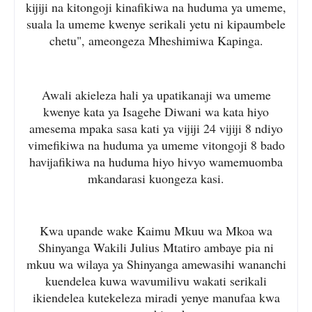
kijiji na kitongoji kinafikiwa na huduma ya umeme,
suala la umeme kwenye serikali yetu ni kipaumbele
chetu", ameongeza Mheshimiwa Kapinga.
Awali akieleza hali ya upatikanaji wa umeme
kwenye kata ya Isagehe Diwani wa kata hiyo
amesema mpaka sasa kati ya vijiji 24 vijiji 8 ndiyo
vimefikiwa na huduma ya umeme vitongoji 8 bado
havijafikiwa na huduma hiyo hivyo wamemuomba
mkandarasi kuongeza kasi.
Kwa upande wake Kaimu Mkuu wa Mkoa wa
Shinyanga Wakili Julius Mtatiro ambaye pia ni
mkuu wa wilaya ya Shinyanga amewasihi wananchi
kuendelea kuwa wavumilivu wakati serikali
ikiendelea kutekeleza miradi yenye manufaa kwa