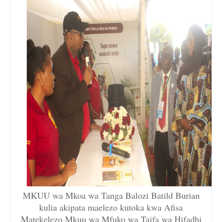
MKUU wa Mkoa wa Tanga Balozi Batild Burian
kulia akipata maelezo kutoka kwa Afisa
Matekelezo Mkuu wa Mfuko wa Taifa wa Hifadhi