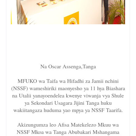
Na Oscar Assenga,Tanga
MFUKO wa Taifa wa Hifadhi za Jamii nchini
(NSSF) wameshiriki maonyesho ya 11 hya Biashara
na Utalii yanayoendelea kwenye viwanja vya Shule
ya Sekondari Usagara Jijini Tanga huku
wakiitangaza huduma yao mpya ya NSSF Taarifa.
Akizungumza leo Afisa Matekelezo Mkuu wa
NSSF Mkoa wa Tanga Abubakari Mshangama