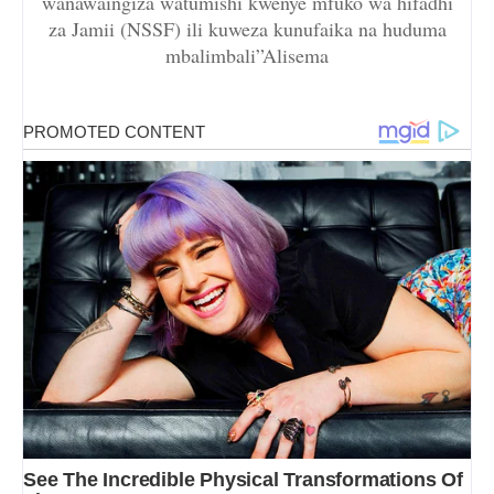
wanawaingiza watumishi kwenye mfuko wa hifadhi
za Jamii (NSSF) ili kuweza kunufaika na huduma
mbalimbali”Alisema