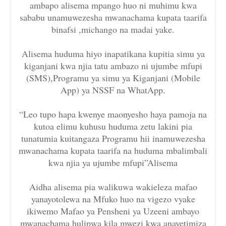
ambapo alisema mpango huo ni muhimu kwa
sababu unamuwezesha mwanachama kupata taarifa
binafsi ,michango na madai yake.
Alisema huduma hiyo inapatikana kupitia simu ya
kiganjani kwa njia tatu ambazo ni ujumbe mfupi
(SMS),Programu ya simu ya Kiganjani (Mobile
App) ya NSSF na WhatApp.
“Leo tupo hapa kwenye maonyesho haya pamoja na
kutoa elimu kuhusu huduma zetu lakini pia
tunatumia kuitangaza Programu hii inamuwezesha
mwanachama kupata taarifa na huduma mbalimbali
kwa njia ya ujumbe mfupi”Alisema
Aidha alisema pia walikuwa wakieleza mafao
yanayotolewa na Mfuko huo na vigezo vyake
ikiwemo Mafao ya Pensheni ya Uzeeni ambayo
mwanachama hulipwa kila mwezi kwa anayetimiza