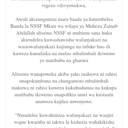
vigezo vilivyowekwa.
Awali akizungumza mara baada ya kutembelea
Banda la NSSF Mkuu wa wilaya ya Muheza Zainab
Abdallah alisema NSSF ni muhimu sana huku
akiendelea kuwashawisha wafanyakazi na
wasiowafanyakazi kujiunga na mfuko huo ili
kuweza kunufaika na mafao mbalimbali ikiwemo
ya matibabu na gharura
Alisema wanapoweka akiba yako inakuwa ni rahisi
unapokumbana na changamoto mbalimbali
inakuwa ni rahisi kuweza kukuhudumia na kukupa
matibabu ikiwemo unapofikia umri wa kustaafu
unaweza kujilea mwenyewe.
“Niendelee kuwahimiza wafanyakazi na waajiri
wajue kwamba ni takwa la kisheria wahakikisha