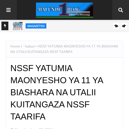
MAGAZETINI
HAYA HAPA MAGAZETI YA LEO JUMAPILI AGOSTI 9,2026
Home
`habari
NSSF YATUMIA MAONYESHO YA 11 YA BIASHARA
NA UTALII KUITANGAZA NSSF TAARIFA
NSSF YATUMIA
MAONYESHO YA 11 YA
BIASHARA NA UTALII
KUITANGAZA NSSF
TAARIFA