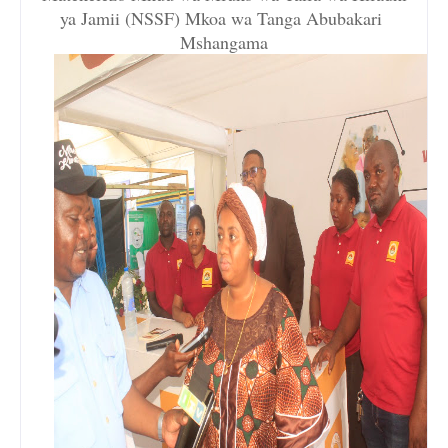
ya Jamii (NSSF) Mkoa wa Tanga Abubakari
Mshangama