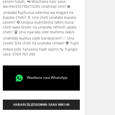
Leseni halali_ 📲 Wasiliana nasi sasa:
wa.me/255740273285 Unahitaji nini? 🚘
Unataka kujifunza udereva wa magari na
kupata Cheti? 📄 Una cheti unataka kupata
Leseni? 🔄 Unajua kuendesha lakini huna
cheti wala leseni na unataka refresh upate
cheti? 🛣️ Una nyaraka zote muhimu lakini
unahitaji kujifua zaidi barabarani? ✅ Una
Leseni bila cheti na unataka renew? 🌍 Tupo
mikoa yote Tanzania hadi vijijini! 📞 Tupigie
sasa: 0769 763 285
Wasiliana nasi WhatsApp
HABARI ZILIZOSOMWA SANA WIKI HII