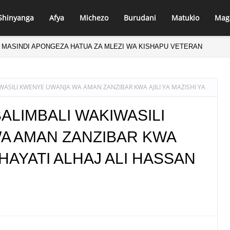
Shinyanga
Afya
Michezo
Burudani
Matukio
Mag
 MASINDI APONGEZA HATUA ZA MLEZI WA KISHAPU VETERAN
IWASILI KWENYE UWANJA WA AMAN ZANZIBAR KWA AJILI YA MAZISHI YA
BALIMBALI WAKIWASILI
A AMAN ZANZIBAR KWA
A HAYATI ALHAJ ALI HASSAN