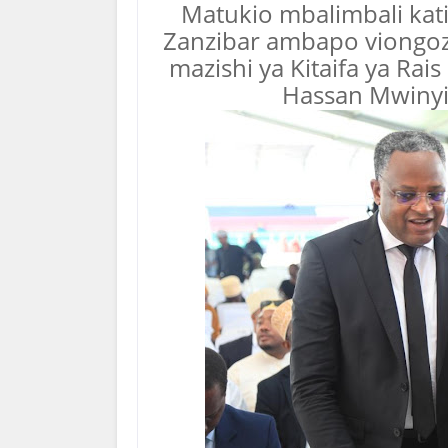
Matukio mbalimbali kat
Zanzibar ambapo viongozi
mazishi ya Kitaifa ya Rai
Hassan Mwinyi 