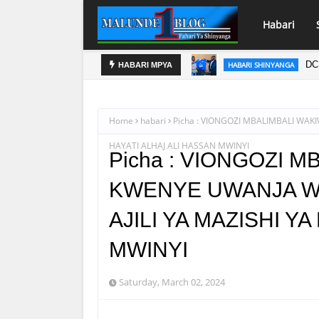
Habari
HI WA SINGITA
DC
HABARI SHINYANGA
HABARI MPYA
Home
habari
Picha : VIONGOZI MBALIMBALI WAK
HAYATI ALHAJ ALI HASSAN MWINYI
Picha : VIONGOZI M
KWENYE UWANJA W
AJILI YA MAZISHI Y
MWINYI
Saturday, March 02, 2024