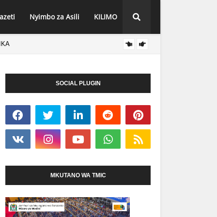
azeti
Nyimbo za Asili
KILIMO
IKA
Vid
BURUDANI
SOCIAL PLUGIN
MKUTANO WA TMIC