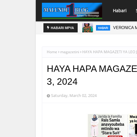
Habari
VERONICA M
HABARI
PS3 EACOP 
HABARI
HABARI MPYA
Home
magazetini
HAYA HAPA MAGAZETI YA LEO J
HAYA HAPA MAGAZET
3, 2024
Saturday, March 02, 2024