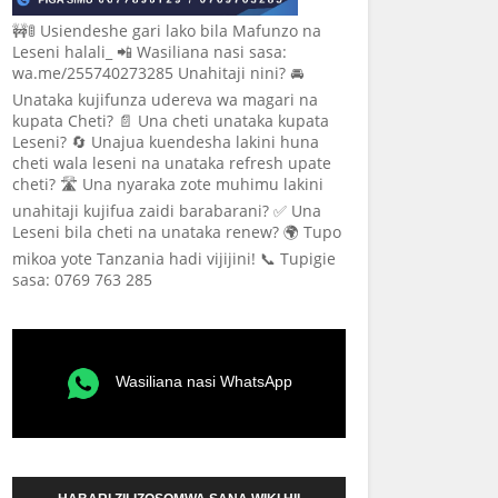
🚧🚦 Usiendeshe gari lako bila Mafunzo na
Leseni halali_ 📲 Wasiliana nasi sasa:
wa.me/255740273285 Unahitaji nini? 🚘
Unataka kujifunza udereva wa magari na
kupata Cheti? 📄 Una cheti unataka kupata
Leseni? 🔄 Unajua kuendesha lakini huna
cheti wala leseni na unataka refresh upate
cheti? 🛣️ Una nyaraka zote muhimu lakini
unahitaji kujifua zaidi barabarani? ✅ Una
Leseni bila cheti na unataka renew? 🌍 Tupo
mikoa yote Tanzania hadi vijijini! 📞 Tupigie
sasa: 0769 763 285
Wasiliana nasi WhatsApp