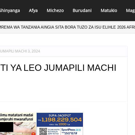
Shinyanga
Afya
Michezo
Burudani
Matukio
Mag
REMA WA TANZANIA AINGIA SITA BORA TUZO ZA ISU ELIHLE 2026 AFR
YAFIKIA ASILIMIA 88, YATARAJIWA KUKAMILIKA AGOSTI
UMAPILI MACHI 3, 2024
I YA LEO JUMAPILI MACHI