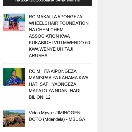
HABARI ZILIZOSOMWA SANA WIKI HII
RC MAKALLA APONGEZA
WHEELCHAIR FOUNDATION
NA CHEM CHEM
ASSOCIATION KWA
KUKABIDHI VITI MWENDO 60
KWA WENYE UHITAJI
ARUSHA
RC MHITA AIPONGEZA
MANISPAA YA KAHAMA KWA
HATI SAFI, YAONGEZA
MAPATO YA NDANI HADI
BILIONI 12
Video Mpya : JIMINOGENI
DOTO (Mdendela) - MBUGA