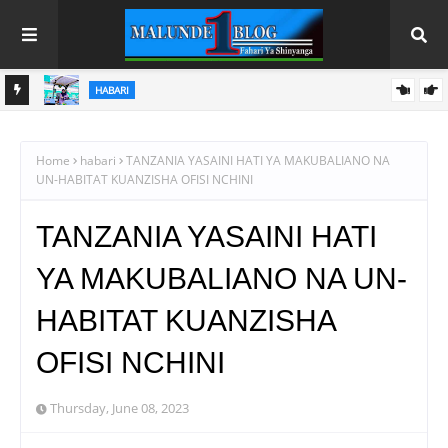
HABARI
U
SAMIA AANIKA REKODI MPYA KILIMO; UZALISHAJI WA NAFAKA
WAFIKIA TANI MILIONI 13.9
Home
habari
TANZANIA YASAINI HATI YA MAKUBALIANO NA
UN-HABITAT KUANZISHA OFISI NCHINI
TANZANIA YASAINI HATI
YA MAKUBALIANO NA UN-
HABITAT KUANZISHA
OFISI NCHINI
Thursday, June 08, 2023