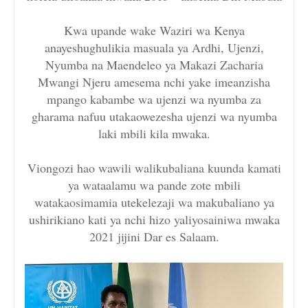
Kwa upande wake Waziri wa Kenya
anayeshughulikia masuala ya Ardhi, Ujenzi,
Nyumba na Maendeleo ya Makazi Zacharia
Mwangi Njeru amesema nchi yake imeanzisha
mpango kabambe wa ujenzi wa nyumba za
gharama nafuu utakaowezesha ujenzi wa nyumba
laki mbili kila mwaka.
Viongozi hao wawili walikubaliana kuunda kamati
ya wataalamu wa pande zote mbili
watakaosimamia utekelezaji wa makubaliano ya
ushirikiano kati ya nchi hizo yaliyosainiwa mwaka
2021 jijini Dar es Salaam.