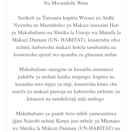
Na Mwandishi Wetu
Serikali ya Tanzania kupitia Wizara ya Ardhi
Nyumba na Maendreleo ya Makazi imesaini Hati
ya Makubaliano na Shirika la Umoja wa Mataifa la
Makazi Duniani (UN- HABITAT), kuanzisha ofisi
nchini, kuboresha makazi holela sambamba na
kuwezesha ujenzi wa nyumba za gharama nafuu.
Makubaliano mengine ni kusaidia matumizi
jadidifu ya nishati katika majengo, kupitia na
kuandaa sera mpya ya miji, kuanzisha kituo cha
taarifa ya makazi pamoja na kuboresha mifumo ya
kitaasisi na uendelezaji miji midogo.
Makubaliano ya pande hizo mbili yamesainiwa
jijini Nairobi nchini Kenya juzi mbele ya Mkutano
wa Shirika la Makazi Duniani (UN-HABITAT) na