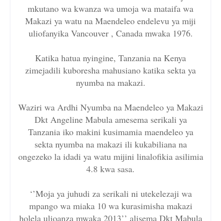
mkutano wa kwanza wa umoja wa mataifa wa
Makazi ya watu na Maendeleo endelevu ya miji
uliofanyika Vancouver , Canada mwaka 1976.
Katika hatua nyingine, Tanzania na Kenya
zimejadili kuboresha mahusiano katika sekta ya
nyumba na makazi.
Waziri wa Ardhi Nyumba na Maendeleo ya Makazi
Dkt Angeline Mabula amesema serikali ya
Tanzania iko makini kusimamia maendeleo ya
sekta nyumba na makazi ili kukabiliana na
ongezeko la idadi ya watu mijini linalofikia asilimia
4.8 kwa sasa.
‘’Moja ya juhudi za serikali ni utekelezaji wa
mpango wa miaka 10 wa kurasimisha makazi
holela ulioanza mwaka 2013’’ alisema Dkt Mabula