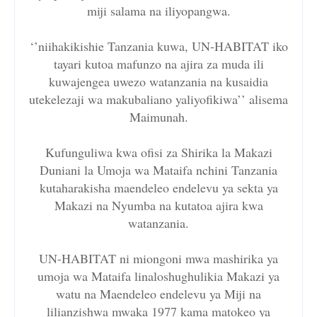
miji salama na iliyopangwa.
‘’niihakikishie Tanzania kuwa, UN-HABITAT iko
tayari kutoa mafunzo na ajira za muda ili
kuwajengea uwezo watanzania na kusaidia
utekelezaji wa makubaliano yaliyofikiwa’’ alisema
Maimunah.
Kufunguliwa kwa ofisi za Shirika la Makazi
Duniani la Umoja wa Mataifa nchini Tanzania
kutaharakisha maendeleo endelevu ya sekta ya
Makazi na Nyumba na kutatoa ajira kwa
watanzania.
UN-HABITAT ni miongoni mwa mashirika ya
umoja wa Mataifa linaloshughulikia Makazi ya
watu na Maendeleo endelevu ya Miji na
lilianzishwa mwaka 1977 kama matokeo ya