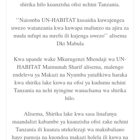
shirika hilo kuanzisha ofisi nchini Tanzania.
‘’Naiomba UN-HABITAT kusaidia kuwajengea
uwezo watanzania kwa kuwapa mafunzo na ajira za
muda mfupi na mrefu ili kujenga uwezo’’ alisema
Dkt Mabula
Kwa upande wake Mkurugenzi Mtendaji wa UN-
HABITAT Maimunah Sharif alisema, malengo
endelevu ya Makazi na Nyumba yatafikiwa haraka
kwa shirika lake kuwa na ofisi ya kudumu nchini
Tanzania na nchi nyingine wanachama wa shirika
hilo.
Alisema, Shirika lake kwa sasa linafanya
maandalizi kabambe ya kuanzisha ofisi zake nchini
Tanzania ili kuanza utekelezaji wa makubaliano
hayo pamoja na kuondoa makazi holela ili kuwa na