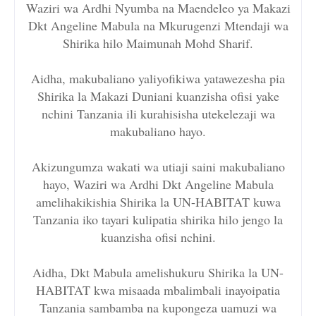
Waziri wa Ardhi Nyumba na Maendeleo ya Makazi
Dkt Angeline Mabula na Mkurugenzi Mtendaji wa
Shirika hilo Maimunah Mohd Sharif.
Aidha, makubaliano yaliyofikiwa yatawezesha pia
Shirika la Makazi Duniani kuanzisha ofisi yake
nchini Tanzania ili kurahisisha utekelezaji wa
makubaliano hayo.
Akizungumza wakati wa utiaji saini makubaliano
hayo, Waziri wa Ardhi Dkt Angeline Mabula
amelihakikishia Shirika la UN-HABITAT kuwa
Tanzania iko tayari kulipatia shirika hilo jengo la
kuanzisha ofisi nchini.
Aidha, Dkt Mabula amelishukuru Shirika la UN-
HABITAT kwa misaada mbalimbali inayoipatia
Tanzania sambamba na kupongeza uamuzi wa