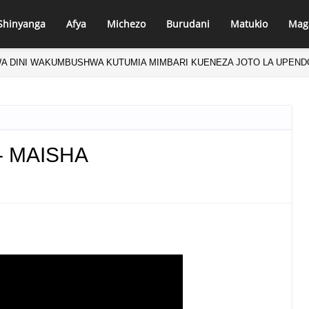
Shinyanga
Afya
Michezo
Burudani
Matukio
Mag
MAKUBWA YA SERIKALI YAIPA NGUVU KAULIMBIU YA PSSSF YA ‘TUN
 - MAISHA