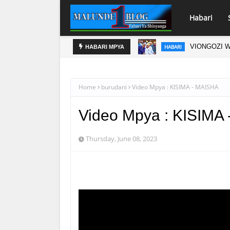
Habari
VUMILIVU KULINDA AMANI YA TANZANIA
MABORESHO 
HABARI
HABARI MPYA
Home
burudani
Video Mpya : KISIMA - MAISHA
Video Mpya : KISIMA
Thursday, June 08, 2023