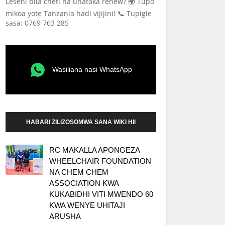
Leseni bila cheti na unataka renew? 🌍 Tupo
mikoa yote Tanzania hadi vijijini! 📞 Tupigie
sasa: 0769 763 285
Wasiliana nasi WhatsApp
HABARI ZILIZOSOMWA SANA WIKI HII
RC MAKALLA APONGEZA
WHEELCHAIR FOUNDATION
NA CHEM CHEM
ASSOCIATION KWA
KUKABIDHI VITI MWENDO 60
KWA WENYE UHITAJI
ARUSHA