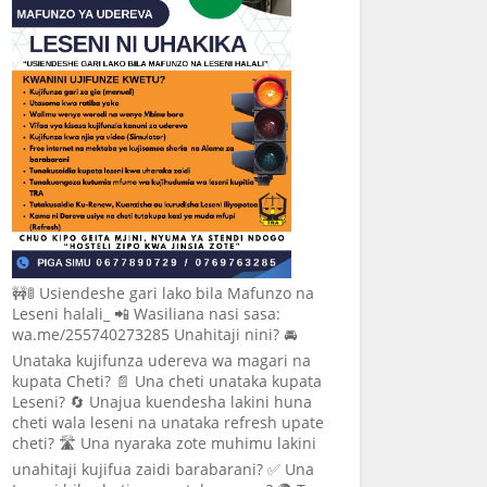
🚧🚦 Usiendeshe gari lako bila Mafunzo na
Leseni halali_ 📲 Wasiliana nasi sasa:
wa.me/255740273285 Unahitaji nini? 🚘
Unataka kujifunza udereva wa magari na
kupata Cheti? 📄 Una cheti unataka kupata
Leseni? 🔄 Unajua kuendesha lakini huna
cheti wala leseni na unataka refresh upate
cheti? 🛣️ Una nyaraka zote muhimu lakini
unahitaji kujifua zaidi barabarani? ✅ Una