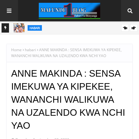
HABARI SHINYANGA
A
DC MASINDI APONGEZA HATUA ZA MLEZI WA KISHAPU
VETERAN
Home
habari
ANNE MAKINDA : SENSA IMEKUWA YA KIPEKEE,
WANANCHI WALIKUWA NA UZALENDO KWA NCHI YAO
ANNE MAKINDA : SENSA
IMEKUWA YA KIPEKEE,
WANANCHI WALIKUWA
NA UZALENDO KWA NCHI
YAO