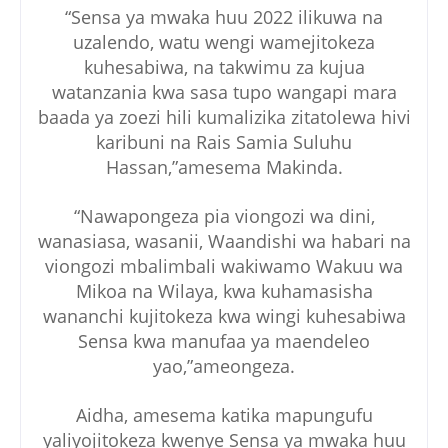
“Sensa ya mwaka huu 2022 ilikuwa na
uzalendo, watu wengi wamejitokeza
kuhesabiwa, na takwimu za kujua
watanzania kwa sasa tupo wangapi mara
baada ya zoezi hili kumalizika zitatolewa hivi
karibuni na Rais Samia Suluhu
Hassan,”amesema Makinda.
“Nawapongeza pia viongozi wa dini,
wanasiasa, wasanii, Waandishi wa habari na
viongozi mbalimbali wakiwamo Wakuu wa
Mikoa na Wilaya, kwa kuhamasisha
wananchi kujitokeza kwa wingi kuhesabiwa
Sensa kwa manufaa ya maendeleo
yao,”ameongeza.
Aidha, amesema katika mapungufu
yaliyojitokeza kwenye Sensa ya mwaka huu