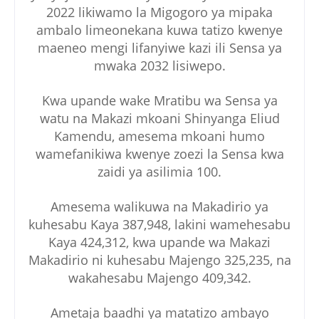
2022 likiwamo la Migogoro ya mipaka
ambalo limeonekana kuwa tatizo kwenye
maeneo mengi lifanyiwe kazi ili Sensa ya
mwaka 2032 lisiwepo.
Kwa upande wake Mratibu wa Sensa ya
watu na Makazi mkoani Shinyanga Eliud
Kamendu, amesema mkoani humo
wamefanikiwa kwenye zoezi la Sensa kwa
zaidi ya asilimia 100.
Amesema walikuwa na Makadirio ya
kuhesabu Kaya 387,948, lakini wamehesabu
Kaya 424,312, kwa upande wa Makazi
Makadirio ni kuhesabu Majengo 325,235, na
wakahesabu Majengo 409,342.
Ametaja baadhi ya matatizo ambayo