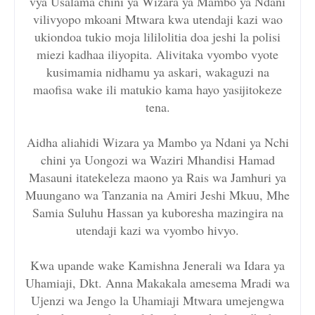
vya Usalama chini ya Wizara ya Mambo ya Ndani
vilivyopo mkoani Mtwara kwa utendaji kazi wao
ukiondoa tukio moja lililolitia doa jeshi la polisi
miezi kadhaa iliyopita. Alivitaka vyombo vyote
kusimamia nidhamu ya askari, wakaguzi na
maofisa wake ili matukio kama hayo yasijitokeze
tena.
Aidha aliahidi Wizara ya Mambo ya Ndani ya Nchi
chini ya Uongozi wa Waziri Mhandisi Hamad
Masauni itatekeleza maono ya Rais wa Jamhuri ya
Muungano wa Tanzania na Amiri Jeshi Mkuu, Mhe
Samia Suluhu Hassan ya kuboresha mazingira na
utendaji kazi wa vyombo hivyo.
Kwa upande wake Kamishna Jenerali wa Idara ya
Uhamiaji, Dkt. Anna Makakala amesema Mradi wa
Ujenzi wa Jengo la Uhamiaji Mtwara umejengwa