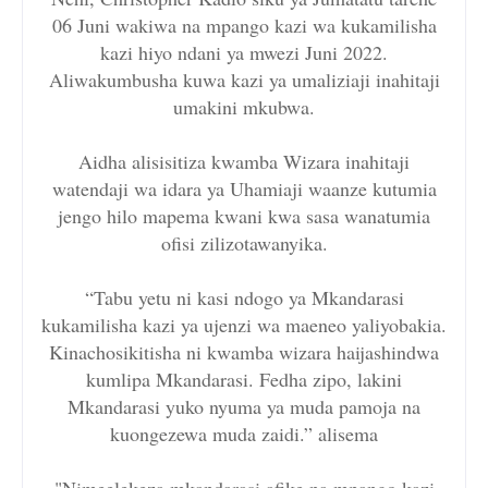
06 Juni wakiwa na mpango kazi wa kukamilisha
kazi hiyo ndani ya mwezi Juni 2022.
Aliwakumbusha kuwa kazi ya umaliziaji inahitaji
umakini mkubwa.
Aidha alisisitiza kwamba Wizara inahitaji
watendaji wa idara ya Uhamiaji waanze kutumia
jengo hilo mapema kwani kwa sasa wanatumia
ofisi zilizotawanyika.
“Tabu yetu ni kasi ndogo ya Mkandarasi
kukamilisha kazi ya ujenzi wa maeneo yaliyobakia.
Kinachosikitisha ni kwamba wizara haijashindwa
kumlipa Mkandarasi. Fedha zipo, lakini
Mkandarasi yuko nyuma ya muda pamoja na
kuongezewa muda zaidi.” alisema
"Nimeelekeza mkandarasi afike na mpango kazi