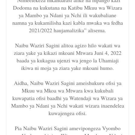
Dodoma na kukutana na Katibu Mkuu wa Wizara
ya Mambo ya Ndani ya Nchi ili wakubaliane
namna ya kukamilisha kazi kabla mwaka wa fedha
2021/2022 haujamalizika” alisema.
Naibu Waziri Sagini alitoa agizo hilo wakati wa
ziara yake ya kikazi mkoani Mtwara Juni 4, 2022
baada ya kukagua ujenzi wa jengo la Uhamiaji
ikiwa ni moja ya ziara yake mkoani humo.
Aidha, Naibu Waziri Sagini ameishukuru ofisi ya
Mkuu wa Mkoa wa Mtwara kwa kukubali
kuwapatia ofisi baadhi ya Watendaji wa Wizara ya
Mambo ya Ndani ya Nchi wakati wizara inaendelea
kuwajengea ofisi.
Pia Naibu Waziri Sagini amevipongeza Vyombo