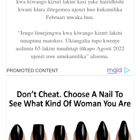
kwa kiwango kizuri lakini kasi yake hairidhishi
kwani Idara ilitegemea ujenzi huo kukamilika
Februari mwaka huu.
“Jengo limejengwa kwa kiwango kizuri lakini
tunapima matokeo. Ukiangalia tupo kwenye
asilimia 65 lakini tunahitaji ifikapo Agosti 2022
ujenzi uwe umekamilika” alisema.