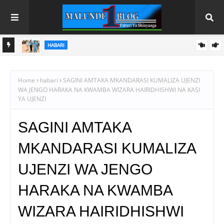
HABARI
SHO YA
FURAHA ILOBASHI! MBUNGE AZZA AAHIDI MIFUKO 150 YA
SARUJI KUKAMILISHA NYUMBA YA WALIMU
Home
habari
SAGINI AMTAKA MKANDARASI KUMALIZA UJENZI
WA JENGO HARAKA NA KWAMBA WIZARA HAIRIDHISHWI NA KASI
YA UJENZI
SAGINI AMTAKA
MKANDARASI KUMALIZA
UJENZI WA JENGO
HARAKA NA KWAMBA
WIZARA HAIRIDHISHWI