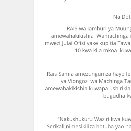
Na Dot
RAIS wa Jamhuri ya Muun
amewahakikishia Wamachinga n
mwezi Julai Ofisi yake kupitia Tawal
10 kwa kila mkoa kuwe
Rais Samia amezungumza hayo le
ya Viongozi wa Machinga Tan
amewahakikishia kuwapa ushirikia
bugudha kw
"Nakushukuru Waziri kwa ku
Serikali,nimesikiliza hotuba yao 