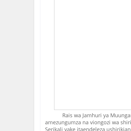
Rais wa Jamhuri ya Muunga
amezungumza na viongozi wa shir
Serikali yake itaendeleza ushirikia