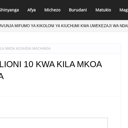
Shinyanga
Afya
Michezo
Burudani
Matukio
Mag
AVUNJA MIFUMO YA KIKOLONI YA KIUCHUMI KWA UWEKEZAJI WA NDA
A WAZI SABABU ZA KUFUNGUA SOKO LA DHAMANA KWA WAWEKEZAJI
KILA MKOA KUSAIDIA MACHINGA
LIONI 10 KWA KILA MKOA
A