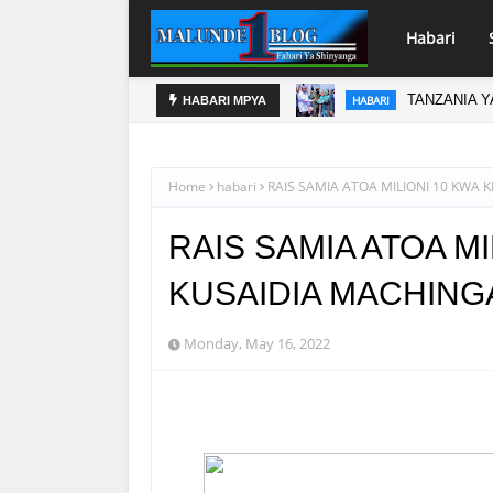
Habari
TANZANIA Y
HABARI
HABARI MPYA
BOT YAWEK
HABARI
Home
habari
RAIS SAMIA ATOA MILIONI 10 KWA 
RAIS SAMIA ATOA MI
KUSAIDIA MACHING
Monday, May 16, 2022