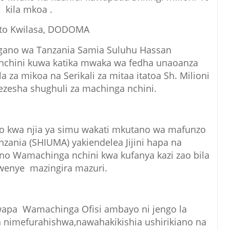
kila mkoa .
to Kwilasa, DODOMA
gano wa Tanzania Samia Suluhu Hassan
chini kuwa katika mwaka wa fedha unaoanza
a za mikoa na Serikali za mitaa itatoa Sh. Milioni
zesha shughuli za machinga nchini.
o kwa njia ya simu wakati mkutano wa mafunzo
zania (SHIUMA) yakiendelea Jijini hapa na
no Wamachinga nchini kwa kufanya kazi zao bila
enye mazingira mazuri.
wapa Wamachinga Ofisi ambayo ni jengo la
na nimefurahishwa,nawahakikishia ushirikiano na