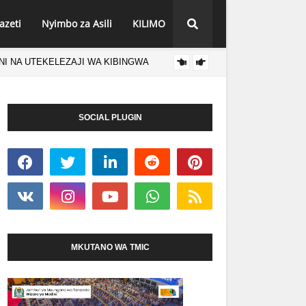
azeti
Nyimbo za Asili
KILIMO
NI NA UTEKELEZAJI WA KIBINGWA
MSAJI
HABARI
 WOTE WA KIGENI
SOCIAL PLUGIN
MKUTANO WA TMIC