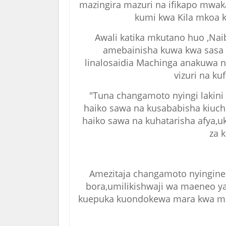
mazingira mazuri na ifikapo mwaka
kumi kwa Kila mkoa 
Awali katika mkutano huo ,Nai
amebainisha kuwa kwa sasa 
linalosaidia Machinga anakuwa 
vizuri na k
"Tuna changamoto nyingi lakin
haiko sawa na kusababisha kiuc
haiko sawa na kuhatarisha afya,u
za k
Amezitaja changamoto nyingine 
bora,umilikishwaji wa maeneo y
kuepuka kuondokewa mara kwa mar