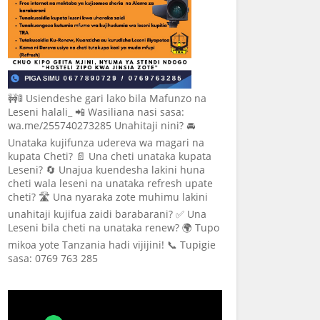
🚧🚦 Usiendeshe gari lako bila Mafunzo na
Leseni halali_ 📲 Wasiliana nasi sasa:
wa.me/255740273285 Unahitaji nini? 🚘
Unataka kujifunza udereva wa magari na
kupata Cheti? 📄 Una cheti unataka kupata
Leseni? 🔄 Unajua kuendesha lakini huna
cheti wala leseni na unataka refresh upate
cheti? 🛣️ Una nyaraka zote muhimu lakini
unahitaji kujifua zaidi barabarani? ✅ Una
Leseni bila cheti na unataka renew? 🌍 Tupo
mikoa yote Tanzania hadi vijijini! 📞 Tupigie
sasa: 0769 763 285