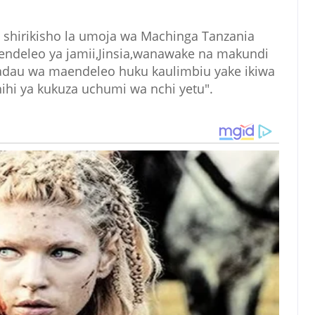
 shirikisho la umoja wa Machinga Tanzania
ndeleo ya jamii,Jinsia,wanawake na makundi
adau wa maendeleo huku kaulimbiu yake ikiwa
hihi ya kukuza uchumi wa nchi yetu".