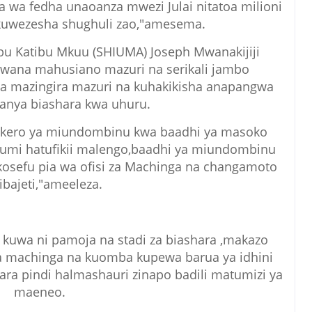
 wa fedha unaoanza mwezi Julai nitatoa milioni
kuwezesha shughuli zao,"amesema.
bu Katibu Mkuu (SHIUMA) Joseph Mwanakijiji
wana mahusiano mazuri na serikali jambo
na mazingira mazuri na kuhakikisha anapangwa
ufanya biashara kwa uhuru.
i kero ya miundombinu kwa baadhi ya masoko
humi hatufikii malengo,baadhi ya miundombinu
kosefu pia wa ofisi za Machinga na changamoto
ibajeti,"ameeleza.
kuwa ni pamoja na stadi za biashara ,makazo
a machinga na kuomba kupewa barua ya idhini
a pindi halmashauri zinapo badili matumizi ya
maeneo.