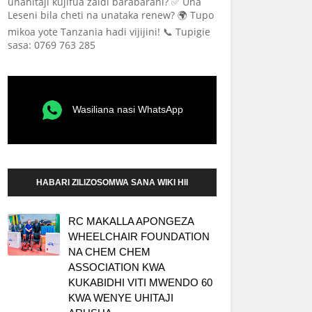
unahitaji kujifua zaidi barabarani? ✅ Una
Leseni bila cheti na unataka renew? 🌍 Tupo
mikoa yote Tanzania hadi vijijini! 📞 Tupigie
sasa: 0769 763 285
Wasiliana nasi WhatsApp
HABARI ZILIZOSOMWA SANA WIKI HII
RC MAKALLA APONGEZA
WHEELCHAIR FOUNDATION
NA CHEM CHEM
ASSOCIATION KWA
KUKABIDHI VITI MWENDO 60
KWA WENYE UHITAJI