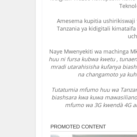
Teknol
Amesema kupitia ushirikiswaji
Tanzania ya kidigitali kimatai
uch
Naye Mwenyekiti wa machinga 
huu ni fursa kubwa kwetu , tunaen
mradi utarahisisha kufanya biash
na changamoto ya kuh
Tutatumia mfumo huu wa Tanzania
biashsara kwa kuwa mawasilian
mfumo wa 3G kwendà 4G amb