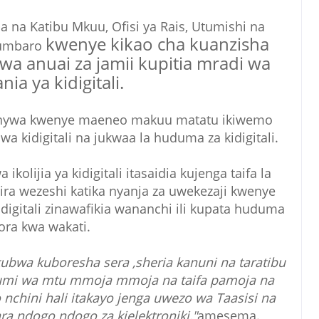
a na Katibu Mkuu, Ofisi ya Rais, Utumishi na
kwenye kikao cha kuanzisha
dumbaro
a anuai za jamii kupitia mradi wa
nia ya kidigitali.
ywa kwenye maeneo makuu matatu ikiwemo
i wa kidigitali na jukwaa la huduma za kidigitali.
lijia ya kidigitali itasaidia kujenga taifa la
gira wezeshi katika nyanja za uwekezaji kwenye
digitali zinawafikia wananchi ili kupata huduma
ora kwa wakati.
ikubwa kuboresha sera ,sheria kanuni na taratibu
chumi wa mtu mmoja mmoja na taifa pamoja na
nchini hali itakayo jenga uwezo wa Taasisi na
ra ndogo ndogo za kielektroniki,"
amesema.