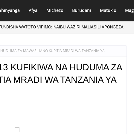
Shinyanga
Afya
Michezo
Burudani
Matukio
Mag
NDISHA WATOTO VIPIMO: NAIBU WAZIRI MALIASILI APONGEZA
A HUDUMA ZA MAWASILIANO KUPITIA MRADI WA TANZANIA YA
 13 KUFIKIWA NA HUDUMA ZA
IA MRADI WA TANZANIA YA