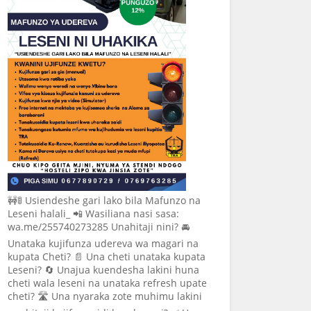
🚧🚦 Usiendeshe gari lako bila Mafunzo na
Leseni halali_ 📲 Wasiliana nasi sasa:
wa.me/255740273285 Unahitaji nini? 🚘
Unataka kujifunza udereva wa magari na
kupata Cheti? 📄 Una cheti unataka kupata
Leseni? 🔄 Unajua kuendesha lakini huna
cheti wala leseni na unataka refresh upate
cheti? 🛣️ Una nyaraka zote muhimu lakini