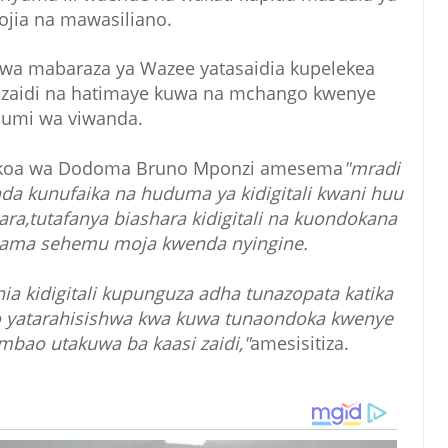
ojia na mawasiliano.
 wa mabaraza ya Wazee yatasaidia kupelekea
fa zaidi na hatimaye kuwa na mchango kwenye
umi wa viwanda.
Mkoa wa Dodoma Bruno Mponzi amesema
"mradi
da kunufaika na huduma ya kidigitali kwani huu
ara,tutafanya biashara kidigitali na kuondokana
ama sehemu moja kwenda nyingine.
 kidigitali kupunguza adha tunazopata katika
o yatarahisishwa kwa kuwa tunaondoka kwenye
ao utakuwa ba kaasi zaidi,"
amesisitiza.