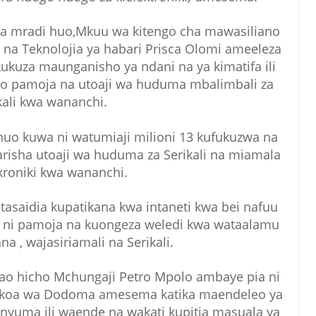
 wa mradi huo,Mkuu wa kitengo cha mawasiliano
 na Teknolojia ya habari Prisca Olomi ameeleza
kuza maunganisho ya ndani na ya kimatifa ili
no pamoja na utoaji wa huduma mbalimbali za
kali kwa wananchi.
uo kuwa ni watumiaji milioni 13 kufukuzwa na
isha utoaji wa huduma za Serikali na miamala
ekroniki kwa wananchi.
saidia kupatikana kwa intaneti kwa bei nafuu
iwa ni pamoja na kuongeza weledi kwa wataalamu
a , wajasiriamali na Serikali.
ao hicho Mchungaji Petro Mpolo ambaye pia ni
Mkoa wa Dodoma amesema katika maendeleo ya
nyuma ili waende na wakati kupitia masuala ya