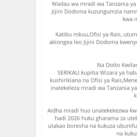
Wadau wa mradi wa Tanzania ya k
Jijini Dodoma kuzungumzia nam
kwa 
Katibu mkuu,Ofisi ya Rais, utu
akiongea leo Jijini Dodoma kwenye
Na Dotto Kwil
SERIKALI kupitia Wizara ya hab
kushirikiana na Ofisi ya Rais,Me
inatekeleza mradi wa Tanzania ya
k
Aidha mradi huo unatekekezwa kw
hadi 2026 huku gharama za uteke
utakao boresha na kukuza ubunif
na kuku