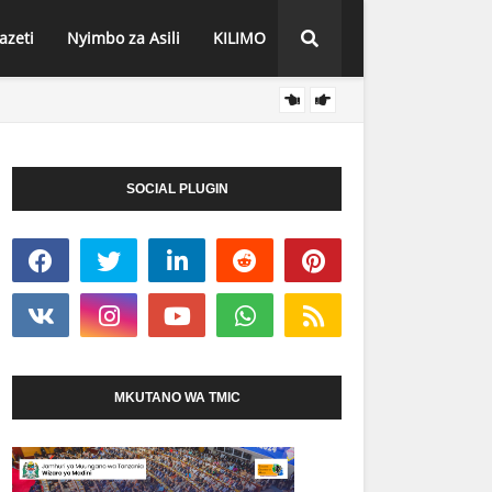
azeti
Nyimbo za Asili
KILIMO
WAJAS
HABARI
SOCIAL PLUGIN
MKUTANO WA TMIC