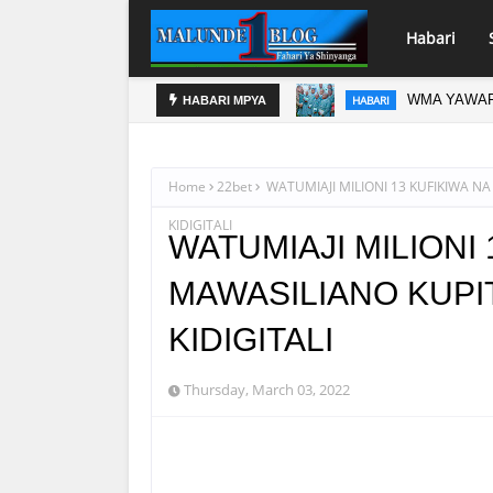
Habari
IWASI WA KIMATAIFA
WMA YAWAFU
HABARI
HABARI MPYA
Home
22bet
WATUMIAJI MILIONI 13 KUFIKIWA N
KIDIGITALI
WATUMIAJI MILIONI
MAWASILIANO KUPIT
KIDIGITALI
Thursday, March 03, 2022