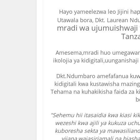
Hayo yameelezwa leo Jijini hap
Utawala bora, Dkt. Laurean N
mradi wa ujumuishwaji w
Tanza
Amesema,mradi huo umegawan
ikolojia ya kidigitali,uunganishaj
Dkt.Ndumbaro amefafanua kuwa iko
kidigitali kwa kustawisha mazin
Tehama na kuhakikisha faida za ki
b
"Sehemu hii itasaidia kwa kiasi k
wezeshi kwa ajili ya kukuza u
kuboresha sekta ya mawasiliano 
vijana,wajasiriamali na biasha