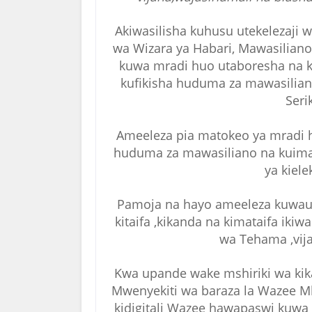
Akiwasilisha kuhusu utekelezaji
wa Wizara ya Habari, Mawasiliano
kuwa mradi huo utaboresha na ku
kufikisha huduma za mawasilia
Seri
Ameeleza pia matokeo ya mradi h
huduma za mawasiliano na kuimar
ya kiel
Pamoja na hayo ameeleza kuwauta
kitaifa ,kikanda na kimataifa ik
wa Tehama ,vijan
Kwa upande wake mshiriki wa kik
Mwenyekiti wa baraza la Wazee 
kidigitali Wazee hawapaswi kuwa 