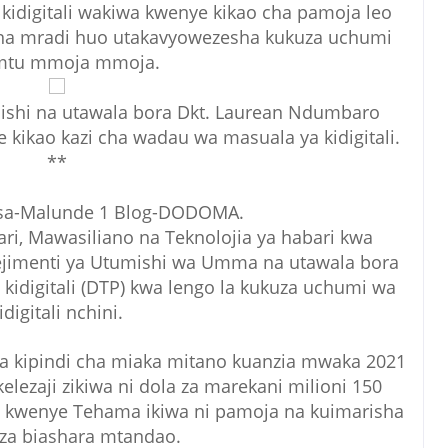
idigitali wakiwa kwenye kikao cha pamoja leo
na mradi huo utakavyowezesha kukuza uchumi
mtu mmoja mmoja.
mishi na utawala bora Dkt. Laurean Ndumbaro
 kikao kazi cha wadau wa masuala ya kidigitali.
**
asa-Malunde 1 Blog-DODOMA.
ari, Mawasiliano na Teknolojia ya habari kwa
nejimenti ya Utumishi wa Umma na utawala bora
 kidigitali (DTP) kwa lengo la kukuza uchumi wa
idigitali nchini.
a kipindi cha miaka mitano kuanzia mwaka 2021
lezaji zikiwa ni dola za marekani milioni 150
u kwenye Tehama ikiwa ni pamoja na kuimarisha
za biashara mtandao.