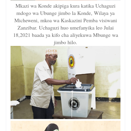
Mkazi wa Konde akipiga kura katika Uchaguzi
mdogo wa Ubunge jimbo la Konde, Wilaya ya
Micheweni, mkoa wa Kaskazini Pemba visiwani
Zanzibar. Uchaguzi huo umefanyika leo Julai
18,2021 baada ya kifo cha aliyekuwa Mbunge wa
jimbo hilo.