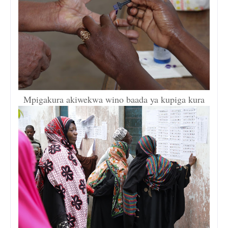
Mpigakura akiwekwa wino baada ya kupiga kura