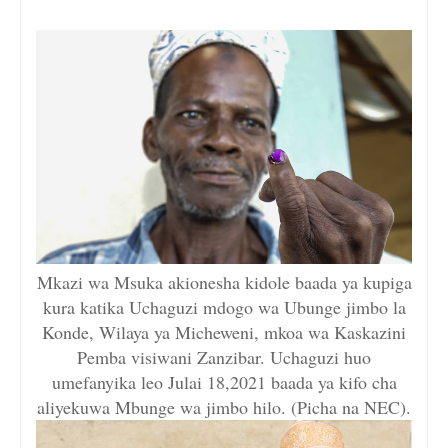
Mkazi wa Msuka akionesha kidole baada ya kupiga
kura katika Uchaguzi mdogo wa Ubunge jimbo la
Konde, Wilaya ya Micheweni, mkoa wa Kaskazini
Pemba visiwani Zanzibar. Uchaguzi huo
umefanyika leo Julai 18,2021 baada ya kifo cha
aliyekuwa Mbunge wa jimbo hilo. (Picha na NEC).