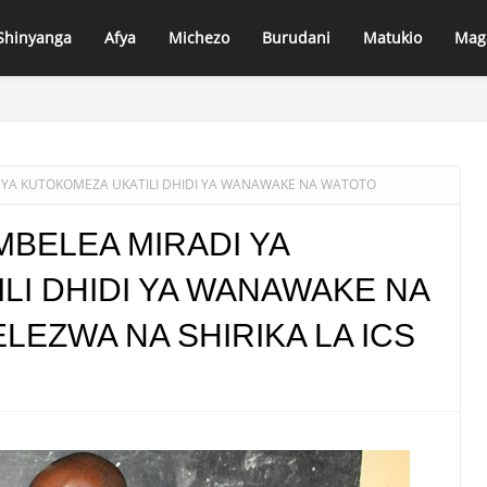
Shinyanga
Afya
Michezo
Burudani
Matukio
Mag
PANDA LUHUMBO–DIDIA KUJENGWA KWA KIWANGO CHA LAMI, LUHUMB
A' AWAANDALIA WANAFUNZI WA LUHUMBO SEKONDARI CHAKULA CHA 
 YA KUTOKOMEZA UKATILI DHIDI YA WANAWAKE NA WATOTO
MBELEA MIRADI YA
LI DHIDI YA WANAWAKE NA
LEZWA NA SHIRIKA LA ICS