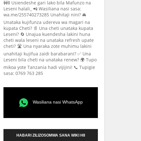
🚧🚦 Usiendeshe gari lako bila Mafunzo na
Leseni halali_ 📲 Wasiliana nasi sasa:
wa.me/255740273285 Unahitaji nini? 🚘
Unataka kujifunza udereva wa magari na
kupata Cheti? 📄 Una cheti unataka kupata
Leseni? 🔄 Unajua kuendesha lakini huna
cheti wala leseni na unataka refresh upate
cheti? 🛣️ Una nyaraka zote muhimu lakini
unahitaji kujifua zaidi barabarani? ✅ Una
Leseni bila cheti na unataka renew? 🌍 Tupo
mikoa yote Tanzania hadi vijijini! 📞 Tupigie
sasa: 0769 763 285
Wasiliana nasi WhatsApp
HABARI ZILIZOSOMWA SANA WIKI HII