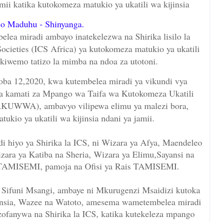
mii katika kutokomeza matukio ya ukatili wa kijinsia
o Maduhu - Shinyanga.
belea miradi ambayo inatekelezwa na Shirika lisilo la
 Societies (ICS Africa) ya kutokomeza matukio ya ukatili
likiwemo tatizo la mimba na ndoa za utotoni.
oba 12,2020, kwa kutembelea miradi ya vikundi vya
na kamati za Mpango wa Taifa wa Kutokomeza Ukatili
KUWWA), ambavyo vilipewa elimu ya malezi bora,
kio ya ukatili wa kijinsia ndani ya jamii.
 hiyo ya Shirika la ICS, ni Wizara ya Afya, Maendeleo
izara ya Katiba na Sheria, Wizara ya Elimu,Sayansi na
u TAMISEMI, pamoja na Ofisi ya Rais TAMISEMI.
Sifuni Msangi, ambaye ni Mkurugenzi Msaidizi kutoka
Jinsia, Wazee na Watoto, amesema wametembelea miradi
nazofanywa na Shirika la ICS, katika kutekeleza mpango