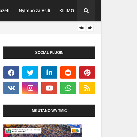
azeti
Nyimbo za Asili
KILIMO
VIONG
HABARI
O SEKONDARI IMEPOKEA MIL. 113 KWA
PAMOJA, ATOA AHADI KWA WATAKAOFANYA
SOCIAL PLUGIN
MKUTANO WA TMIC