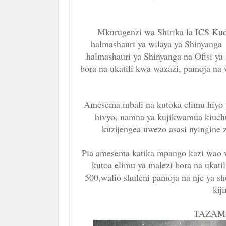
Mkurugenzi wa Shirika la ICS Kud
halmashauri ya wilaya ya Shinyang
halmashauri ya Shinyanga na Ofisi y
bora na ukatili kwa wazazi, pamoja na 
Amesema mbali na kutoka elimu hiyo 
hivyo, namna ya kujikwamua kiuchu
kuzijengea uwezo asasi nyingi
Pia amesema katika mpango kazi wao 
kutoa elimu ya malezi bora na ukati
500,walio shuleni pamoja na nje ya sh
kij
TAZAMA