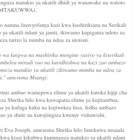
unguza matukio ya ukatili dhidi ya wanawake na watoto
(MTAKUWWA).
 namna linavyofanya kazi kwa kushirikiana na Serikali
a ukatili ndani ya jamii, ikiwamo kupigania ndoto za
za tatizo la mimba na ndoa za utotoni.
na wa kuigwa na mashirika mengine yasiyo ya kiserikali
embelea miradi yao na kuridhishwa na kazi zao ambazo
omeza matukio ya ukatili zikiwamo mimba na ndoa za
i,"
amesema Msangi.
nti ambao wamepewa elimu ya ukatili kutoka kijiji cha
a Shirika hilo kwa kuwapatia elimu ya kujitambua,
 ya kufuga kuku na kujiwekea hisa, fedha ambazo
yao ya shule na kutojiingiza kwenye vishawishi.
zi Eva Joseph, amesema Shirika hilo limekuwa msaada
kwa kiasi kikubwa kupunguza matukio ya ukatili ndani