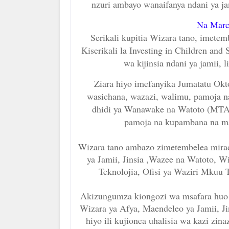
nzuri ambayo wanaifanya ndani ya ja
Na Marc
Serikali kupitia Wizara tano, imetem
Kiserikali la Investing in Children and
wa kijinsia ndani ya jamii, 
Ziara hiyo imefanyika Jumatatu Okt
wasichana, wazazi, walimu, pamoja 
dhidi ya Wanawake na Watoto (MTA
pamoja na kupambana na matu
Wizara tano ambazo zimetembelea miradi
ya Jamii, Jinsia ,Wazee na Watoto, W
Teknolojia, Ofisi ya Waziri Mku
Akizungumza kiongozi wa msafara huo 
Wizara ya Afya, Maendeleo ya Jamii, 
hiyo ili kujionea uhalisia wa kazi zi