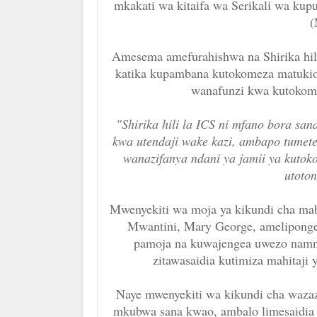
mkakati wa kitaifa wa Serikali wa kup
Amesema amefurahishwa na Shirika hilo
katika kupambana kutokomeza matukio y
wanafunzi kwa kutokome
"Shirika hili la ICS ni mfano bora sa
kwa utendaji wake kazi, ambapo tumet
wanazifanya ndani ya jamii ya kutok
utoton
Mwenyekiti wa moja ya kikundi cha mabi
Mwantini, Mary George, amelipongez
pamoja na kuwajengea uwezo namna
zitawasaidia kutimiza mahitaji 
Naye mwenyekiti wa kikundi cha waza
mkubwa sana kwao, ambalo limesaidia 