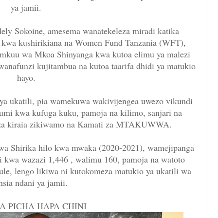
ya jamii.
ely Sokoine, amesema wanatekeleza miradi katika
a kwa kushirikiana na Women Fund Tanzania (WFT),
a mkuu wa Mkoa Shinyanga kwa kutoa elimu ya malezi
wanafunzi kujitambua na kutoa taarifa dhidi ya matukio
hayo.
ya ukatili, pia wamekuwa wakivijengea uwezo vikundi
mi kwa kufuga kuku, pamoja na kilimo, sanjari na
ne za kiraia zikiwamo na Kamati za MTAKUWWA.
wa Shirika hilo kwa mwaka (2020-2021), wamejipanga
li kwa wazazi 1,446 , walimu 160, pamoja na watoto
ule, lengo likiwa ni kutokomeza matukio ya ukatili wa
insia ndani ya jamii.
 PICHA HAPA CHINI