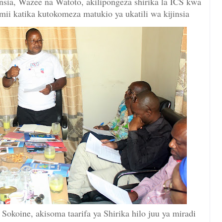
nsia, Wazee na Watoto, akilipongeza shirika la ICS kwa
mii katika kutokomeza matukio ya ukatili wa kijinsia
okoine, akisoma taarifa ya Shirika hilo juu ya miradi