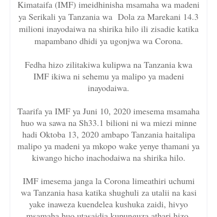
Kimataifa (IMF) imeidhinisha msamaha wa madeni
ya Serikali ya Tanzania wa Dola za Marekani 14.3
milioni inayodaiwa na shirika hilo ili zisadie katika
mapambano dhidi ya ugonjwa wa Corona.
Fedha hizo zilitakiwa kulipwa na Tanzania kwa
IMF ikiwa ni sehemu ya malipo ya madeni
inayodaiwa.
Taarifa ya IMF ya Juni 10, 2020 imesema msamaha
huo wa sawa na Sh33.1 bilioni ni wa miezi minne
hadi Oktoba 13, 2020 ambapo Tanzania haitalipa
malipo ya madeni ya mkopo wake yenye thamani ya
kiwango hicho inachodaiwa na shirika hilo.
IMF imesema janga la Corona limeathiri uchumi
wa Tanzania hasa katika shughuli za utalii na kasi
yake inaweza kuendelea kushuka zaidi, hivyo
msamaha huo utasaidia kupunguza athari hizo.