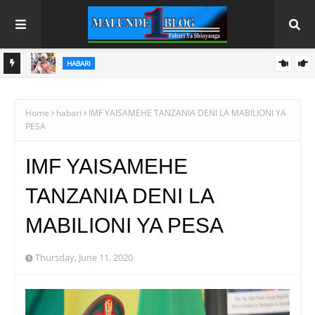
HABARI SHINYANGA
A
DC MASINDI APONGEZA HATUA ZA MLEZI WA KISHAPU
VETERAN
Home
habari
IMF YAISAMEHE TANZANIA DENI LA MABILIONI YA
PESA
IMF YAISAMEHE
TANZANIA DENI LA
MABILIONI YA PESA
Thursday, June 11, 2020