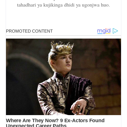
tahadhari ya kujikinga dhidi ya ugonjwa huo.