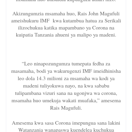
Akizungumzia msamaha huo, Rais John Magufuli
ameishukuru IMF kwa kutambua hatua za Serikali
ilizochukua katika mapambano ya Corona na
kuipatia Tanzania ahueni ya malipo ya madeni.
“Leo ninapozungumza tumepata fedha za
masamaha, bodi ya wakurugenzi IMF imeidhinisha
leo dola 14.3 milioni za msamaha wa kodi ya
madeni tuliyokuwa nayo, na kwa sababu
tulipambana vizuri sana na ugonjwa wa corona,
msamaha huo umekuja wakati muafaka,” amesema
Rais Magufuli.
Amesema kwa sasa Corona imepungua sana lakini
Watanzania wanapaswa kuendelea kuchukua