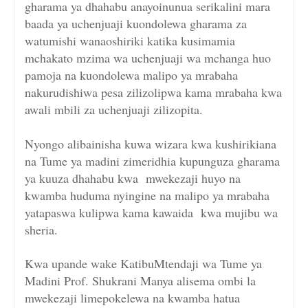
gharama ya dhahabu anayoinunua serikalini mara
baada ya uchenjuaji kuondolewa gharama za
watumishi wanaoshiriki katika kusimamia
mchakato mzima wa uchenjuaji wa mchanga huo
pamoja na kuondolewa malipo ya mrabaha
nakurudishiwa pesa zilizolipwa kama mrabaha kwa
awali mbili za uchenjuaji zilizopita.
Nyongo alibainisha kuwa wizara kwa kushirikiana
na Tume ya madini zimeridhia kupunguza gharama
ya kuuza dhahabu kwa mwekezaji huyo na
kwamba huduma nyingine na malipo ya mrabaha
yatapaswa kulipwa kama kawaida kwa mujibu wa
sheria.
Kwa upande wake KatibuMtendaji wa Tume ya
Madini Prof. Shukrani Manya alisema ombi la
mwekezaji limepokelewa na kwamba hatua