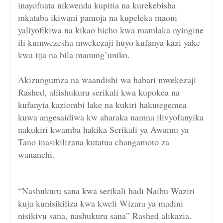
inayofuata nikwenda kupitia na kurekebisha
mkataba ikiwani pamoja na kupeleka maoni
yaliyofikiwa na kikao hicho kwa mamlaka nyingine
ili kumwezesha mwekezaji huyo kufanya kazi yake
kwa tija na bila manung’uniko.
Akizungumza na waandishi wa habari mwekezaji
Rashed, aliishukuru serikali kwa kupokea na
kufanyia kaziombi lake na kukiri hakutegemea
kuwa angesaidiwa kw aharaka namna ilivyofanyika
nakukiri kwamba hakika Serikali ya Awamu ya
Tano inasikilizana kutatua changamoto za
wananchi.
“Nashukuru sana kwa serikali hadi Naibu Waziri
kuja kunisikiliza kwa kweli Wizara ya madini
nisikivu sana, nashukuru sana” Rashed alikazia.