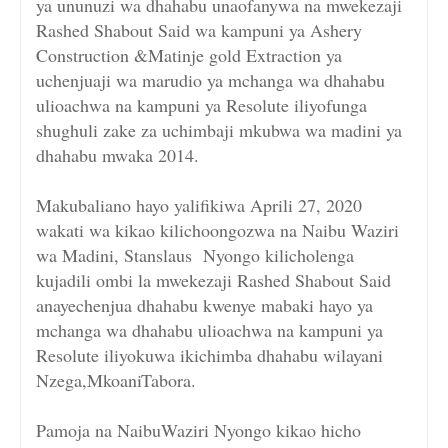
ya ununuzi wa dhahabu unaofanywa na mwekezaji
Rashed Shabout Said wa kampuni ya Ashery
Construction &Matinje gold Extraction ya
uchenjuaji wa marudio ya mchanga wa dhahabu
ulioachwa na kampuni ya Resolute iliyofunga
shughuli zake za uchimbaji mkubwa wa madini ya
dhahabu mwaka 2014.
Makubaliano hayo yalifikiwa Aprili 27, 2020
wakati wa kikao kilichoongozwa na Naibu Waziri
wa Madini, Stanslaus Nyongo kilicholenga
kujadili ombi la mwekezaji Rashed Shabout Said
anayechenjua dhahabu kwenye mabaki hayo ya
mchanga wa dhahabu ulioachwa na kampuni ya
Resolute iliyokuwa ikichimba dhahabu wilayani
Nzega,MkoaniTabora.
Pamoja na NaibuWaziri Nyongo kikao hicho