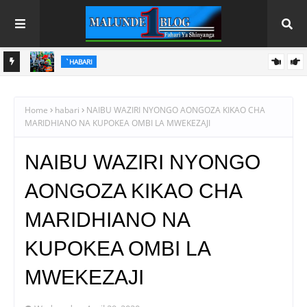
`HABARI
PINDA AIPONGEZA MATI TECHNOLOGIES KWA UBUNIFU WA
MAGAZETINI
HAYA HAPA MAGAZETI YA LEO IJUMAA AGOSTI 7, 2026
KITEKNOLOJIA
Home
habari
NAIBU WAZIRI NYONGO AONGOZA KIKAO CHA
MARIDHIANO NA KUPOKEA OMBI LA MWEKEZAJI
NAIBU WAZIRI NYONGO
AONGOZA KIKAO CHA
MARIDHIANO NA
KUPOKEA OMBI LA
MWEKEZAJI