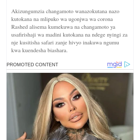
Akizungumzia changamoto wanazokutana nazo
kutokana na mlipuko wa ugonjwa wa corona
Rashed alisema kumekuwa na changamoto ya
usafirishaji wa madini kutokana na ndege nyingi za
nje kusitisha safari zanje hivyo inakuwa ngumu
kwa kuendesha biashara.