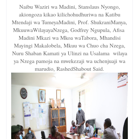
Naibu Waziri wa Madini, Stanslaus Nyongo,
akiongoza kikao kilichohudhuriwa na Katibu
Mtendaji wa TumeyaMadini, Prof. ShukraniManya,
MkuuwaWilayayaNzega, Godfrey Ngupula, Afisa
Madini Mkazi wa Mkoa waTabora, Mhandisi
Mayingi Makalobela, Mkuu wa Chuo cha Nzega,
Nuru Shaban Kamati ya Ulinzi na Usalama wilaya
ya Nzega pamoja na mwekezaji wa uchenjuaji wa
marudio, RashedShabout Said.