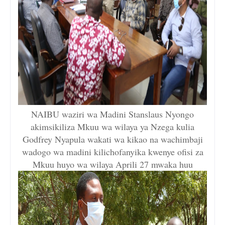
NAIBU waziri wa Madini Stanslaus Nyongo
akimsikiliza Mkuu wa wilaya ya Nzega kulia
Godfrey Nyapula wakati wa kikao na wachimbaji
wadogo wa madini kilichofanyika kwenye ofisi za
Mkuu huyo wa wilaya Aprili 27 mwaka huu