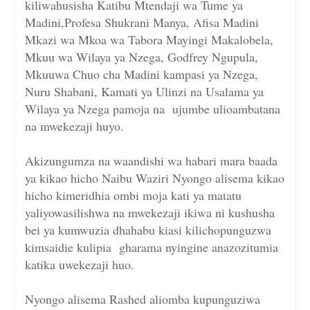
kiliwahusisha Katibu Mtendaji wa Tume ya
Madini,Profesa Shukrani Manya, Afisa Madini
Mkazi wa Mkoa wa Tabora Mayingi Makalobela,
Mkuu wa Wilaya ya Nzega, Godfrey Ngupula,
Mkuuwa Chuo cha Madini kampasi ya Nzega,
Nuru Shabani, Kamati ya Ulinzi na Usalama ya
Wilaya ya Nzega pamoja na ujumbe ulioambatana
na mwekezaji huyo.
Akizungumza na waandishi wa habari mara baada
ya kikao hicho Naibu Waziri Nyongo alisema kikao
hicho kimeridhia ombi moja kati ya matatu
yaliyowasilishwa na mwekezaji ikiwa ni kushusha
bei ya kumwuzia dhahabu kiasi kilichopunguzwa
kimsaidie kulipia gharama nyingine anazozitumia
katika uwekezaji huo.
Nyongo alisema Rashed aliomba kupunguziwa