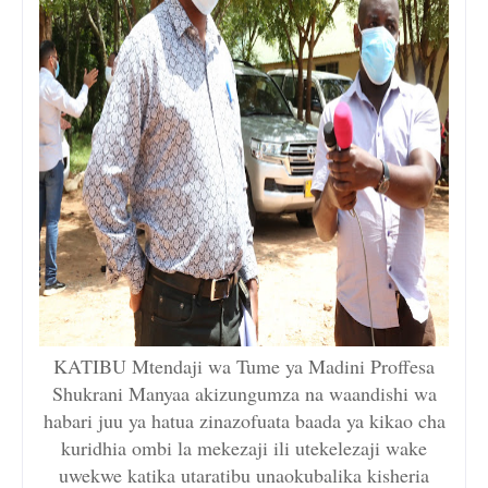
KATIBU Mtendaji wa Tume ya Madini Proffesa
Shukrani Manyaa akizungumza na waandishi wa
habari juu ya hatua zinazofuata baada ya kikao cha
kuridhia ombi la mekezaji ili utekelezaji wake
uwekwe katika utaratibu unaokubalika kisheria