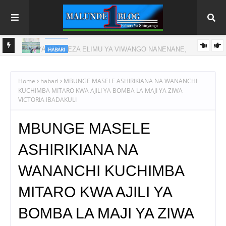
HABARI
RAIS SAMIA: TUTAENDELEA KUIMARISHA MITAJI KUPITIA
TADB
Home
habari
MBUNGE MASELE ASHIRIKIANA NA WANANCHI
KUCHIMBA MITARO KWA AJILI YA BOMBA LA MAJI YA ZIWA
VICTORIA IBADAKULI
MBUNGE MASELE
ASHIRIKIANA NA
WANANCHI KUCHIMBA
MITARO KWA AJILI YA
BOMBA LA MAJI YA ZIWA