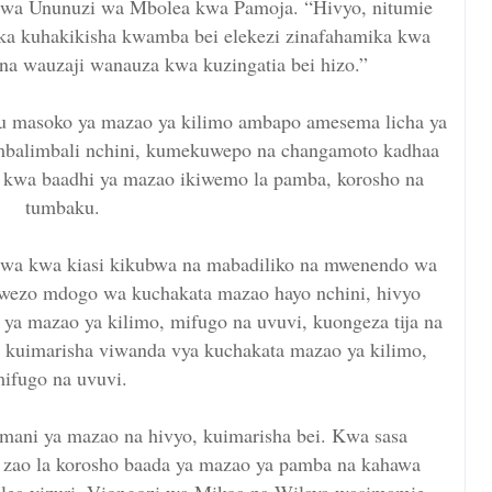
wa Ununuzi wa Mbolea kwa Pamoja. “Hivyo, nitumie
ka kuhakikisha kwamba bei elekezi zinafahamika kwa
na wauzaji wanauza kwa kuzingatia bei hizo.”
 masoko ya mazao ya kilimo ambapo amesema licha ya
mbalimbali nchini, kumekuwepo na changamoto kadhaa
a kwa baadhi ya mazao ikiwemo la pamba, korosho na
tumbaku.
wa kwa kiasi kikubwa na mabadiliko na mwenendo wa
 uwezo mdogo wa kuchakata mazao hayo nchini, hivyo
ya mazao ya kilimo, mifugo na uvuvi, kuongeza tija na
 kuimarisha viwanda vya kuchakata mazao ya kilimo,
ifugo na uvuvi.
amani ya mazao na hivyo, kuimarisha bei. Kwa sasa
zao la korosho baada ya mazao ya pamba na kahawa