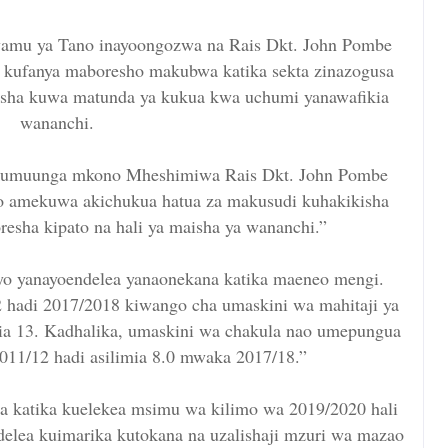
amu ya Tano inayoongozwa na Rais Dkt. John Pombe
 kufanya maboresho makubwa katika sekta zinazogusa
sha kuwa matunda ya kukua kwa uchumi yanawafikia
wananchi.
 kumuunga mkono Mheshimiwa Rais Dkt. John Pombe
ho amekuwa akichukua hatua za makusudi kuhakikisha
esha kipato na hali ya maisha ya wananchi.”
 yanayoendelea yanaonekana katika maeneo mengi.
 hadi 2017/2018 kiwango cha umaskini wa mahitaji ya
ia 13. Kadhalika, umaskini wa chakula nao umepungua
2011/12 hadi asilimia 8.0 mwaka 2017/18.”
 katika kuelekea msimu wa kilimo wa 2019/2020 hali
delea kuimarika kutokana na uzalishaji mzuri wa mazao