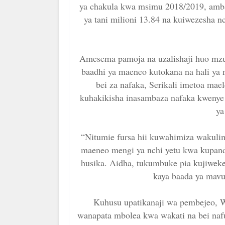
ya chakula kwa msimu 2018/2019, ambao 
ya tani milioni 13.84 na kuiwezesha n
Amesema pamoja na uzalishaji huo mzu
baadhi ya maeneo kutokana na hali ya
bei za nafaka, Serikali imetoa ma
kuhakikisha inasambaza nafaka kwenye
ya
“Nitumie fursa hii kuwahimiza wakulim
maeneo mengi ya nchi yetu kwa kupand
husika. Aidha, tukumbuke pia kujiwekea
kaya baada ya mavu
Kuhusu upatikanaji wa pembejeo, 
wanapata mbolea kwa wakati na bei nafu