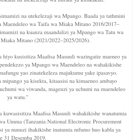
simamizi na utekelezaji wa Mpango. Baada ya tathmini
wa Maendeleo wa Taifa wa Miaka Mitano 2016/2017–
simamizi na kuanza maandalizi ya Mpango wa Tatu wa
 Miaka Mitano (2021/2022–2025/2026).
 hiyo kusisitiza Maafisa Masuuli wazingatie maeneo ya
apendekezo ya Mpango wa Maendeleo na wahakikishe
 mafungu yao zinatekeleza majukumu yake ipasavyo.
 mipango ya kisekta, kitaasisi na kimaeneo ambayo
a uchumi wa viwanda, mageuzi ya uchumi na maendeleo
ya watu.”
ea kuwasisitiza Maafisa Masuuli wahakikishe wanatumia
wa Umma (Tanzania National Electronic Procurement
si ya nunuzi ihakikishe inatumia mfumo huo kabla ya
he 31 Desemba 2019.