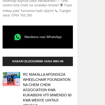
unahitaji kujifua zaidi barabarani? ✅ Una
Leseni bila cheti na unataka renew? 🌍 Tupo
mikoa yote Tanzania hadi vijijini! 📞 Tupigie
sasa: 0769 763 285
Wasiliana nasi WhatsApp
HABARI ZILIZOSOMWA SANA WIKI HII
RC MAKALLA APONGEZA
WHEELCHAIR FOUNDATION
NA CHEM CHEM
ASSOCIATION KWA
KUKABIDHI VITI MWENDO 60
KWA WENYE UHITAJI