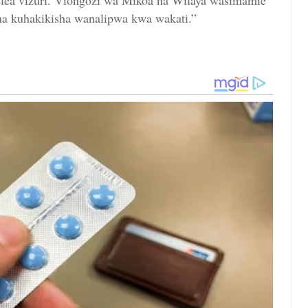
elea vizuri. Viongozi wa Mikoa na Wilaya wasimamie
a kuhakikisha wanalipwa kwa wakati.”