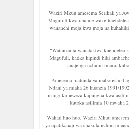
Waziri Mkuu amesema Serikali ya Aw
Magufuli kwa upande wake itaendelea
wananchi moja kwa moja na kuhakiki
“Watanzania wanatakiwa kuendelea
Magufuli, katika kipindi hiki ambac
anajenga uchumi imara, kubor
Amesema matunda ya maboresho hayo
“Ndani ya miaka 26 kuanzia 1991/1992
msingi kimeweza kupungua kwa asilim
kutoka asilimia 10 mwaka 
Wakati huo huo, Waziri Mkuu amesema
ya upatikanaji wa chakula nchini imeen