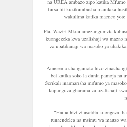
na UREA ambazo zipo katika Mfumo 
fursa hii kuzikumbusha mamlaka husi
wakulima katika maeneo yote 
Pia, Waziri Mkuu amezungumzia kuhusu
kuongezeka kwa uzalishaji wa mazao 
za upatikanaji wa masoko ya uhakik
Amesema changamoto hizo zinachangi
bei katika soko la dunia pamoja na
Serikali inaimarisha mifumo ya masoko 
kupunguza gharama za uzalishaji kwa
m
“Hatua hizi zitasaidia kuongeza th
tunaendelea na msimu wa mauzo wa 