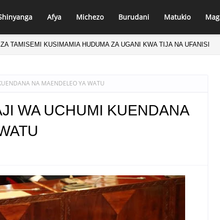
Shinyanga
Afya
Michezo
Burudani
Matukio
Mag
EZA TAMISEMI KUSIMAMIA HUDUMA ZA UGANI KWA TIJA NA UFANISI
I KUENDANA NA MAENDELEO YA WATU
AJI WA UCHUMI KUENDANA
 WATU