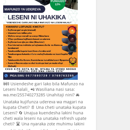
🚧🚦 Usiendeshe gari lako bila Mafunzo na
Leseni halali_ 📲 Wasiliana nasi sasa:
wa.me/255740273285 Unahitaji nini? 🚘
Unataka kujifunza udereva wa magari na
kupata Cheti? 📄 Una cheti unataka kupata
Leseni? 🔄 Unajua kuendesha lakini huna
cheti wala leseni na unataka refresh upate
cheti? 🛣️ Una nyaraka zote muhimu lakini