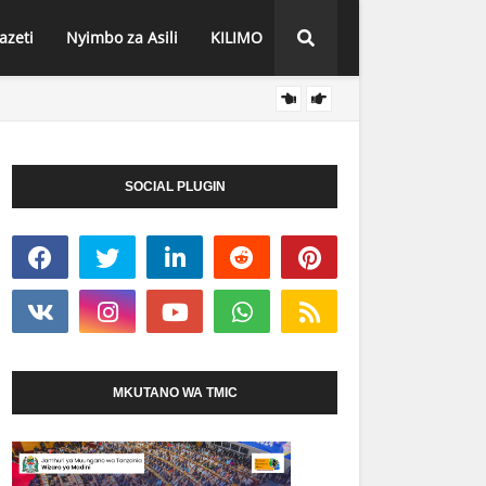
azeti
Nyimbo za Asili
KILIMO
TBS Y
HABARI
SOCIAL PLUGIN
MKUTANO WA TMIC