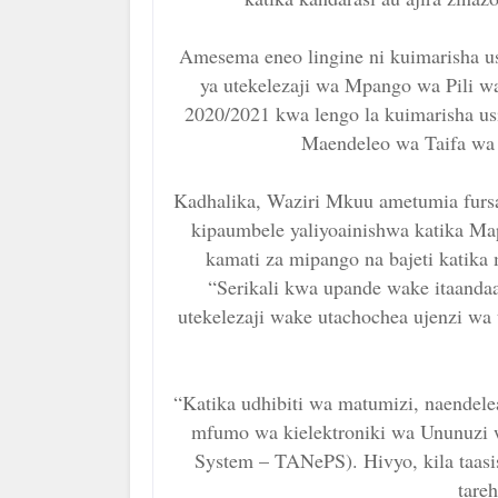
Amesema eneo lingine ni kuimarisha u
ya utekelezaji wa Mpango wa Pili 
2020/2021 kwa lengo la kuimarisha u
Maendeleo wa Taifa wa
Kadhalika, Waziri Mkuu ametumia fursa
kipaumbele yaliyoainishwa katika M
kamati za mipango na bajeti katika
“Serikali kwa upande wake itaandaa
utekelezaji wake utachochea ujenzi w
“Katika udhibiti wa matumizi, naendel
mfumo wa kielektroniki wa Ununuzi 
System – TANePS). Hivyo, kila taasi
tare