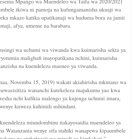
ema Mpango wa Maendeleo wa Taifa wa 2020/2021
umbele ikiwa ni pamoja na kufungamanisha ukuaji wa
ka mkazo katika upatikanaji wa huduma bora za jamii
maji, afya, umeme na barabara.
msingi wa uchumi wa viwanda kwa kuimarisha sekta ya
yotumia malighafi inayopatikana nchini, kuimarisha
uanzisha na kuendeleza maeneo ya viwanda.
maa, Novemba 15, 2019) wakati akiahirisha mkutano wa
mewasisitiza wananchi kutekeleza majukumu yao kwa
wezesha nchi kufikia malengo ya kujenga uchumi imara,
wenye kuweza kuhimili ushindani.
 kuendeleza miundombinu itakayosaidia maendeleo ya
sha Watanzania wenye sifa stahiki wanapewa kipaumbele
otokana na utekelezaji wa miradi ya kimkakati.”