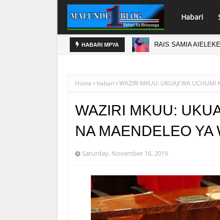
Habari
KULETA TIJA
RAIS SAMIA AIELEK
HABARI MPYA
Home
habari
WAZIRI MKUU: UKUAJI WA UCHUM
WAZIRI MKUU: UKU
NA MAENDELEO YA
Saturday, November 16, 2019