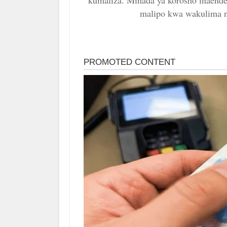
kumaliza. Minada ya korosho inaend
malipo kwa wakulima n