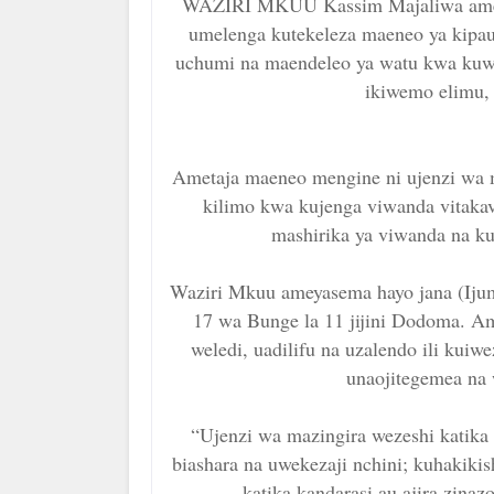
WAZIRI MKUU Kassim Majaliwa ames
umelenga kutekeleza maeneo ya kipa
uchumi na maendeleo ya watu kwa kuwe
ikiwemo elimu, 
Ametaja maeneo mengine ni ujenzi wa 
kilimo kwa kujenga viwanda vitakav
mashirika ya viwanda na k
Waziri Mkuu ameyasema hayo jana (Iju
17 wa Bunge la 11 jijini Dodoma. A
weledi, uadilifu na uzalendo ili kui
unaojitegemea na 
“Ujenzi wa mazingira wezeshi katika
biashara na uwekezaji nchini; kuhakiki
katika kandarasi au ajira zinaz