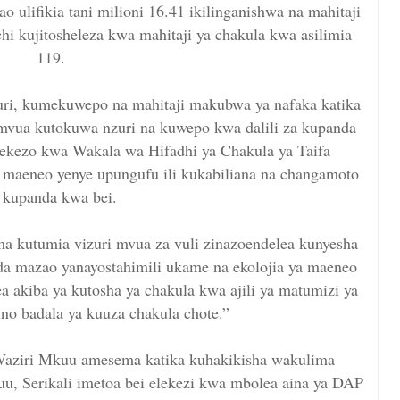
ulifikia tani milioni 16.41 ikilinganishwa na mahitaji
chi kujitosheleza kwa mahitaji ya chakula kwa asilimia
119.
ri, kumekuwepo na mahitaji makubwa ya nafaka katika
 mvua kutokuwa nzuri na kuwepo kwa dalili za kupanda
elekezo kwa Wakala wa Hifadhi ya Chakula ya Taifa
 maeneo yenye upungufu ili kukabiliana na changamoto
 kupanda kwa bei.
a kutumia vizuri mvua za vuli zinazoendelea kunyesha
a mazao yanayostahimili ukame na ekolojia ya maeneo
 akiba ya kutosha ya chakula kwa ajili ya matumizi ya
no badala ya kuuza chakula chote.”
Waziri Mkuu amesema katika kuhakikisha wakulima
u, Serikali imetoa bei elekezi kwa mbolea aina ya DAP