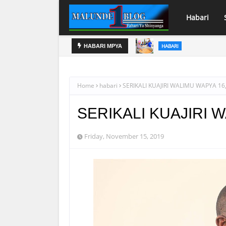
Habari
HABARI
HABARI MPYA
ONDARI IMEPOKEA MIL. 113 KWA
MBUNGE WA ITWANGI 'AZZ
VIZURI KWENYE MTIHANI
Home
habari
SERIKALI KUAJIRI WALIMU WAPYA 16
SERIKALI KUAJIRI 
Friday, November 15, 2019