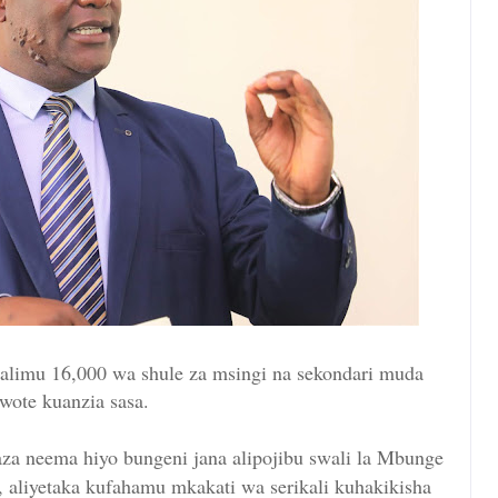
 walimu 16,000 wa shule za msingi na sekondari muda
wote kuanzia sasa.
za neema hiyo bungeni jana alipojibu swali la Mbunge
aliyetaka kufahamu mkakati wa serikali kuhakikisha