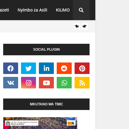
azeti
Nyimbo za Asili
KILIMO
VIONG
HABARI
PAMOJA, ATOA AHADI KWA WATAKAOFANYA
SOCIAL PLUGIN
MKUTANO WA TMIC