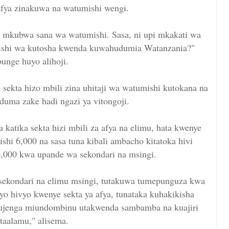
afya zinakuwa na watumishi wengi.
u mkubwa sana wa watumishi. Sasa, ni upi mkakati wa
umishi wa kutosha kwenda kuwahudumia Watanzania?"
unge huyo alihoji.
 sekta hizo mbili zina uhitaji wa watumishi kutokana na
uduma zake hadi ngazi ya vitongoji.
a katika sekta hizi mbili za afya na elimu, hata kwenye
ishi 6,000 na sasa tuna kibali ambacho kitatoka hivi
6,000 kwa upande wa sekondari na msingi.
 sekondari na elimu msingi, tutakuwa tumepunguza kwa
o hivyo kwenye sekta ya afya, tunataka kuhakikisha
ujenga miundombinu utakwenda sambamba na kuajiri
taalamu," alisema.