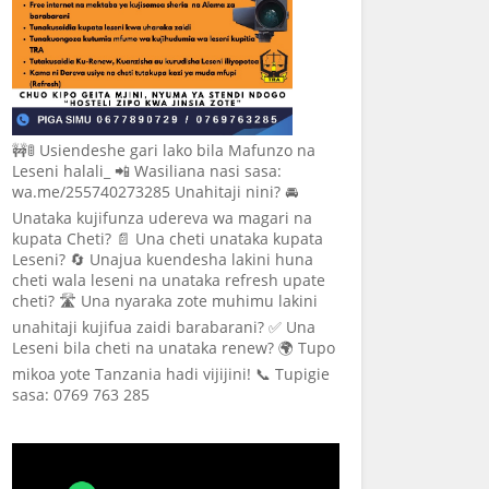
🚧🚦 Usiendeshe gari lako bila Mafunzo na
Leseni halali_ 📲 Wasiliana nasi sasa:
wa.me/255740273285 Unahitaji nini? 🚘
Unataka kujifunza udereva wa magari na
kupata Cheti? 📄 Una cheti unataka kupata
Leseni? 🔄 Unajua kuendesha lakini huna
cheti wala leseni na unataka refresh upate
cheti? 🛣️ Una nyaraka zote muhimu lakini
unahitaji kujifua zaidi barabarani? ✅ Una
Leseni bila cheti na unataka renew? 🌍 Tupo
mikoa yote Tanzania hadi vijijini! 📞 Tupigie
sasa: 0769 763 285