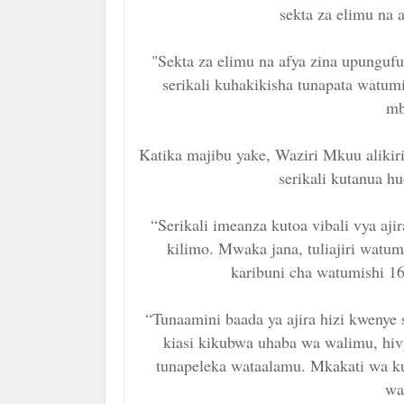
sekta za elimu na 
"Sekta za elimu na afya zina upunguf
serikali kuhakikisha tunapata wat
mb
Katika majibu yake, Waziri Mkuu alikiri
serikali kutanua h
“Serikali imeanza kutoa vibali vya ajir
kilimo. Mwaka jana, tuliajiri watum
karibuni cha watumishi 1
“Tunaamini baada ya ajira hizi kwenye
kiasi kikubwa uhaba wa walimu, hivy
tunapeleka wataalamu. Mkakati wa k
wa