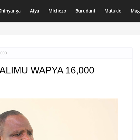
Shinyanga
Afya
Michezo
Burudani
Matukio
Mag
A' AWAANDALIA WANAFUNZI WA LUHUMBO SEKONDARI CHAKULA CHA 
,000
WALIMU WAPYA 16,000