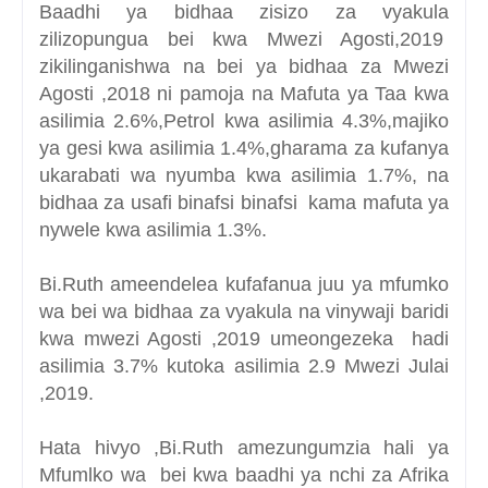
Baadhi ya bidhaa zisizo za vyakula
zilizopungua bei kwa Mwezi Agosti,2019
zikilinganishwa na bei ya bidhaa za Mwezi
Agosti ,2018 ni pamoja na Mafuta ya Taa kwa
asilimia 2.6%,Petrol kwa asilimia 4.3%,majiko
ya gesi kwa asilimia 1.4%,gharama za kufanya
ukarabati wa nyumba kwa asilimia 1.7%, na
bidhaa za usafi binafsi binafsi kama mafuta ya
nywele kwa asilimia 1.3%.
Bi.Ruth ameendelea kufafanua juu ya mfumko
wa bei wa bidhaa za vyakula na vinywaji baridi
kwa mwezi Agosti ,2019 umeongezeka hadi
asilimia 3.7% kutoka asilimia 2.9 Mwezi Julai
,2019.
Hata hivyo ,Bi.Ruth amezungumzia hali ya
Mfumlko wa bei kwa baadhi ya nchi za Afrika