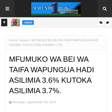
HABARI
HARA
AGCOT YAMWEZESHA NEEMA KUTOKA MKULIMA HADI
MWENYE KAMPUNI YA MAZAO
Home
habari
MFUMUKO WA BEI WA TAIFA WAPUNGUA HADI
ASILIMIA 3.6% KUTOKA ASILIMIA 3.7%.
MFUMUKO WA BEI WA
TAIFA WAPUNGUA HADI
ASILIMIA 3.6% KUTOKA
ASILIMIA 3.7%.
Monday, September 09, 2019