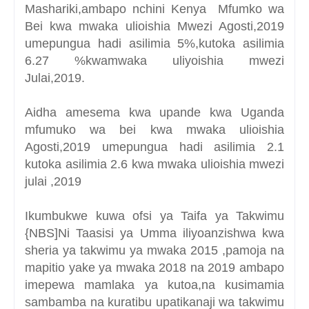
Mashariki,ambapo nchini Kenya Mfumko wa
Bei kwa mwaka ulioishia Mwezi Agosti,2019
umepungua hadi asilimia 5%,kutoka asilimia
6.27 %kwamwaka uliyoishia mwezi
Julai,2019.
Aidha amesema kwa upande kwa Uganda
mfumuko wa bei kwa mwaka ulioishia
Agosti,2019 umepungua hadi asilimia 2.1
kutoka asilimia 2.6 kwa mwaka ulioishia mwezi
julai ,2019
Ikumbukwe kuwa ofsi ya Taifa ya Takwimu
{NBS]Ni Taasisi ya Umma iliyoanzishwa kwa
sheria ya takwimu ya mwaka 2015 ,pamoja na
mapitio yake ya mwaka 2018 na 2019 ambapo
imepewa mamlaka ya kutoa,na kusimamia
sambamba na kuratibu upatikanaji wa takwimu