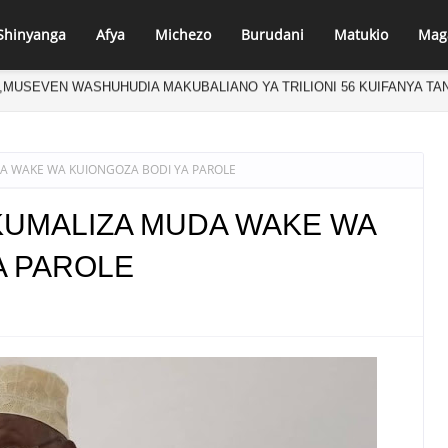
Shinyanga
Afya
Michezo
Burudani
Matukio
Mag
ERI AVUTIWA NA BUNIFU ZA ARU
 WAKE WA KUIONGOZA BODI YA PAROLE
KUMALIZA MUDA WAKE WA
A PAROLE