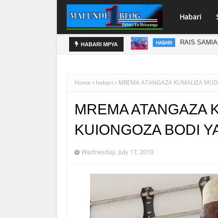
Habari
TUO KIKUU CHA NISHATI YA MAFUTA
DC SHEKIMW
HABARI
HABARI MPYA
Home
habari
MREMA ATANGAZA KUMALIZA MUDA
MREMA ATANGAZA 
KUIONGOZA BODI Y
Wednesday, July 17, 2019