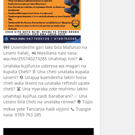
🚧🚦 Usiendeshe gari lako bila Mafunzo na
Leseni halali_ 📲 Wasiliana nasi sasa:
wa.me/255740273285 Unahitaji nini? 🚘
Unataka kujifunza udereva wa magari na
kupata Cheti? 📄 Una cheti unataka kupata
Leseni? 🔄 Unajua kuendesha lakini huna
cheti wala leseni na unataka refresh upate
cheti? 🛣️ Una nyaraka zote muhimu lakini
unahitaji kujifua zaidi barabarani? ✅ Una
Leseni bila cheti na unataka renew? 🌍 Tupo
mikoa yote Tanzania hadi vijijini! 📞 Tupigie
sasa: 0769 763 285