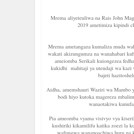
Mrema aliyeteuliwa na Rais John Maguf
2019 ametimiza kipindi c
Mrema ametangaza kumaliza muda wake
wakati akizungumza na wanahabari kuhu
ameiomba Serikali kuiongezea fedha 
kukidhi mahitaji ya utendaji wa kazi
bajeti hazitoshe
Aidha, amemshauri Waziri wa Mambo ya
bodi hiyo kutoka magereza mbalim
wanaotakiwa kunufa
Pia ameomba vyama visivyo vya kiseri
kushiriki kikamilifu katika zoezi la 
wafungwa wanapoachiwa huru na k