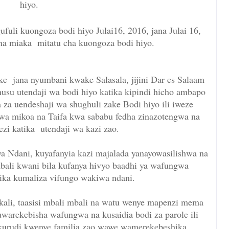
hiyo.
uli kuongoza bodi hiyo Julai16, 2016, jana Julai 16,
ha miaka mitatu cha kuongoza bodi hiyo.
 jana nyumbani kwake Salasala, jijini Dar es Salaam
su utendaji wa bodi hiyo katika kipindi hicho ambapo
za uendeshaji wa shughuli zake Bodi hiyo ili iweze
 wa mikoa na Taifa kwa sababu fedha zinazotengwa na
lezi katika utendaji wa kazi zao.
 Ndani, kuyafanyia kazi majalada yanayowasilishwa na
bali kwani bila kufanya hivyo baadhi ya wafungwa
ika kumaliza vifungo wakiwa ndani.
kali, taasisi mbali mbali na watu wenye mapenzi mema
kuwarekebisha wafungwa na kusaidia bodi za parole ili
urudi kwenye familia zao wawe wamerekebeshika.