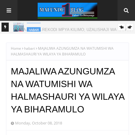
HABARI
NAFAKA
RAIS DKT. SAMIA AFUNGA RASMI MAONESHO YA NANE NANE
DODOMA
Home
habari
MAJALIWA AZUNGUMZA NA WATUMISHI WA
HALMASHAURI YA WILAYA YA BIHARAMULO
MAJALIWA AZUNGUMZA
NA WATUMISHI WA
HALMASHAURI YA WILAYA
YA BIHARAMULO
Monday, October 08, 2018