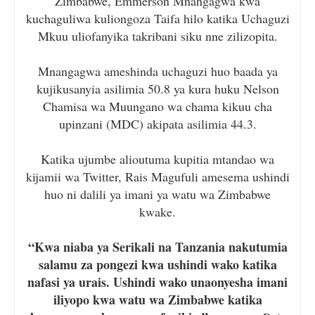
Zimbabwe, Emmerson Mnangagwa kwa
kuchaguliwa kuliongoza Taifa hilo katika Uchaguzi
Mkuu uliofanyika takribani siku nne zilizopita.
Mnangagwa ameshinda uchaguzi huo baada ya
kujikusanyia asilimia 50.8 ya kura huku Nelson
Chamisa wa Muungano wa chama kikuu cha
upinzani (MDC) akipata asilimia 44.3.
Katika ujumbe alioutuma kupitia mtandao wa
kijamii wa Twitter, Rais Magufuli amesema ushindi
huo ni dalili ya imani ya watu wa Zimbabwe
kwake.
“Kwa niaba ya Serikali na Tanzania nakutumia
salamu za pongezi kwa ushindi wako katika
nafasi ya urais. Ushindi wako unaonyesha imani
iliyopo kwa watu wa Zimbabwe katika