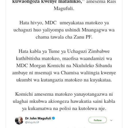
kuwaongoza kwenye mafanikio,”
amesema Rais
Magufuli.
Hata hivyo, MDC umeyakataa matokeo ya
uchaguzi huo yaliyompa ushindi Mnangagwa wa
chama tawala cha Zanu PF.
Hata kabla ya Tume ya Uchaguzi Zimbabwe
kuthibitisha matokeo, maofisa waandamizi wa
MDC Morgan Komichi na Nkululeko Sibanda
ambaye ni msemaji wa Chamisa waliingia kwenye
ukumbi wa kutangazia matokeo na kuyakataa.
Komichi amesema matokeo yanayotangazwa ni
ulaghai mkubwa akiongeza hawakutia saini kabla
ya kukamatwa na polisi na kutolewa nje.