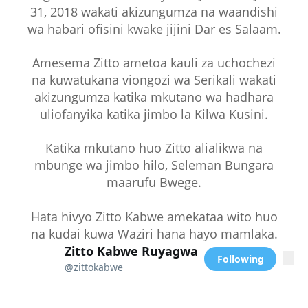
31, 2018 wakati akizungumza na waandishi
wa habari ofisini kwake jijini Dar es Salaam.
Amesema Zitto ametoa kauli za uchochezi
na kuwatukana viongozi wa Serikali wakati
akizungumza katika mkutano wa hadhara
uliofanyika katika jimbo la Kilwa Kusini.
Katika mkutano huo Zitto alialikwa na
mbunge wa jimbo hilo, Seleman Bungara
maarufu Bwege.
Hata hivyo Zitto Kabwe amekataa wito huo
na kudai kuwa Waziri hana hayo mamlaka.
Zitto Kabwe Ruyagwa
@
zittok
Following
More
@zittokabwe
Following
V
erif
Zitt