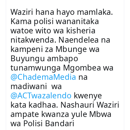
o
e
Waziri hana hayo mamlaka. 
K
d
a
Kama polisi wananitaka 
a
b
c
watoe wito wa kisheria 
w
c
nitakwenda. Naendelea na 
e
o
R
kampeni za Mbunge wa 
u
u
nt
Buyungu ambapo 
y
tunamwunga Mgombea wa 
a
g
@ChademaMedia
 na 
w
madiwani  wa 
a
@ACTwazalendo
 kwenye 
R
et
kata kadhaa. Nashauri Waziri 
w
ampate kwanza yule Mbwa 
e
wa Polisi Bandari
et
e