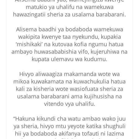
matukio ya uhalifu na wamekuwa
hawazingatii sheria za usalama barabarani.
Alisema baadhi ya bodaboda wamekuwa
wakipita kwenye taa nyekundu, kupakia
‘mishikaki’ na kutovaa kofia ngumu hatua
ambayo huwasababishia vifo, kujeruhiwa na
kupata ulemavu wa kudumu.
Hivyo aliwaagiza makamanda wote wa
mikoa kuwakamata na kuwachukulia hatua
kali za kisheria wote wasiofuata sheria za
usalama barabarani ama kujihusisha na
vitendo vya uhalifu.
“Hakuna kikundi cha watu ambao wako juu
ya sheria, hivyo mtu yeyote katika shughuli
hii ya bodaboda akifanya tofauti ni lazima