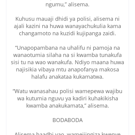
ngumu,” alisema.
Kuhusu mauaji dhidi ya polisi, alisema ni
ajali kazini na huwa wanayachukulia kama
changamoto na kuzidi kujipanga zaidi.
“Unapopambana na uhalifu ni pamoja na
wanaotumia silaha na si kwamba tunakufa
sisi tu na wao wanakufa. Ndiyo maana huwa
najisikia vibaya mtu anapofanya makosa
halafu anakataa kukamatwa.
“Watu wanasahau polisi wamepewa wajibu
wa kutumia nguvu ya kadiri kuhakikisha
kwamba anakukamata,” alisema.
BODABODA
Alisema baadhi yao, wamejiingiza kwenye