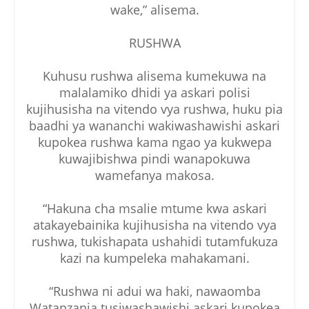
wake,” alisema.
RUSHWA
Kuhusu rushwa alisema kumekuwa na
malalamiko dhidi ya askari polisi
kujihusisha na vitendo vya rushwa, huku pia
baadhi ya wananchi wakiwashawishi askari
kupokea rushwa kama ngao ya kukwepa
kuwajibishwa pindi wanapokuwa
wamefanya makosa.
“Hakuna cha msalie mtume kwa askari
atakayebainika kujihusisha na vitendo vya
rushwa, tukishapata ushahidi tutamfukuza
kazi na kumpeleka mahakamani.
“Rushwa ni adui wa haki, nawaomba
Watanzania tusiwashawishi askari kupokea