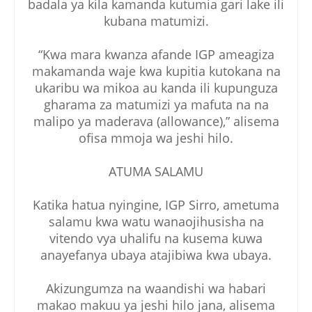
badala ya kila kamanda kutumia gari lake ili
kubana matumizi.
“Kwa mara kwanza afande IGP ameagiza
makamanda waje kwa kupitia kutokana na
ukaribu wa mikoa au kanda ili kupunguza
gharama za matumizi ya mafuta na na
malipo ya maderava (allowance),” alisema
ofisa mmoja wa jeshi hilo.
ATUMA SALAMU
Katika hatua nyingine, IGP Sirro, ametuma
salamu kwa watu wanaojihusisha na
vitendo vya uhalifu na kusema kuwa
anayefanya ubaya atajibiwa kwa ubaya.
Akizungumza na waandishi wa habari
makao makuu ya jeshi hilo jana, alisema