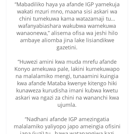
“Mabadiliko haya ya afande IGP yamekuja
wakati mzuri mno, maana sisi askari wa
chini tumekuwa kama watazamaji tu…
wafanyabiashara wakubwa wamekuwa
wanaonewa,” alisema ofisa wa jeshi hilo
ambaye aliomba jina lake lisiandikwe
gazetini.
“Huwezi amini kwa muda mrefu afande
Konyo amekuwa pale, lakini kumekuwapo
na malalamiko mengi, tunaamini kuingia
kwa afande Mataba kwenye kitengo hiki
kunaweza kurudisha imani kubwa kwetu
askari wa ngazi za chini na wananchi kwa
ujumla.
“Nadhani afande IGP amezingatia
malalamiko yaliyopo japo ameingia ofisini
jana (juzi) tu…hawa watapangiwa kazi