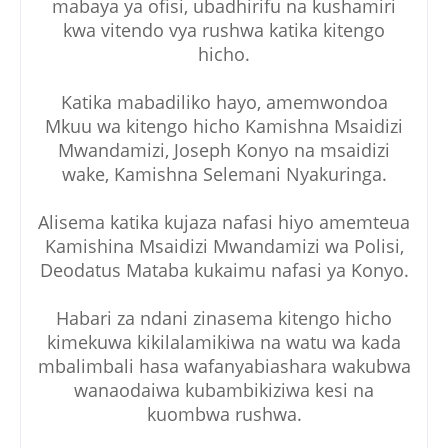
mabaya ya ofisi, ubadhirifu na kushamiri
kwa vitendo vya rushwa katika kitengo
hicho.
Katika mabadiliko hayo, amemwondoa
Mkuu wa kitengo hicho Kamishna Msaidizi
Mwandamizi, Joseph Konyo na msaidizi
wake, Kamishna Selemani Nyakuringa.
Alisema katika kujaza nafasi hiyo amemteua
Kamishina Msaidizi Mwandamizi wa Polisi,
Deodatus Mataba kukaimu nafasi ya Konyo.
Habari za ndani zinasema kitengo hicho
kimekuwa kikilalamikiwa na watu wa kada
mbalimbali hasa wafanyabiashara wakubwa
wanaodaiwa kubambikiziwa kesi na
kuombwa rushwa.