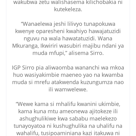
wakubwa zetu walishasema kilichobakia ni
kutekeleza.
“Wanaelewa jeshi lilivyo tunapokuwa
kwenye oparesheni kwahiyo hawajatuzidi
nguvu na wala hawatatuzidi. Wana
Mkuranga, Ikwiriri wasubiri majibu ndani ya
muda mfupi,” alisema Sirro.
IGP Sirro pia aliwaomba wananchi wa mkoa
huo wasiyakimbie maeneo yao na kwamba
muda si mrefu atakwenda kuzungumza nao
ili wamwelewe.
“Wewe kama si mhalifu kwanini ukimbie,
kama kuna mtu ameonewa ajitokeze ili
ashughulikiwe kwa sababu maelekezo
tunayoyatoa ni kushughulika na uhalifu na
wahalifu, tusipoaminiana kazi itakuwa ni