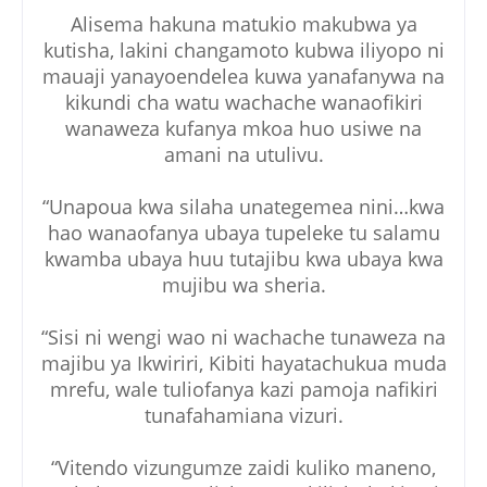
Alisema hakuna matukio makubwa ya
kutisha, lakini changamoto kubwa iliyopo ni
mauaji yanayoendelea kuwa yanafanywa na
kikundi cha watu wachache wanaofikiri
wanaweza kufanya mkoa huo usiwe na
amani na utulivu.
“Unapoua kwa silaha unategemea nini…kwa
hao wanaofanya ubaya tupeleke tu salamu
kwamba ubaya huu tutajibu kwa ubaya kwa
mujibu wa sheria.
“Sisi ni wengi wao ni wachache tunaweza na
majibu ya Ikwiriri, Kibiti hayatachukua muda
mrefu, wale tuliofanya kazi pamoja nafikiri
tunafahamiana vizuri.
“Vitendo vizungumze zaidi kuliko maneno,