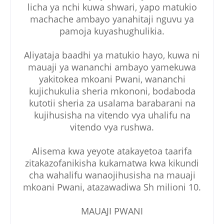
licha ya nchi kuwa shwari, yapo matukio
machache ambayo yanahitaji nguvu ya
pamoja kuyashughulikia.
Aliyataja baadhi ya matukio hayo, kuwa ni
mauaji ya wananchi ambayo yamekuwa
yakitokea mkoani Pwani, wananchi
kujichukulia sheria mkononi, bodaboda
kutotii sheria za usalama barabarani na
kujihusisha na vitendo vya uhalifu na
vitendo vya rushwa.
Alisema kwa yeyote atakayetoa taarifa
zitakazofanikisha kukamatwa kwa kikundi
cha wahalifu wanaojihusisha na mauaji
mkoani Pwani, atazawadiwa Sh milioni 10.
MAUAJI PWANI