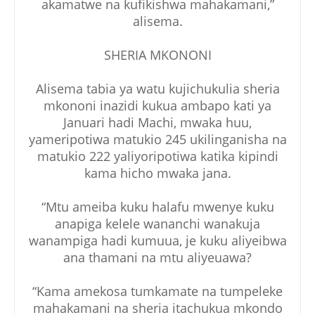
akamatwe na kufikishwa mahakamani,”
alisema.
SHERIA MKONONI
Alisema tabia ya watu kujichukulia sheria
mkononi inazidi kukua ambapo kati ya
Januari hadi Machi, mwaka huu,
yameripotiwa matukio 245 ukilinganisha na
matukio 222 yaliyoripotiwa katika kipindi
kama hicho mwaka jana.
“Mtu ameiba kuku halafu mwenye kuku
anapiga kelele wananchi wanakuja
wanampiga hadi kumuua, je kuku aliyeibwa
ana thamani na mtu aliyeuawa?
“Kama amekosa tumkamate na tumpeleke
mahakamani na sheria itachukua mkondo