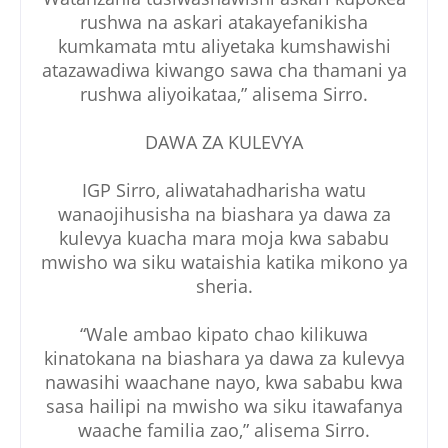
rushwa na askari atakayefanikisha
kumkamata mtu aliyetaka kumshawishi
atazawadiwa kiwango sawa cha thamani ya
rushwa aliyoikataa,” alisema Sirro.
DAWA ZA KULEVYA
IGP Sirro, aliwatahadharisha watu
wanaojihusisha na biashara ya dawa za
kulevya kuacha mara moja kwa sababu
mwisho wa siku wataishia katika mikono ya
sheria.
“Wale ambao kipato chao kilikuwa
kinatokana na biashara ya dawa za kulevya
nawasihi waachane nayo, kwa sababu kwa
sasa hailipi na mwisho wa siku itawafanya
waache familia zao,” alisema Sirro.