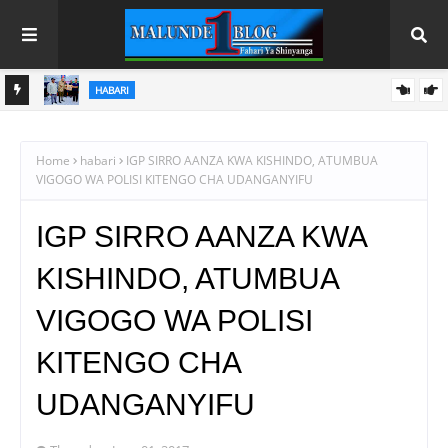
HABARI
U YA
KIONGOZI WA DINI MWENYE MIAKA 95 AZUILIWA KOREA
KUSINI; MASHTAKA YAZUA WASIWASI WA KIMATAIFA
Home
habari
IGP SIRRO AANZA KWA KISHINDO, ATUMBUA
VIGOGO WA POLISI KITENGO CHA UDANGANYIFU
IGP SIRRO AANZA KWA
KISHINDO, ATUMBUA
VIGOGO WA POLISI
KITENGO CHA
UDANGANYIFU