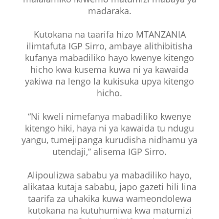
madaraka.
Kutokana na taarifa hizo MTANZANIA
ilimtafuta IGP Sirro, ambaye alithibitisha
kufanya mabadiliko hayo kwenye kitengo
hicho kwa kusema kuwa ni ya kawaida
yakiwa na lengo la kukisuka upya kitengo
hicho.
“Ni kweli nimefanya mabadiliko kwenye
kitengo hiki, haya ni ya kawaida tu ndugu
yangu, tumejipanga kurudisha nidhamu ya
utendaji,” alisema IGP Sirro.
Alipoulizwa sababu ya mabadiliko hayo,
alikataa kutaja sababu, japo gazeti hili lina
taarifa za uhakika kuwa wameondolewa
kutokana na kutuhumiwa kwa matumizi