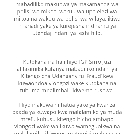
mabadiliko makubwa ya makamanda wa
polisi wa mikoa, wakuu wa upelelezi wa
mikoa na wakuu wa polisi wa wilaya, ikiwa
ni ahadi yake ya kurejesha nidhamu ya
utendaji ndani ya jeshi hilo.
Kutokana na hali hiyo IGP Sirro juzi
alilazimika kufanya mabadiliko ndani ya
Kitengo cha Udanganyifu ‘Fraud’ kwa
kuwaondoa viongozi wake kutokana na
tuhuma mbalimbali ikiwemo rushwa.
Hiyo inakuwa ni hatua yake ya kwanza
baada ya kuwapo kwa malalamiko ya muda
mrefu kuhusu kitengo hicho ambapo
viongozi wake walikuwa wamegubikwa na
malalamiko ikiwemo matumizi mabaya ya