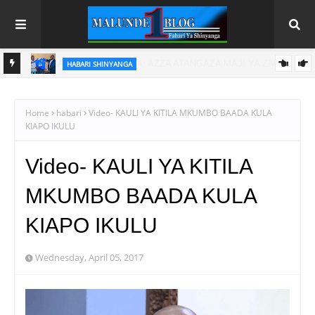
HABARI SHINYANGA
A
DC MASINDI APONGEZA HATUA ZA MLEZI WA KISHAPU
VETERAN
Home
habari
Video- KAULI YA KITILA MKUMBO BAADA KULA
KIAPO IKULU
Video- KAULI YA KITILA
MKUMBO BAADA KULA
KIAPO IKULU
Wednesday, April 05, 2017