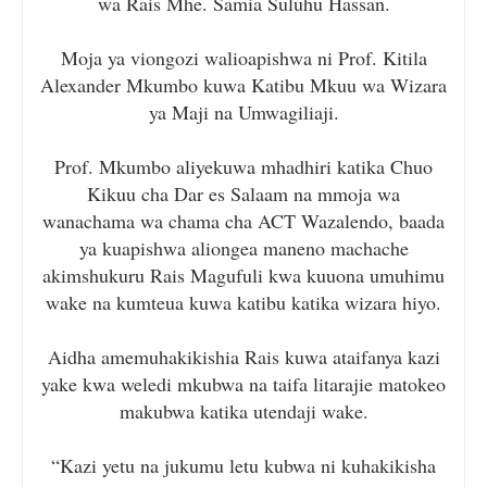
wa Rais Mhe. Samia Suluhu Hassan.
Moja ya viongozi walioapishwa ni Prof. Kitila
Alexander Mkumbo kuwa Katibu Mkuu wa Wizara
ya Maji na Umwagiliaji.
Prof. Mkumbo aliyekuwa mhadhiri katika Chuo
Kikuu cha Dar es Salaam na mmoja wa
wanachama wa chama cha ACT Wazalendo, baada
ya kuapishwa aliongea maneno machache
akimshukuru Rais Magufuli kwa kuuona umuhimu
wake na kumteua kuwa katibu katika wizara hiyo.
Aidha amemuhakikishia Rais kuwa ataifanya kazi
yake kwa weledi mkubwa na taifa litarajie matokeo
makubwa katika utendaji wake.
“Kazi yetu na jukumu letu kubwa ni kuhakikisha