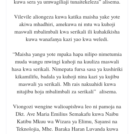
kuwa sera ya umwagiliaji tunaitekeleza” alisema.
Vilevile aliongeza kuwa katika maisha yake yote
akiwa mhadhiri, amekuwa ni mtu wa kuhoji
maswali mbalimbali kwa serikali ili kuhakikisha
kuwa wanafanya kazi yao kwa weledi.
“Maisha yangu yote mpaka hapa nilipo nimetumia
muda wangu mwingi kuhoji na kuuliza maswali
hasa kwa serikali. Nimepata fursa sasa ya kushiriki
kikamilifu, badala ya kuhoji nina kazi ya kujibu
maswali ya serikali. Mh rais nakuahidi kuwa
nitajibu hoja mbalimbali za serikali” alisema.
Viongozi wengine walioapishwa leo ni pamoja na
Dkt. Ave Maria Emilius Semakafu kuwa Naibu
Katibu Mkuu wa Wizara ya Elimu, Sayansi na
Teknolojia, Mhe. Baraka Haran Luvanda kuwa