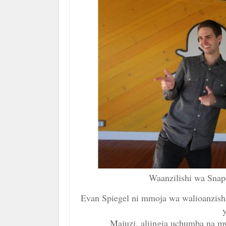
Waanzilishi wa Sna
Evan Spiegel ni mmoja wa walioanzis
y
Majuzi, aliingia uchumba na 