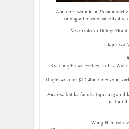
Ana umri wa miaka 26 na utajiri w
miongoni mwa waanzilishi wa S
Mwenzake ni Bobby Murphy,
Utajiri wa 
Kwa mujibu wa Forbes, Lukas Walton
Utajiri wake ni $10.4bn, ambazo ni kar
Anatoka katika familia tajiri inayomi
pia humili
Wang Han, raia wa