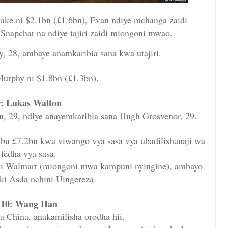
ake ni $2.1bn (£1.6bn), Evan ndiye mchanga zaidi
napchat na ndiye tajiri zaidi miongoni mwao.
 28, ambaye anamkaribia sana kwa utajiri.
Murphy ni $1.8bn (£1.3bn).
9:
Lukas Walton
, 29, ndiye anayemkaribia sana Hugh Grosvenor, 29.
ibu £7.2bn kwa viwango vya sasa vya ubadilishanaji wa
fedha vya sasa.
liki Walmart (miongoni mwa kampuni nyingine), ambayo
ki Asda nchini Uingereza.
10:
Wang Han
 China, anakamilisha orodha hii.