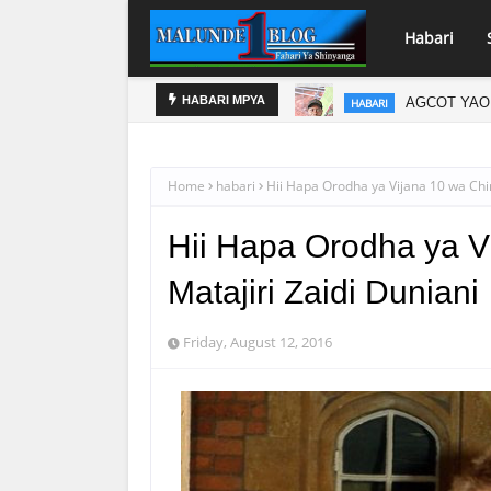
Habari
NZANIA
AGCOT YAO
HABARI
HABARI MPYA
Home
habari
Hii Hapa Orodha ya Vijana 10 wa Chin
Hii Hapa Orodha ya V
Matajiri Zaidi Duniani
Friday, August 12, 2016