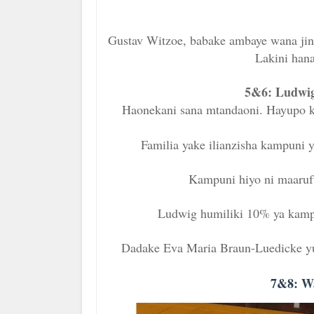
Gustav Witzoe, babake ambaye wana jin
Lakini hana
5&6:
Ludwig
Haonekani sana mtandaoni. Hayupo k
Familia yake ilianzisha kampuni
Kampuni hiyo ni maaruf
Ludwig humiliki 10% ya kamp
Dadake Eva Maria Braun-Luedicke yuk
7&8: Wa