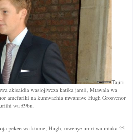
Tajiri
wa akisaidia wasiojiweza katika jamii, Mtawala wa
enor amefariki na kumwachia mwanawe Hugh Grosvenor
urithi wa £9bn.
oja pekee wa kiume, Hugh, mwenye umri wa miaka 25.