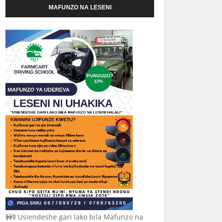
MAFUNZO NA LESENI
🚧🚦 Usiendeshe gari lako bila Mafunzo na