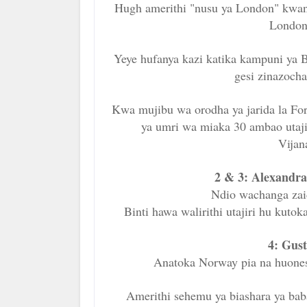
Hugh amerithi "nusu ya London" kwani
London 
Yeye hufanya kazi katika kampuni ya B
gesi zinazocha
Kwa mujibu wa orodha ya jarida la For
ya umri wa miaka 30 ambao utajir
Vijan
2 & 3:
Alexandra
Ndio wachanga zai
Binti hawa walirithi utajiri hu kut
4:
Gust
Anatoka Norway pia na huones
Amerithi sehemu ya biashara ya baba