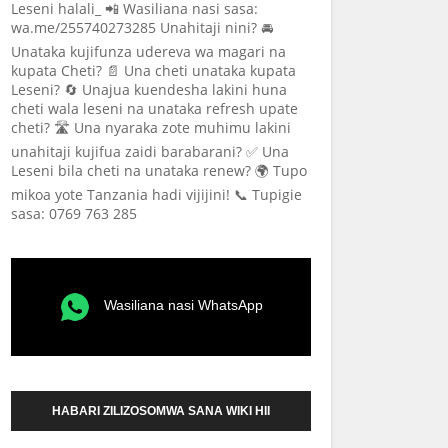
Leseni halali_ 📲 Wasiliana nasi sasa:
wa.me/255740273285 Unahitaji nini? 🚘
Unataka kujifunza udereva wa magari na
kupata Cheti? 📄 Una cheti unataka kupata
Leseni? 🔄 Unajua kuendesha lakini huna
cheti wala leseni na unataka refresh upate
cheti? 🛣️ Una nyaraka zote muhimu lakini
unahitaji kujifua zaidi barabarani? ✅ Una
Leseni bila cheti na unataka renew? 🌍 Tupo
mikoa yote Tanzania hadi vijijini! 📞 Tupigie
sasa: 0769 763 285
Wasiliana nasi WhatsApp
HABARI ZILIZOSOMWA SANA WIKI HII