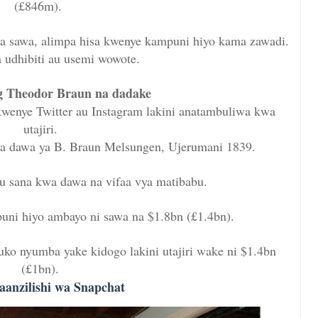
(£846m).
a sawa, alimpa hisa kwenye kampuni hiyo kama zawadi.
 udhibiti au usemi wowote.
 Theodor Braun
na dadake
wenye Twitter au Instagram lakini anatambuliwa kwa
utajiri.
 ya dawa ya B. Braun Melsungen, Ujerumani 1839.
u sana kwa dawa na vifaa vya matibabu.
uni hiyo ambayo ni sawa na $1.8bn (£1.4bn).
o nyumba yake kidogo lakini utajiri wake ni $1.4bn
(£1bn).
anzilishi wa Snapchat