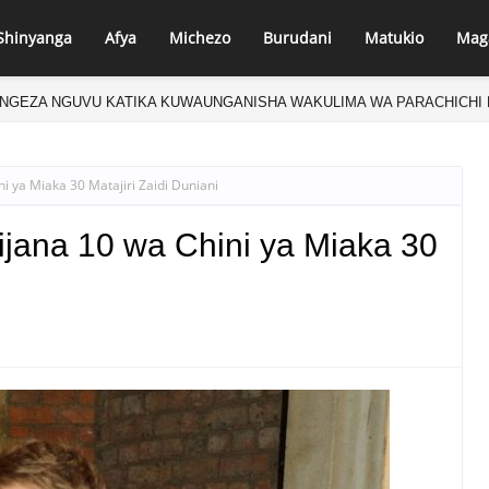
Shinyanga
Afya
Michezo
Burudani
Matukio
Mag
NGEZA NGUVU KATIKA KUWAUNGANISHA WAKULIMA WA PARACHICHI 
i ya Miaka 30 Matajiri Zaidi Duniani
ijana 10 wa Chini ya Miaka 30