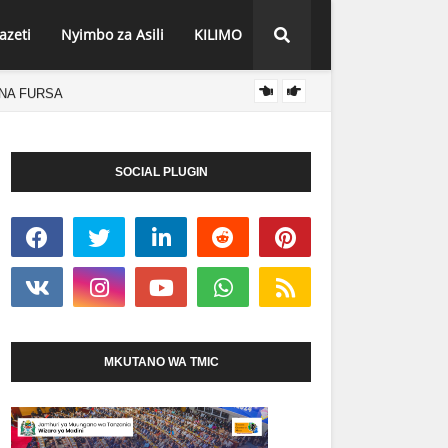
azeti
Nyimbo za Asili
KILIMO
NA FURSA
PIND
`HABARI
SOCIAL PLUGIN
MKUTANO WA TMIC