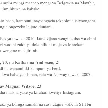
 ardhi nyingi maeneo mengi ya Belgravia na Mayfair,
ilimilikiwa na babake.
io-bean, kampuni inayoangazia teknolojia isiyoongeza
ngia ongezeko la joto duniani.
bes ya mwaka 2016, kuna vijana wengine tisa wa chini
i wao ni zaidi ya dola bilioni moja za Marekani.
a wengine matajiri ni:
, 20, na
Katharina Andresen
, 21
di na wanamiliki kampuni ya Ferd.
oka kwa baba yao Johan, raia wa Norway mwaka 2007.
av Magnar Witzoe, 23
ha maisha yake ya kifahari kwenye Instagram.
ke ya kufuga samaki na sasa utajiri wake ni $1.1bn