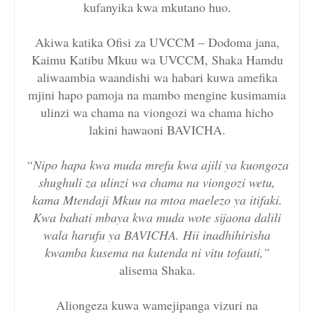
kufanyika kwa mkutano huo.
Akiwa katika Ofisi za UVCCM – Dodoma jana,
Kaimu Katibu Mkuu wa UVCCM, Shaka Hamdu
aliwaambia waandishi wa habari kuwa amefika
mjini hapo pamoja na mambo mengine kusimamia
ulinzi wa chama na viongozi wa chama hicho
lakini hawaoni BAVICHA.
“Nipo hapa kwa muda mrefu kwa ajili ya kuongoza
shughuli za ulinzi wa chama na viongozi wetu,
kama Mtendaji Mkuu na mtoa maelezo ya itifaki.
Kwa bahati mbaya kwa muda wote sijaona dalili
wala harufu ya BAVICHA. Hii inadhihirisha
kwamba kusema na kutenda ni vitu tofauti,”
alisema Shaka.
Aliongeza kuwa wamejipanga vizuri na