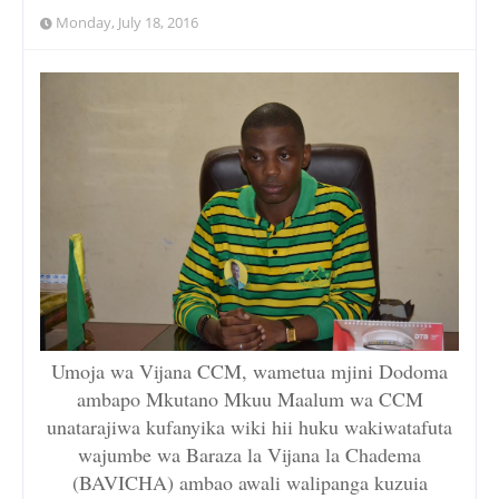
Monday, July 18, 2016
Umoja wa Vijana CCM, wametua mjini Dodoma
ambapo Mkutano Mkuu Maalum wa CCM
unatarajiwa kufanyika wiki hii huku wakiwatafuta
wajumbe wa Baraza la Vijana la Chadema
(BAVICHA) ambao awali walipanga kuzuia