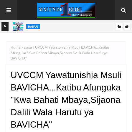
HABARI
U
SAMIA AANIKA REKODI MPYA KILIMO; UZALISHAJI WA NAFAKA
WAFIKIA TANI MILIONI 13.9
Home
siasa
UVCCM Yawatunishia Msuli BAVICHA...Katibu
Afunguka "Kwa Bahati Mbaya,Sijaona Dalili Wala Harufu ya
BAVICHA"
UVCCM Yawatunishia Msuli
BAVICHA...Katibu Afunguka
"Kwa Bahati Mbaya,Sijaona
Dalili Wala Harufu ya
BAVICHA"