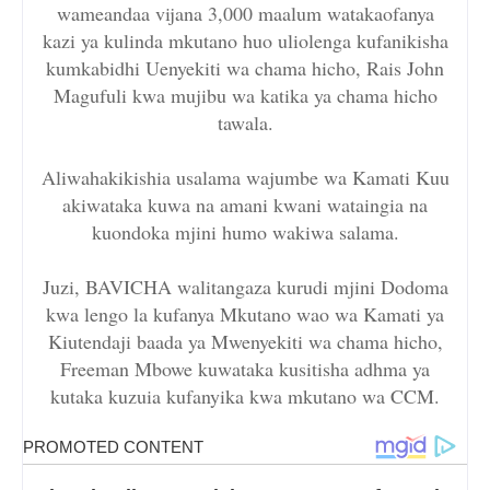
wameandaa vijana 3,000 maalum watakaofanya
kazi ya kulinda mkutano huo uliolenga kufanikisha
kumkabidhi Uenyekiti wa chama hicho, Rais John
Magufuli kwa mujibu wa katika ya chama hicho
tawala.
Aliwahakikishia usalama wajumbe wa Kamati Kuu
akiwataka kuwa na amani kwani wataingia na
kuondoka mjini humo wakiwa salama.
Juzi, BAVICHA walitangaza kurudi mjini Dodoma
kwa lengo la kufanya Mkutano wao wa Kamati ya
Kiutendaji baada ya Mwenyekiti wa chama hicho,
Freeman Mbowe kuwataka kusitisha adhma ya
kutaka kuzuia kufanyika kwa mkutano wa CCM.