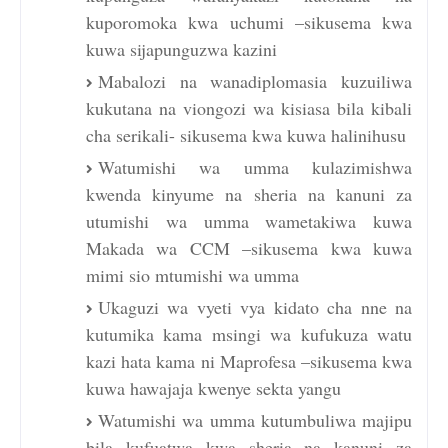
kuporomoka kwa uchumi –sikusema kwa
kuwa sijapunguzwa kazini
Mabalozi na wanadiplomasia kuzuiliwa
kukutana na viongozi wa kisiasa bila kibali
cha serikali- sikusema kwa kuwa halinihusu
Watumishi wa umma kulazimishwa
kwenda kinyume na sheria na kanuni za
utumishi wa umma wametakiwa kuwa
Makada wa CCM –sikusema kwa kuwa
mimi sio mtumishi wa umma
Ukaguzi wa vyeti vya kidato cha nne na
kutumika kama msingi wa kufukuza watu
kazi hata kama ni Maprofesa –sikusema kwa
kuwa hawajaja kwenye sekta yangu
Watumishi wa umma kutumbuliwa majipu
bila kufuatwa kwa sheria na kanuni za