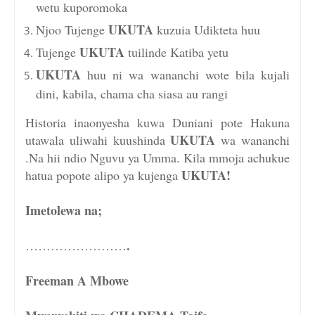
wetu kuporomoka
UKUTA
Njoo Tujenge
kuzuia Udikteta huu
UKUTA
Tujenge
tuilinde Katiba yetu
UKUTA
huu ni wa wananchi wote bila kujali
dini, kabila, chama cha siasa au rangi
Historia inaonyesha kuwa Duniani pote Hakuna
UKUTA
utawala uliwahi kuushinda
wa wananchi
.Na hii ndio Nguvu ya Umma. Kila mmoja achukue
UKUTA!
hatua popote alipo ya kujenga
Imetolewa na;
.
……………………
Freeman A Mbowe