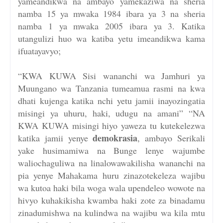
yameandikwa na ambayo yamekaziwa na sheria
namba 15 ya mwaka 1984 ibara ya 3 na sheria
namba 1 ya mwaka 2005 ibara ya 3. Katika
utangulizi huo wa katiba yetu imeandikwa kama
ifuatayavyo;
“KWA KUWA Sisi wananchi wa Jamhuri ya
Muungano wa Tanzania tumeamua rasmi na kwa
dhati kujenga katika nchi yetu jamii inayozingatia
misingi ya uhuru, haki, udugu na amani” “NA
KWA KUWA misingi hiyo yaweza tu kutekelezwa
demokrasia
katika jamii yenye
, ambayo Serikali
yake husimamiwa na Bunge lenye wajumbe
waliochaguliwa na linalowawakilisha wananchi na
pia yenye Mahakama huru zinazotekeleza wajibu
wa kutoa haki bila woga wala upendeleo wowote na
hivyo kuhakikisha kwamba haki zote za binadamu
zinadumishwa na kulindwa na wajibu wa kila mtu