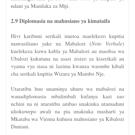
ndani ya Mamlaka za Miji.
2.9 Diplomasia na mahusiano ya kimataifa
Hivi karibuni serikali imetoa maelekezo kupitia
mawasiliano yake na Mabalozi (
Note
Verbale
)
kuelekeza kuwa kabla ya Mabalozi au maofisa wa
Ubalozi kukutana na asasi zisizo za kiserikali au
vyama vya siasa ni lazima kwanza waombe kibali
cha serikali kupitia Wizara ya Mambo Nje.
Utaratibu huu unaminya uhuru wa mabalozi na
wanadiplomasia mbalimbali kufanya kazi zao
nchini na ni utaratibu ambao unakiuka utamaduni
uliokuwepo awali na pia unakiuka masharti ya
Mkataba wa Vienna kuhusu mahusiano ya Kibalozi
Duniani.