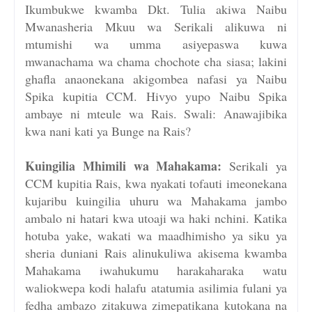
Ikumbukwe kwamba Dkt. Tulia akiwa Naibu
Mwanasheria Mkuu wa Serikali alikuwa ni
mtumishi wa umma asiyepaswa kuwa
mwanachama wa chama chochote cha siasa; lakini
ghafla anaonekana akigombea nafasi ya Naibu
Spika kupitia CCM. Hivyo yupo Naibu Spika
ambaye ni mteule wa Rais. Swali: Anawajibika
kwa nani kati ya Bunge na Rais?
Kuingilia Mhimili wa Mahakama:
Serikali ya
CCM kupitia Rais, kwa nyakati tofauti imeonekana
kujaribu kuingilia uhuru wa Mahakama jambo
ambalo ni hatari kwa utoaji wa haki nchini. Katika
hotuba yake, wakati wa maadhimisho ya siku ya
sheria duniani Rais alinukuliwa akisema kwamba
Mahakama iwahukumu harakaharaka watu
waliokwepa kodi halafu atatumia asilimia fulani ya
fedha ambazo zitakuwa zimepatikana kutokana na