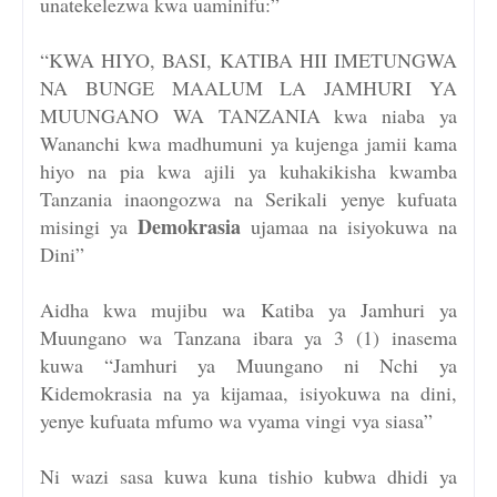
unatekelezwa kwa uaminifu:”
“KWA HIYO, BASI, KATIBA HII IMETUNGWA
NA BUNGE MAALUM LA JAMHURI YA
MUUNGANO WA TANZANIA kwa niaba ya
Wananchi kwa madhumuni ya kujenga jamii kama
hiyo na pia kwa ajili ya kuhakikisha kwamba
Tanzania inaongozwa na Serikali yenye kufuata
Demokrasia
misingi ya
ujamaa na isiyokuwa na
Dini”
Aidha kwa mujibu wa Katiba ya Jamhuri ya
Muungano wa Tanzana ibara ya 3 (1) inasema
kuwa “Jamhuri ya Muungano ni Nchi ya
Kidemokrasia na ya kijamaa, isiyokuwa na dini,
yenye kufuata mfumo wa vyama vingi vya siasa”
Ni wazi sasa kuwa kuna tishio kubwa dhidi ya