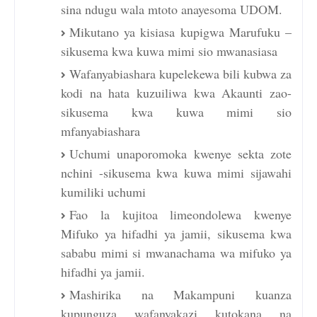
sina ndugu wala mtoto anayesoma UDOM.
Mikutano ya kisiasa kupigwa Marufuku –
sikusema kwa kuwa mimi sio mwanasiasa
Wafanyabiashara kupelekewa bili kubwa za
kodi na hata kuzuiliwa kwa Akaunti zao-
sikusema kwa kuwa mimi sio
mfanyabiashara
Uchumi unaporomoka kwenye sekta zote
nchini -sikusema kwa kuwa mimi sijawahi
kumiliki uchumi
Fao la kujitoa limeondolewa kwenye
Mifuko ya hifadhi ya jamii, sikusema kwa
sababu mimi si mwanachama wa mifuko ya
hifadhi ya jamii.
Mashirika na Makampuni kuanza
kupunguza wafanyakazi kutokana na