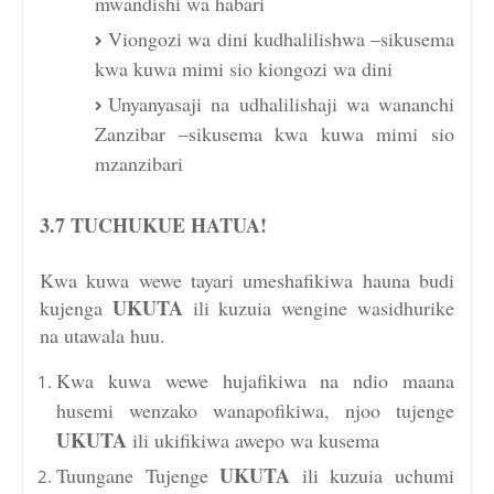
mwandishi wa habari
Viongozi wa dini kudhalilishwa –sikusema
kwa kuwa mimi sio kiongozi wa dini
Unyanyasaji na udhalilishaji wa wananchi
Zanzibar –sikusema kwa kuwa mimi sio
mzanzibari
3.7 TUCHUKUE HATUA!
Kwa kuwa wewe tayari umeshafikiwa hauna budi
UKUTA
kujenga
ili kuzuia wengine wasidhurike
na utawala huu.
Kwa kuwa wewe hujafikiwa na ndio maana
husemi wenzako wanapofikiwa, njoo tujenge
UKUTA
ili ukifikiwa awepo wa kusema
UKUTA
Tuungane Tujenge
ili kuzuia uchumi