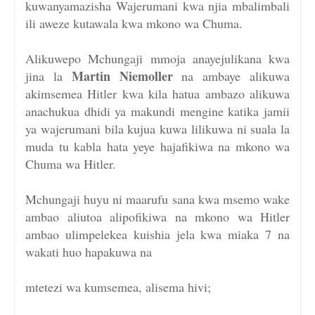
kuwanyamazisha Wajerumani kwa njia mbalimbali
ili aweze kutawala kwa mkono wa Chuma.
Alikuwepo Mchungaji mmoja anayejulikana kwa
Martin Niemoller
jina la
na ambaye alikuwa
akimsemea Hitler kwa kila hatua ambazo alikuwa
anachukua dhidi ya makundi mengine katika jamii
ya wajerumani bila kujua kuwa lilikuwa ni suala la
muda tu kabla hata yeye hajafikiwa na mkono wa
Chuma wa Hitler.
Mchungaji huyu ni maarufu sana kwa msemo wake
ambao aliutoa alipofikiwa na mkono wa Hitler
ambao ulimpelekea kuishia jela kwa miaka 7 na
wakati huo hapakuwa na
mtetezi wa kumsemea, alisema hivi;