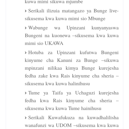
kuwa mimi sikuwa mjumbe
Serikali ilizuia matangazo ya Bunge live-
sikusema kwa kuwa mimi sio Mbunge
Wabunge wa Upinzani kunyanyaswa
Bungeni na kuonewa –sikusema kwa kuwa
mimi sio UKAWA
Hotuba za Upinzani kufutwa Bungeni
kinyume cha Kanuni za Bunge –sikuwa
mpinzani nilikaa kimya Bunge kurejesha
fedha zake kwa Rais kinyume cha sheria –
sikusema kwa kuwa halinihusu
Tume ya Taifa ya Uchaguzi kurejesha
fedha kwa Rais kinyume cha sheria –
sikusema kwa kuwa Tume hainihusu
Serikali Kuwafukuza na kuwadhalilisha
wanafunzi wa UDOM –sikusema kwa kuwa