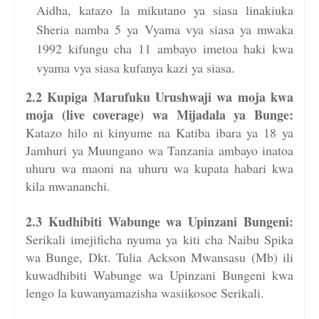
Aidha, katazo la mikutano ya siasa linakiuka
Sheria namba 5 ya Vyama vya siasa ya mwaka
1992 kifungu cha 11 ambayo imetoa haki kwa
vyama vya siasa kufanya kazi ya siasa.
2.2 Kupiga Marufuku Urushwaji wa moja kwa
moja (live coverage) wa Mijadala ya Bunge:
Katazo hilo ni kinyume na Katiba ibara ya 18 ya
Jamhuri ya Muungano wa Tanzania ambayo inatoa
uhuru wa maoni na uhuru wa kupata habari kwa
kila mwananchi.
2.3 Kudhibiti Wabunge wa Upinzani Bungeni:
Serikali imejificha nyuma ya kiti cha Naibu Spika
wa Bunge, Dkt. Tulia Ackson Mwansasu (Mb) ili
kuwadhibiti Wabunge wa Upinzani Bungeni kwa
lengo la kuwanyamazisha wasiikosoe Serikali.