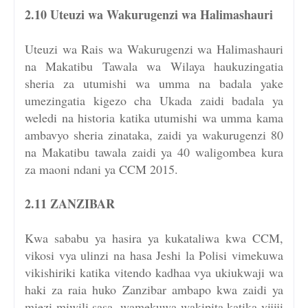
2.10 Uteuzi wa Wakurugenzi wa Halimashauri
Uteuzi wa Rais wa Wakurugenzi wa Halimashauri
na Makatibu Tawala wa Wilaya haukuzingatia
sheria za utumishi wa umma na badala yake
umezingatia kigezo cha Ukada zaidi badala ya
weledi na historia katika utumishi wa umma kama
ambavyo sheria zinataka, zaidi ya wakurugenzi 80
na Makatibu tawala zaidi ya 40 waligombea kura
za maoni ndani ya CCM 2015.
2.11 ZANZIBAR
Kwa sababu ya hasira ya kukataliwa kwa CCM,
vikosi vya ulinzi na hasa Jeshi la Polisi vimekuwa
vikishiriki katika vitendo kadhaa vya ukiukwaji wa
haki za raia huko Zanzibar ambapo kwa zaidi ya
miezi miwili sasa, wamekuwa wakipita katika vijiji