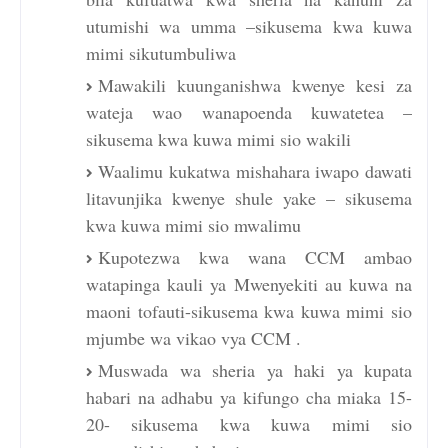
utumishi wa umma –sikusema kwa kuwa
mimi sikutumbuliwa
Mawakili kuunganishwa kwenye kesi za
wateja wao wanapoenda kuwatetea –
sikusema kwa kuwa mimi sio wakili
Waalimu kukatwa mishahara iwapo dawati
litavunjika kwenye shule yake – sikusema
kwa kuwa mimi sio mwalimu
Kupotezwa kwa wana CCM ambao
watapinga kauli ya Mwenyekiti au kuwa na
maoni tofauti-sikusema kwa kuwa mimi sio
mjumbe wa vikao vya CCM .
Muswada wa sheria ya haki ya kupata
habari na adhabu ya kifungo cha miaka 15-
20- sikusema kwa kuwa mimi sio