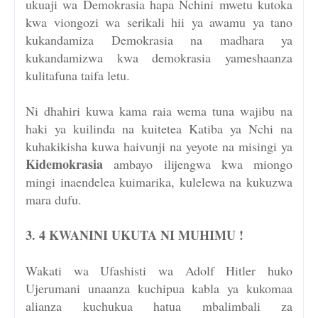
ukuaji wa Demokrasia hapa Nchini mwetu kutoka
kwa viongozi wa serikali hii ya awamu ya tano
kukandamiza Demokrasia na madhara ya
kukandamizwa kwa demokrasia yameshaanza
kulitafuna taifa letu.
Ni dhahiri kuwa kama raia wema tuna wajibu na
haki ya kuilinda na kuitetea Katiba ya Nchi na
kuhakikisha kuwa haivunji na yeyote na misingi ya
Kidemokrasia
ambayo ilijengwa kwa miongo
mingi inaendelea kuimarika, kulelewa na kukuzwa
mara dufu.
3. 4 KWANINI UKUTA NI MUHIMU !
Wakati wa Ufashisti wa Adolf Hitler huko
Ujerumani unaanza kuchipua kabla ya kukomaa
alianza kuchukua hatua mbalimbali za