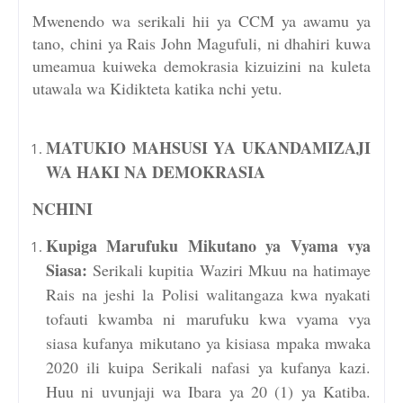
Mwenendo wa serikali hii ya CCM ya awamu ya
tano, chini ya Rais John Magufuli, ni dhahiri kuwa
umeamua kuiweka demokrasia kizuizini na kuleta
utawala wa Kidikteta katika nchi yetu.
MATUKIO MAHSUSI YA UKANDAMIZAJI
WA HAKI NA DEMOKRASIA
NCHINI
Kupiga Marufuku Mikutano ya Vyama vya
Siasa:
Serikali kupitia Waziri Mkuu na hatimaye
Rais na jeshi la Polisi walitangaza kwa nyakati
tofauti kwamba ni marufuku kwa vyama vya
siasa kufanya mikutano ya kisiasa mpaka mwaka
2020 ili kuipa Serikali nafasi ya kufanya kazi.
Huu ni uvunjaji wa Ibara ya 20 (1) ya Katiba.