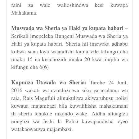
faini za wale walioshindwa kesi kuwapa
Mahakama.
Muswada wa Sheria ya Haki ya kupata habari
–
Serikali imepeleka Bungeni Muswada wa Sheria ya
Haki ya kupata habari. Sheria hii imeweka adhabu
kubwa sana kwa waandishi kama vile kifungo cha
miaka 15 na kisichozidi miaka 20 kwa mujibu wa
kifungu cha 6(6)
Kupuuza Utawala wa Sheria:
Tarehe 24 Juni,
2016 wakati wa uzinduzi wa siku ya usalama wa
raia, Rais Magufuli alinukuliwa akiwaruhusu polisi
kuwaua majambazi bila kuwafikisha mahakamani
ili sheria ichukue mkondo wake. Aidha aliuagiza
uongozi wa Jeshi la Polisi kuwapandisha vyeo
watakaowauwa majambazi.