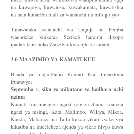
na kuwapiga, kuwatesa, kuwakamata, kuwatishia
na hata kuharibu mali za wananchi na mifugo yao
Tunawataka wananchi wa Unguja na Pemba
waendelee kuikataa Serikali haramu iliyopo
madarakani huko Zanzibar kwa njia za amani .
3.0 MAAZIMIO YA KAMATI KUU
Baada ya majadiliano Kamati Kuu imeazimia
ifuatavyo;
Septemba 1, siku ya mikutano ya hadhara nchi
nzima
Kamati kuu imeagiza ngazi zote za chama kuanzia
ngazi ya msingi, Kata, Majimbo, Wilaya, Mikoa,
Kanda, Mabaraza na Taifa kukaa vikao vyake vya
kikatiba na imeelekeza ajenda ya vikao hivyo kuwa
ni kujadili hali ya siasa, hali ya uchumi na