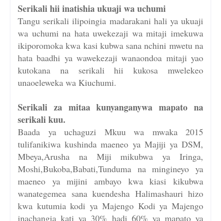
Serikali hii inatishia ukuaji wa uchumi
Tangu serikali ilipoingia madarakani hali ya ukuaji
wa uchumi na hata uwekezaji wa mitaji imekuwa
ikiporomoka kwa kasi kubwa sana nchini mwetu na
hata baadhi ya wawekezaji wanaondoa mitaji yao
kutokana na serikali hii kukosa mwelekeo
unaoeleweka wa Kiuchumi.
Serikali za mitaa kunyanganywa mapato na
serikali kuu.
Baada ya uchaguzi Mkuu wa mwaka 2015
tulifanikiwa kushinda maeneo ya Majiji ya DSM,
Mbeya,Arusha na Miji mikubwa ya Iringa,
Moshi,Bukoba,Babati,Tunduma na mingineyo ya
maeneo ya mijini ambayo kwa kiasi kikubwa
wanategemea sana kuendesha Halimashauri hizo
kwa kutumia kodi ya Majengo Kodi ya Majengo
inachangia kati ya 30% hadi 60% ya mapato ya