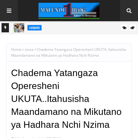
HABARI
 ZA
TBS YAENDELEZA ELIMU YA VIWANGO NANENANE,
YAWAFUNGULIA WAZALISHAJI MASOKO
Home
siasa
Chadema Yatangaza Operesheni UKUTA..Itahusisha
Maandamano na Mikutano ya Hadhara Nchi Nzima
Chadema Yatangaza
Operesheni
UKUTA..Itahusisha
Maandamano na Mikutano
ya Hadhara Nchi Nzima