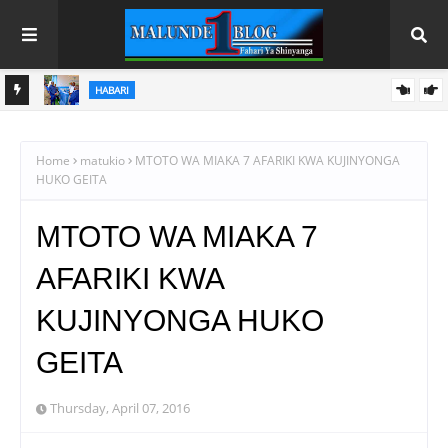
HABARI
MABORESHO MAKUBWA YA SERIKALI YAIPA NGUVU
ANI YA
KAULIMBIU YA PSSSF YA ‘TUNALIPA JANA’
Home
matukio
MTOTO WA MIAKA 7 AFARIKI KWA KUJINYONGA
HUKO GEITA
MTOTO WA MIAKA 7
AFARIKI KWA
KUJINYONGA HUKO
GEITA
Thursday, April 07, 2016