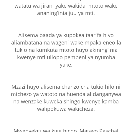
watatu wa jirani yake wakidai mtoto wake
ananing’inia juu ya mti.
Alisema baada ya kupokea taarifa hiyo
aliambatana na wageni wake mpaka eneo la
tukio na kumkuta mtoto huyo akining’inia
kwenye mti uliopo pembeni ya nyumba
yake.
Mzazi huyo alisema chanzo cha tukio hilo ni
michezo ya watoto na huenda alidanganywa
na wenzake kuweka shingo kwenye kamba
walipokuwa wakicheza.
Mwenyekiti wa kijiji hicho, Matayo Paschal