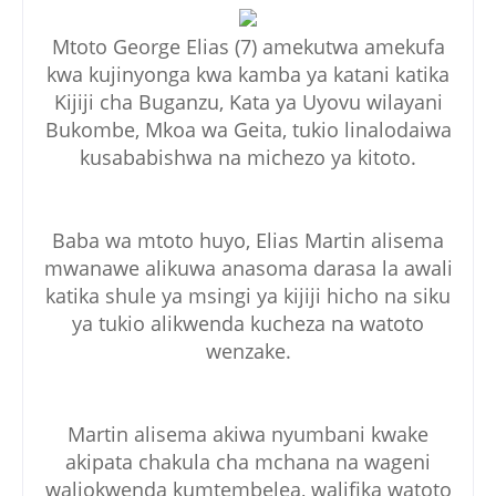
Mtoto George Elias (7) amekutwa amekufa
kwa kujinyonga kwa kamba ya katani katika
Kijiji cha Buganzu, Kata ya Uyovu wilayani
Bukombe, Mkoa wa Geita, tukio linalodaiwa
kusababishwa na michezo ya kitoto.
Baba wa mtoto huyo, Elias Martin alisema
mwanawe alikuwa anasoma darasa la awali
katika shule ya msingi ya kijiji hicho na siku
ya tukio alikwenda kucheza na watoto
wenzake.
Martin alisema akiwa nyumbani kwake
akipata chakula cha mchana na wageni
waliokwenda kumtembelea, walifika watoto