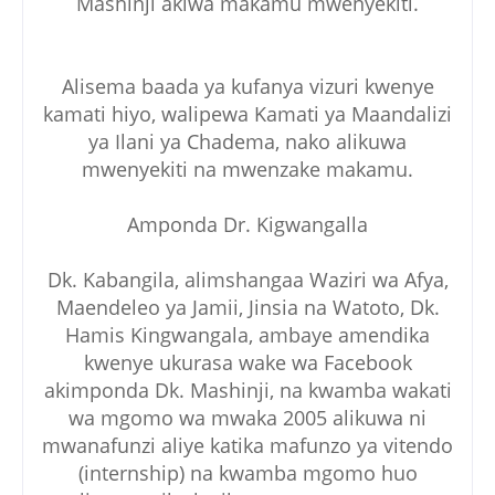
Mashinji akiwa makamu mwenyekiti.
Alisema baada ya kufanya vizuri kwenye
kamati hiyo, walipewa Kamati ya Maandalizi
ya Ilani ya Chadema, nako alikuwa
mwenyekiti na mwenzake makamu.
Amponda Dr. Kigwangalla
Dk. Kabangila, alimshangaa Waziri wa Afya,
Maendeleo ya Jamii, Jinsia na Watoto, Dk.
Hamis Kingwangala, ambaye amendika
kwenye ukurasa wake wa Facebook
akimponda Dk. Mashinji, na kwamba wakati
wa mgomo wa mwaka 2005 alikuwa ni
mwanafunzi aliye katika mafunzo ya vitendo
(internship) na kwamba mgomo huo