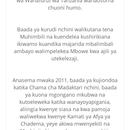
wa Wanafunzi wa Tanzania wanaosoma
chuoni humo.
Baada ya kurudi nchini walikutana tena
Muhimbili na kuendelea kushirikiana
ikiwamo kuandika majarida mbalimbali
ambayo walimpelekea Mbowe kwa ajili ya
utekelezaji.
Anasema mwaka 2011, baada ya kujiondoa
katika Chama cha Madaktari nchini, baada
ya kuona mgongano mkubwa na
kutoeleweka katika wanayoyapigania,
aliingia kwenye siasa na kwa pamoja
waliwekwa kwenye Kamati ya Afya ya
Chadema, yeye akiwa mwenyekiti na