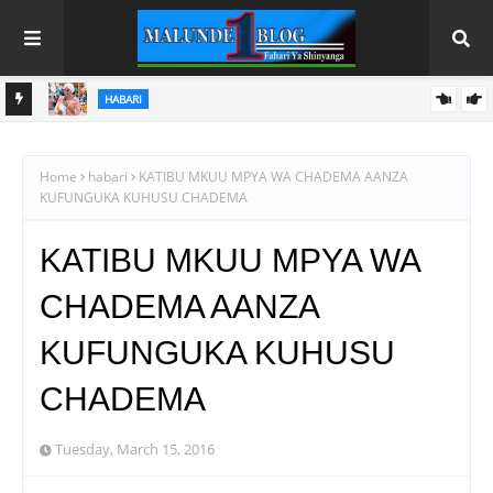
HABARI SHINYANGA
A
DC MASINDI APONGEZA HATUA ZA MLEZI WA KISHAPU
VETERAN
Home
habari
KATIBU MKUU MPYA WA CHADEMA AANZA
KUFUNGUKA KUHUSU CHADEMA
KATIBU MKUU MPYA WA
CHADEMA AANZA
KUFUNGUKA KUHUSU
CHADEMA
Tuesday, March 15, 2016