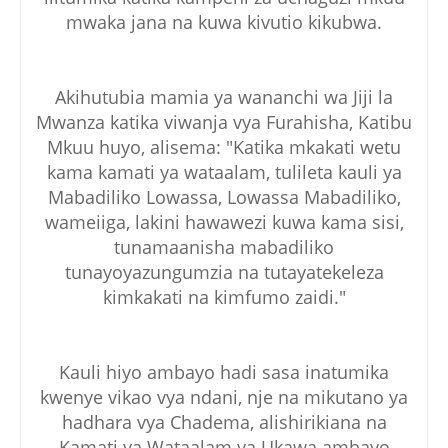
mwaka jana na kuwa kivutio kikubwa.
Akihutubia mamia ya wananchi wa Jiji la
Mwanza katika viwanja vya Furahisha, Katibu
Mkuu huyo, alisema: "Katika mkakati wetu
kama kamati ya wataalam, tulileta kauli ya
Mabadiliko Lowassa, Lowassa Mabadiliko,
wameiiga, lakini hawawezi kuwa kama sisi,
tunamaanisha mabadiliko
tunayoyazungumzia na tutayatekeleza
kimkakati na kimfumo zaidi."
Kauli hiyo ambayo hadi sasa inatumika
kwenye vikao vya ndani, nje na mikutano ya
hadhara vya Chadema, alishirikiana na
Kamati ya Wataalam ya Ukawa ambayo