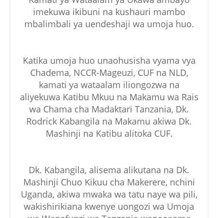
imekuwa ikibuni na kushauri mambo
mbalimbali ya uendeshaji wa umoja huo.
Katika umoja huo unaohusisha vyama vya
Chadema, NCCR-Mageuzi, CUF na NLD,
kamati ya wataalam iliongozwa na
aliyekuwa Katibu Mkuu na Makamu wa Rais
wa Chama cha Madaktari Tanzania, Dk.
Rodrick Kabangila na Makamu akiwa Dk.
Mashinji na Katibu alitoka CUF.
Dk. Kabangila, alisema alikutana na Dk.
Mashinji Chuo Kikuu cha Makerere, nchini
Uganda, akiwa mwaka wa tatu naye wa pili,
wakishirikiana kwenye uongozi wa Umoja