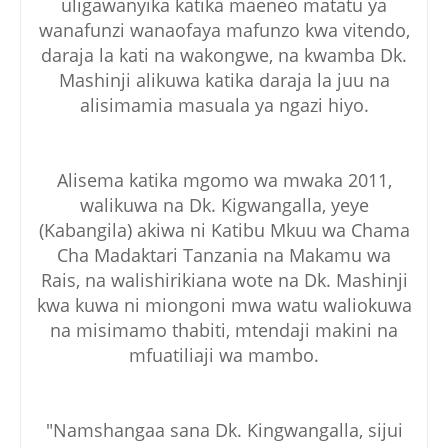
uligawanyika katika maeneo matatu ya
wanafunzi wanaofaya mafunzo kwa vitendo,
daraja la kati na wakongwe, na kwamba Dk.
Mashinji alikuwa katika daraja la juu na
alisimamia masuala ya ngazi hiyo.
Alisema katika mgomo wa mwaka 2011,
walikuwa na Dk. Kigwangalla, yeye
(Kabangila) akiwa ni Katibu Mkuu wa Chama
Cha Madaktari Tanzania na Makamu wa
Rais, na walishirikiana wote na Dk. Mashinji
kwa kuwa ni miongoni mwa watu waliokuwa
na misimamo thabiti, mtendaji makini na
mfuatiliaji wa mambo.
"Namshangaa sana Dk. Kingwangalla, sijui