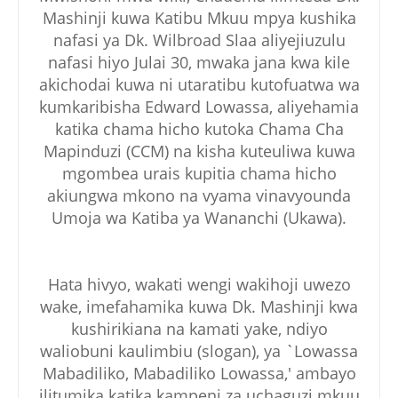
Mashinji kuwa Katibu Mkuu mpya kushika
nafasi ya Dk. Wilbroad Slaa aliyejiuzulu
nafasi hiyo Julai 30, mwaka jana kwa kile
akichodai kuwa ni utaratibu kutofuatwa wa
kumkaribisha Edward Lowassa, aliyehamia
katika chama hicho kutoka Chama Cha
Mapinduzi (CCM) na kisha kuteuliwa kuwa
mgombea urais kupitia chama hicho
akiungwa mkono na vyama vinavyounda
Umoja wa Katiba ya Wananchi (Ukawa).
Hata hivyo, wakati wengi wakihoji uwezo
wake, imefahamika kuwa Dk. Mashinji kwa
kushirikiana na kamati yake, ndiyo
waliobuni kaulimbiu (slogan), ya `Lowassa
Mabadiliko, Mabadiliko Lowassa,' ambayo
ilitumika katika kampeni za uchaguzi mkuu