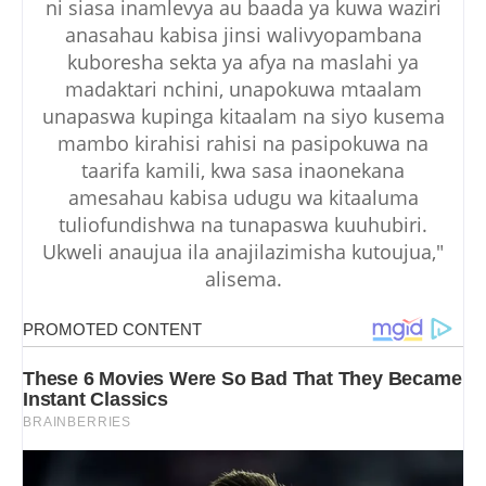
ni siasa inamlevya au baada ya kuwa waziri
anasahau kabisa jinsi walivyopambana
kuboresha sekta ya afya na maslahi ya
madaktari nchini, unapokuwa mtaalam
unapaswa kupinga kitaalam na siyo kusema
mambo kirahisi rahisi na pasipokuwa na
taarifa kamili, kwa sasa inaonekana
amesahau kabisa udugu wa kitaaluma
tuliofundishwa na tunapaswa kuuhubiri.
Ukweli anaujua ila anajilazimisha kutoujua,"
alisema.