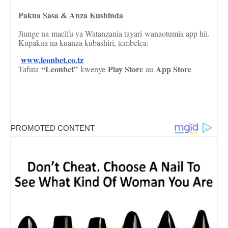
Pakua Sasa & Anza Kushinda
Jiunge na maelfu ya Watanzania tayari wanaotumia app hii.
Kupakua na kuanza kubashiri, tembelea:
www.leonbet.co.tz
“Leonbet”
Play Store
App Store
Tafuta
kwenye
au