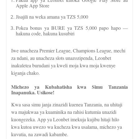
Apple App Store
Jisajili na weka amana ya TZS 5,000
Pokea bonus ya BURE ya TZS 5,000 papo hapo —
hakuna code, hakuna kusubiri
Iwe unacheza Premier League, Champions League, mechi
za ndani, au unacheza slots unazozipenda, Leonbet
inakuletea burudani ya kweli moja kwa moja kwenye
kiganja chako.
Michezo ya Kubahatisha kwa Simu Tanzania
Inapanuka
. Usikose!
Kwa sasa simu janja zinazidi kuenea Tanzania, na uhitaji
wa majukwaa ya kuaminika na rahisi kutumia unazidi
kuongezeka. App ya Leonbet imekuja kujibu hitaji hilo
kwa kutoa uwezo wa kucheza kwa usalama, michezo ya
kuvutia, na zawadi kabambe.