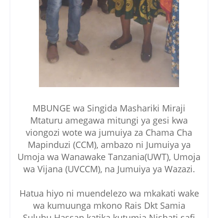
MBUNGE wa Singida Mashariki Miraji
Mtaturu amegawa mitungi ya gesi kwa
viongozi wote wa jumuiya za Chama Cha
Mapinduzi (CCM), ambazo ni Jumuiya ya
Umoja wa Wanawake Tanzania(UWT), Umoja
wa Vijana (UVCCM), na Jumuiya ya Wazazi.
Hatua hiyo ni muendelezo wa mkakati wake
wa kumuunga mkono Rais Dkt Samia
Suluhu Hassan katika kutumia Nishati safi