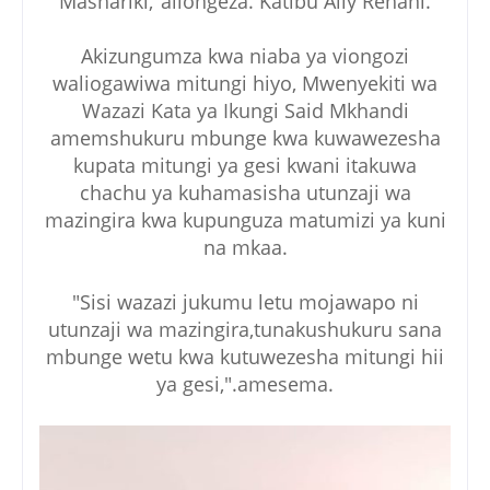
Mashariki,"aliongeza. Katibu Ally Rehani.
Akizungumza kwa niaba ya viongozi
waliogawiwa mitungi hiyo, Mwenyekiti wa
Wazazi Kata ya Ikungi Said Mkhandi
amemshukuru mbunge kwa kuwawezesha
kupata mitungi ya gesi kwani itakuwa
chachu ya kuhamasisha utunzaji wa
mazingira kwa kupunguza matumizi ya kuni
na mkaa.
"Sisi wazazi jukumu letu mojawapo ni
utunzaji wa mazingira,tunakushukuru sana
mbunge wetu kwa kutuwezesha mitungi hii
ya gesi,".amesema.