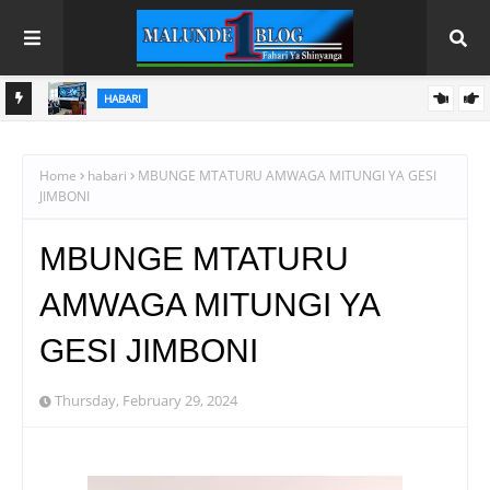
HABARI
MSAJILI WA HAZINA ATETA NA RAIS WA BENKI YA BIASHARA
NA MAENDELEO
Home
habari
MBUNGE MTATURU AMWAGA MITUNGI YA GESI
JIMBONI
MBUNGE MTATURU
AMWAGA MITUNGI YA
GESI JIMBONI
Thursday, February 29, 2024