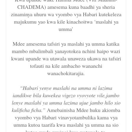
CHADEMA) amesema kuna baadhi ya sheria
zinaminya uhuru wa vyombo vya Habari kutekeleza
majukumu yao kwa kile kinachoitwa ‘maslahi ya
umma’
Mdee amesema tafsiri ya maslahi ya umma katika
mambo mbalimbali yanayotokea nchini haipo wazi
kwani upande wa utawala unaweza ukawa na tafsiri
tofauti na kile ambacho wananchi
wanachokitarajia.
“Habari yenye maslahi na umma ni lazima
iandikwe bila kuwekea vigezo vyovyote vile,jambo
lenye maslahi ya umma lazima ujue jambo hilo sio
kulificha ficha.”
Amebainisha Mdee huku akiomba
vyombo vya Habari vinavyotambulika kama vya
umma kutoa taarifa kwa maslahi ya umma na sio
kutoa muda mwingi kwa watawala tu.