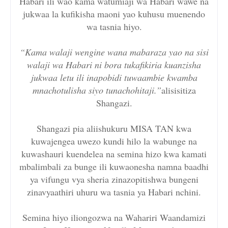
Habari ili wao kama watumiaji wa Habari wawe na
jukwaa la kufikisha maoni yao kuhusu muenendo
wa tasnia hiyo.
“Kama walaji wengine wana mabaraza yao na sisi
walaji wa Habari ni bora tukafikiria kuanzisha
jukwaa letu ili inapobidi tuwaambie kwamba
mnachotulisha siyo tunachohitaji.”
alisisitiza
Shangazi.
Shangazi pia aliishukuru MISA TAN kwa
kuwajengea uwezo kundi hilo la wabunge na
kuwashauri kuendelea na semina hizo kwa kamati
mbalimbali za bunge ili kuwaonesha namna baadhi
ya vifungu vya sheria zinazopitishwa bungeni
zinavyaathiri uhuru wa tasnia ya Habari nchini.
Semina hiyo iliongozwa na Wahariri Waandamizi