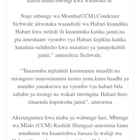
Naye mbunge wa Momba(CCM),Condester
Sichwale aliwataka waandishi wa Habari kuandika
Habari kwa weledi ili kuaminika katika jamii,na
pia ameshauri vyombo vya Habari kujikita katika
kutafuta suluhisho kwa matatizo ya yanayokabili
jamii.” ameeeleza Sichwale.
“Tunaomba mjitahidi kusimamia maadili na
miongozo inayosimamia tasnia yenu,kuna baadhi ya
mambo yanakuzwa na vyombo vya habari bila
sababu ya msingi na wakati mwingine Habari hizo
zinaenda kupotosha jamii”, amesema
Akizungumza kwa niaba ya wabunge hao, Mbunge
wa Mlalo (CCM) Rashidi Shangazi amesema kuna
umuhimu wa kuanzishwa baraza la walaji wa