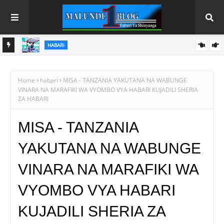
HABARI
U
SAMIA AANIKA REKODI MPYA KILIMO; UZALISHAJI WA NAFAKA
WAFIKIA TANI MILIONI 13.9
Home
habari
MISA - TANZANIA YAKUTANA NA WABUNGE
VINARA NA MARAFIKI WA VYOMBO VYA HABARI KUJADILI SHERIA
ZA HABARI
MISA - TANZANIA
YAKUTANA NA WABUNGE
VINARA NA MARAFIKI WA
VYOMBO VYA HABARI
KUJADILI SHERIA ZA