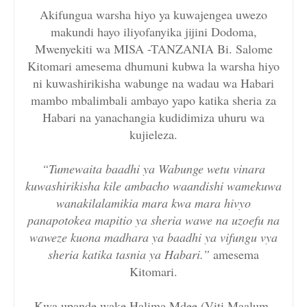
Akifungua warsha hiyo ya kuwajengea uwezo
makundi hayo iliyofanyika jijini Dodoma,
Mwenyekiti wa MISA -TANZANIA Bi. Salome
Kitomari amesema dhumuni kubwa la warsha hiyo
ni kuwashirikisha wabunge na wadau wa Habari
mambo mbalimbali ambayo yapo katika sheria za
Habari na yanachangia kudidimiza uhuru wa
kujieleza.
“Tumewaita baadhi ya Wabunge wetu vinara
kuwashirikisha kile ambacho waandishi wamekuwa
wanakilalamikia mara kwa mara hivyo
panapotokea mapitio ya sheria wawe na uzoefu na
waweze kuona madhara ya baadhi ya vifungu vya
sheria katika tasnia ya Habari.”
amesema
Kitomari.
Kwa upande wake Halima Mdee (Viti Maalum-