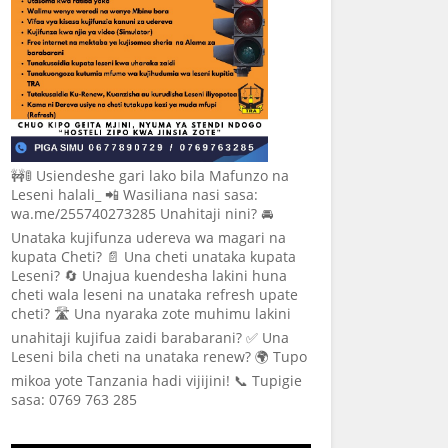
🚧🚦 Usiendeshe gari lako bila Mafunzo na
Leseni halali_ 📲 Wasiliana nasi sasa:
wa.me/255740273285 Unahitaji nini? 🚘
Unataka kujifunza udereva wa magari na
kupata Cheti? 📄 Una cheti unataka kupata
Leseni? 🔄 Unajua kuendesha lakini huna
cheti wala leseni na unataka refresh upate
cheti? 🛣️ Una nyaraka zote muhimu lakini
unahitaji kujifua zaidi barabarani? ✅ Una
Leseni bila cheti na unataka renew? 🌍 Tupo
mikoa yote Tanzania hadi vijijini! 📞 Tupigie
sasa: 0769 763 285