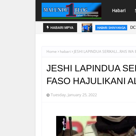
Habari
PINDA APO
HABARI
HABARI MPYA
Home
habari
JESHI LAPINDUA SERIKALI...RAIS WA
JESHI LAPINDUA SE
FASO HAJULIKANI A
Tuesday, January 25, 2022