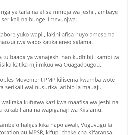
ninga ya taifa na afisa mmoja wa jeshi , ambaye
serikali na bunge limevunjwa.
 Kabore yuko wapi , lakini afisa huyo amesema
aozuiliwa wapo katika eneo salama.
a tu baada ya wanajeshi hao kudhibiti kambi za
 ikisika katika mji mkuu wa Ouagadougou..
eoples Movement PMP kilisema kwamba wote
serikali walinusurika jaribio la mauaji.
i walitaka kufutwa kazi kwa maafisa wa jeshi na
 kukabiliana na wapiganaji wa Kiislamu.
i ambalo halijasikika hapo awali, Vuguvugu la
toration au MPSR, kifupi chake cha Kifaransa.