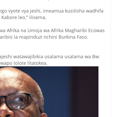
go vyote vya jeshi, imeamua kusitisha wadhifa
 Kabore leo," ilisema.
wa Afrika na Umoja wa Afrika Magharibi Ecowas
 jaribio la mapinduzi nchini Burkina Faso.
eshi watawajibikia usalama usalama wa Bw
wapo lolote litatokea.