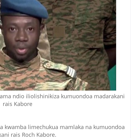
lama ndio iliolishinikiza kumuondoa madarakani
rais Kabore
sema kwamba limechukua mamlaka na kumuondoa
ani rais Roch Kabore.