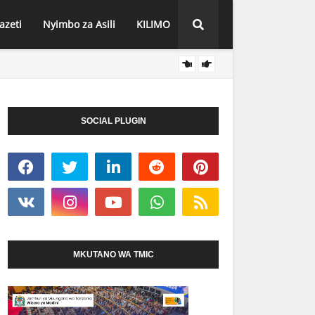
azeti
Nyimbo za Asili
KILIMO
 ZA MIFUGO
MFUMO
HABARI
SOCIAL PLUGIN
MKUTANO WA TMIC