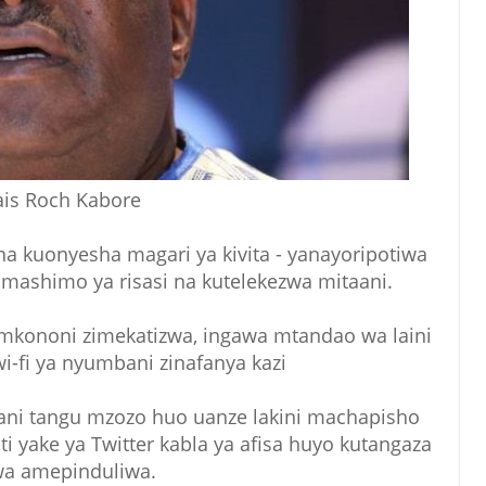
ais Roch Kabore
a kuonyesha magari ya kivita - yanayoripotiwa
 mashimo ya risasi na kutelekezwa mitaani.
kononi zimekatizwa, ingawa mtandao wa laini
wi-fi ya nyumbani zinafanya kazi
ni tangu mzozo huo uanze lakini machapisho
i yake ya Twitter kabla ya afisa huyo kutangaza
a amepinduliwa.