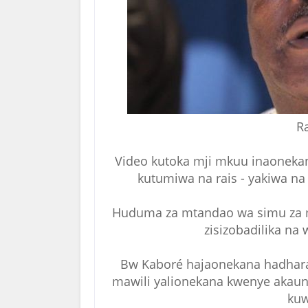
R
Video kutoka mji mkuu inaonekan
kutumiwa na rais - yakiwa na
Huduma za mtandao wa simu za m
zisizobadilika na 
Bw Kaboré hajaonekana hadhara
mawili yalionekana kwenye akaunt
kuw