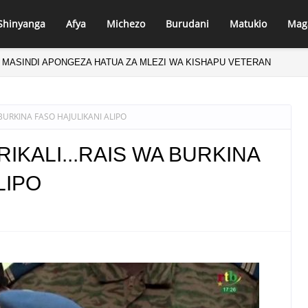
Shinyanga
Afya
Michezo
Burudani
Matukio
Mag
NGEZA TVLA KWA KUJENGA UWEZO WA NDANI WA KUZALISHA CHANJO
 BURKINA FASO HAJULIKANI ALIPO
RIKALI...RAIS WA BURKINA
LIPO