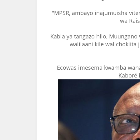
"MPSR, ambayo inajumuisha viten
wa Rais
Kabla ya tangazo hilo, Muungano 
walilaani kile walichokiita
Ecowas imesema kwamba wanaj
Kaboré i