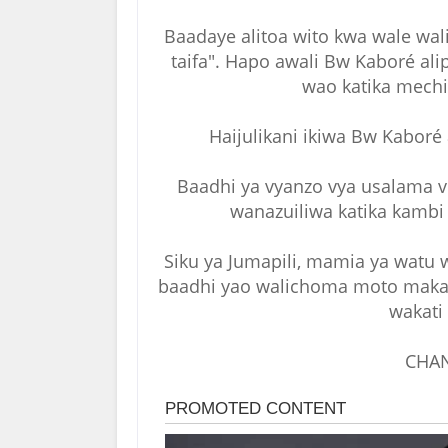
Baadaye alitoa wito kwa wale wal
taifa". Hapo awali Bw Kaboré al
wao katika mechi
Haijulikani ikiwa Bw Kaboré
Baadhi ya vyanzo vya usalama v
wanazuiliwa katika kambi
Siku ya Jumapili, mamia ya watu
baadhi yao walichoma moto makao
wakati
CHAN