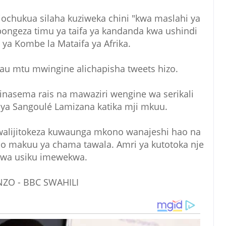
iochukua silaha kuziweka chini "kwa maslahi ya
ipongeza timu ya taifa ya kandanda kwa ushindi
 ya Kombe la Mataifa ya Afrika.
 au mtu mwingine alichapisha tweets hizo.
inasema rais na mawaziri wengine wa serikali
 ya Sangoulé Lamizana katika mji mkuu.
 walijitokeza kuwaunga mkono wanajeshi hao na
 makuu ya chama tawala. Amri ya kutotoka nje
 wa usiku imewekwa.
ZO - BBC SWAHILI