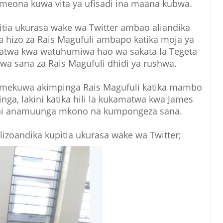
eona kuwa vita ya ufisadi ina maana kubwa.
tia ukurasa wake wa Twitter ambao aliandika
 hizo za Rais Magufuli ambapo katika moja ya
atwa kwa watuhumiwa hao wa sakata la Tegeta
wa sana za Rais Magufuli dhidi ya rushwa.
 amekuwa akimpinga Rais Magufuli katika mambo
ga, lakini katika hili la kukamatwa kwa James
thi anamuunga mkono na kumpongeza sana.
alizoandika kupitia ukurasa wake wa Twitter;
T
w
i
t
t
e