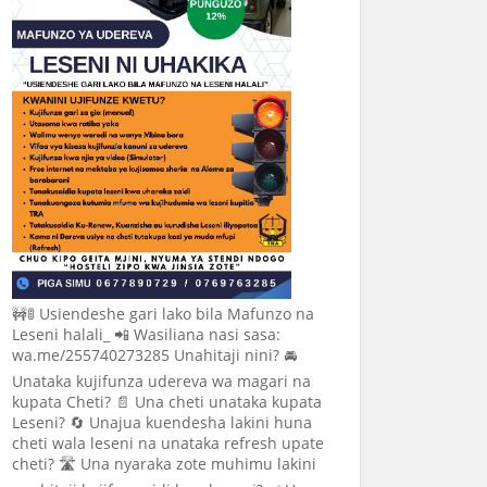
🚧🚦 Usiendeshe gari lako bila Mafunzo na
Leseni halali_ 📲 Wasiliana nasi sasa:
wa.me/255740273285 Unahitaji nini? 🚘
Unataka kujifunza udereva wa magari na
kupata Cheti? 📄 Una cheti unataka kupata
Leseni? 🔄 Unajua kuendesha lakini huna
cheti wala leseni na unataka refresh upate
cheti? 🛣️ Una nyaraka zote muhimu lakini