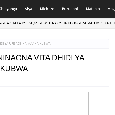
Shinyanga
Afya
Michezo
Burudani
Matukio
Mag
NGU AZITAKA PSSSF,NSSF,WCF NA OSHA KUONGEZA MATUMIZI YA T
IDI YA UFISADI INA MAANA KUBWA
INAONA VITA DHIDI YA
A KUBWA