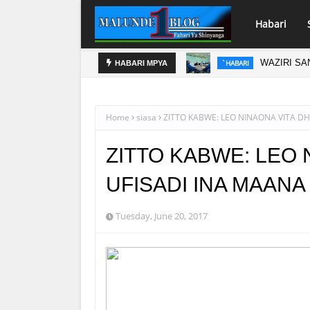
Habari
A ZAHANATI
WAZIRI SA
`HABARI
HABARI MPYA
Home
siasa
ZITTO KABWE: LEO NINAONA VITA DH
ZITTO KABWE: LEO N
UFISADI INA MAAN
Tuesday, June 20, 2017