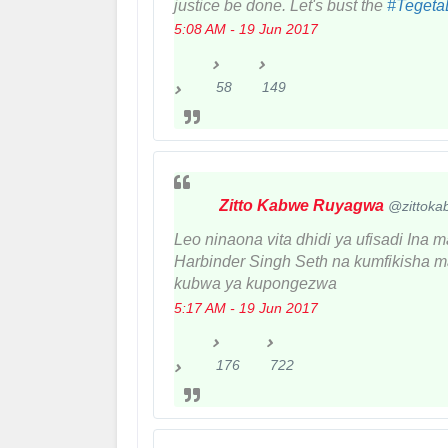
justice be done. Let's bust the
#
Tegeta
5:08 AM - 19 Jun 2017
58
149
5
1
8
4
R
9
e
l
t
i
Zitto Kabwe Ruyagwa
✔
@zittoka
w
k
e
e
Leo ninaona vita dhidi ya ufisadi In
e
s
Harbinder Singh Seth na kumfikisha 
t
kubwa ya kupongezwa
s
5:17 AM - 19 Jun 2017
176
722
1
7
7
2
6
2
R
l