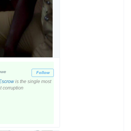
bwe
Follow
Escrow
is the single most
t corruption