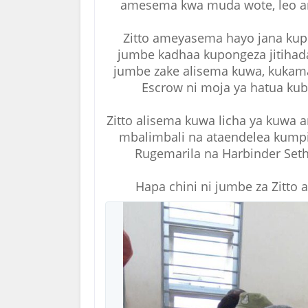
amesema kwa muda wote, leo am
Zitto ameyasema hayo jana kupi
jumbe kadhaa kupongeza jitihada
jumbe zake alisema kuwa, kukam
Escrow ni moja ya hatua kub
Zitto alisema kuwa licha ya kuwa
mbalimbali na ataendelea kumpin
Rugemarila na Harbinder Se
Hapa chini ni jumbe za Zitto 
V
i
e
w
i
m
a