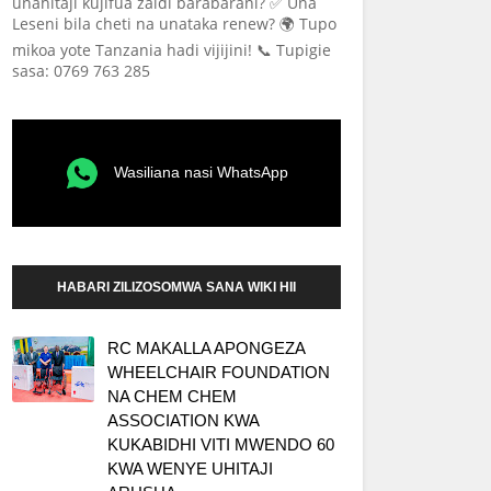
unahitaji kujifua zaidi barabarani? ✅ Una
Leseni bila cheti na unataka renew? 🌍 Tupo
mikoa yote Tanzania hadi vijijini! 📞 Tupigie
sasa: 0769 763 285
Wasiliana nasi WhatsApp
HABARI ZILIZOSOMWA SANA WIKI HII
RC MAKALLA APONGEZA
WHEELCHAIR FOUNDATION
NA CHEM CHEM
ASSOCIATION KWA
KUKABIDHI VITI MWENDO 60
KWA WENYE UHITAJI