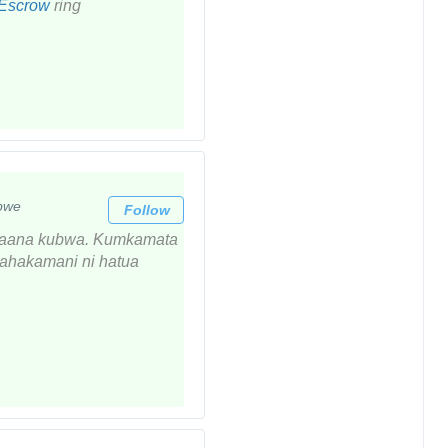
Escrow
ring
bwe
Follow
a maana kubwa. Kumkamata
mahakamani ni hatua
T
w