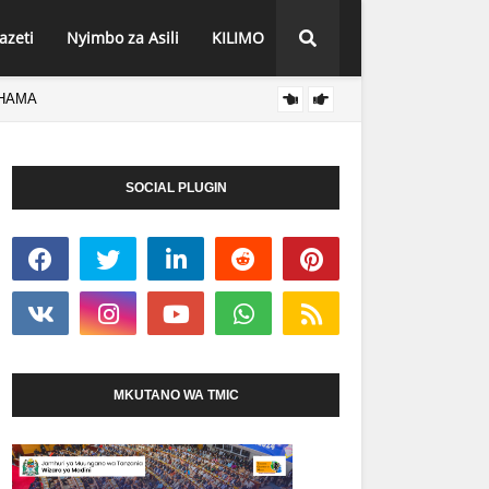
azeti
Nyimbo za Asili
KILIMO
EHAMA
KAZIM
HABARI.
SOCIAL PLUGIN
MKUTANO WA TMIC