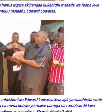
hamis Mgeja akijiandaa kukabidhi msaada wa fedha kwa
i mkuu mstaafu, Edward Lowassa.
 mheshimiwa Edward Lowassa kwa ajili ya waathirika wote
a na mvua kubwa ya mawe pamoja na rambirambi kwa
ndivyo anavyoeleza, Khamis Mgeja (kulia)