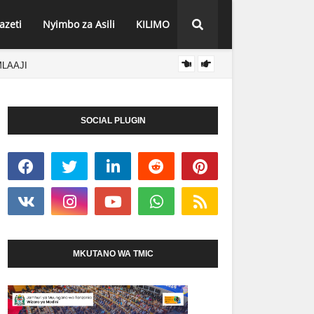
azeti
Nyimbo za Asili
KILIMO
MLAAJI
AMANI
HABARI
SOCIAL PLUGIN
MKUTANO WA TMIC