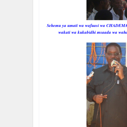
Sehemu ya umati wa wafuasi wa CHADEMA 
wakati wa kukabidhi msaada wa waha