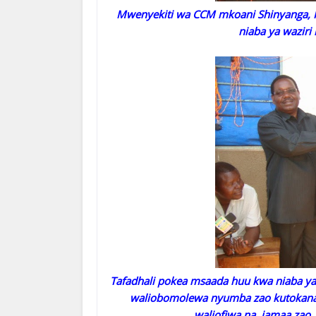
Mwenyekiti wa CCM mkoani Shinyanga, K
niaba ya wazir
Tafadhali pokea msaada huu kwa niaba ya
waliobomolewa nyumba zao kutokan
waliofiwa na jamaa zao, 