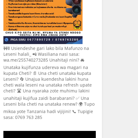
🚧🚦 Usiendeshe gari lako bila Mafunzo na
Leseni halali_ 📲 Wasiliana nasi sasa:
wa.me/255740273285 Unahitaji nini? 🚘
Unataka kujifunza udereva wa magari na
kupata Cheti? 📄 Una cheti unataka kupata
Leseni? 🔄 Unajua kuendesha lakini huna
cheti wala leseni na unataka refresh upate
cheti? 🛣️ Una nyaraka zote muhimu lakini
unahitaji kujifua zaidi barabarani? ✅ Una
Leseni bila cheti na unataka renew? 🌍 Tupo
mikoa yote Tanzania hadi vijijini! 📞 Tupigie
sasa: 0769 763 285