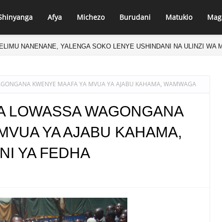
Shinyanga
Afya
Michezo
Burudani
Matukio
Mag
ELIMU NANENANE, YALENGA SOKO LENYE USHINDANI NA ULINZI WA 
WAGONGANA KWENYE MAAFA YA MVUA YA AJABU KAHAMA, WAMWAGA
 NA LOWASSA WAGONGANA
MVUA YA AJABU KAHAMA,
I YA FEDHA