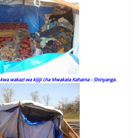
kwa wakazi wa kijiji cha Mwakata Kahama - Shinyanga.