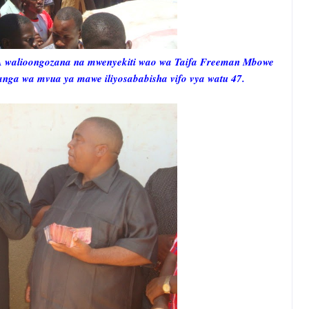
walioongozana na mwenyekiti wao wa Taifa Freeman Mbowe
nga wa mvua ya mawe iliyosababisha vifo vya watu 47.