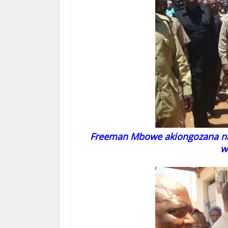
Freeman Mbowe akiongozana na
w