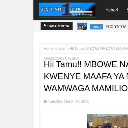
Habari
FCC YATOA 
HABARI
HABARI MPYA
Home
habari
Hii Tamu!! MBOWE NA LOWASSA 
MAMILIONI YA FEDHA
Hii Tamu!! MBOWE
KWENYE MAAFA YA 
WAMWAGA MAMILION
Tuesday, March 10, 2015