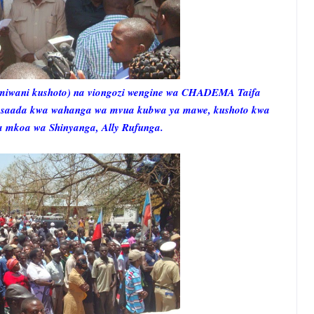
iwani kushoto) na viongozi wengine wa CHADEMA Taifa
 msaada kwa wahanga wa mvua kubwa ya mawe, kushoto kwa
 mkoa wa Shinyanga, Ally Rufunga.